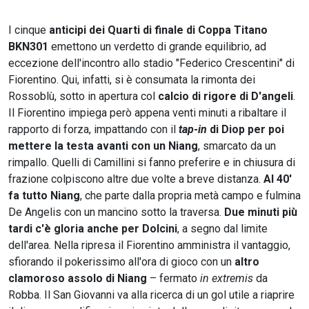
I cinque
anticipi dei Quarti di finale di Coppa Titano
BKN301
emettono un verdetto di grande equilibrio, ad
eccezione dell'incontro allo stadio "Federico Crescentini" di
Fiorentino. Qui, infatti, si è consumata la rimonta dei
Rossoblù, sotto in apertura col
calcio di rigore di D'angeli
.
Il Fiorentino impiega però appena venti minuti a ribaltare il
rapporto di forza, impattando con il
tap-in
di Diop
per poi
mettere la testa avanti con un Niang
, smarcato da un
rimpallo. Quelli di Camillini si fanno preferire e in chiusura di
frazione colpiscono altre due volte a breve distanza.
Al 40'
fa tutto Niang
, che parte dalla propria metà campo e fulmina
De Angelis con un mancino sotto la traversa.
Due minuti più
tardi c'è gloria anche per Dolcini
, a segno dal limite
dell'area. Nella ripresa il Fiorentino amministra il vantaggio,
sfiorando il pokerissimo all'ora di gioco con un
altro
clamoroso assolo di Niang
– fermato
in extremis
da
Robba. Il San Giovanni va alla ricerca di un gol utile a riaprire