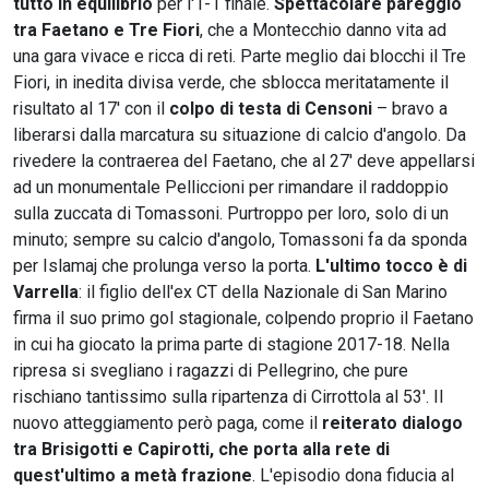
tutto in equilibrio
per l'1-1 finale.
Spettacolare pareggio
tra Faetano e Tre Fiori
, che a Montecchio danno vita ad
una gara vivace e ricca di reti. Parte meglio dai blocchi il Tre
Fiori, in inedita divisa verde, che sblocca meritatamente il
risultato al 17' con il
colpo di testa di Censoni
– bravo a
liberarsi dalla marcatura su situazione di calcio d'angolo. Da
rivedere la contraerea del Faetano, che al 27' deve appellarsi
ad un monumentale Pelliccioni per rimandare il raddoppio
sulla zuccata di Tomassoni. Purtroppo per loro, solo di un
minuto; sempre su calcio d'angolo, Tomassoni fa da sponda
per Islamaj che prolunga verso la porta.
L'ultimo tocco è di
Varrella
: il figlio dell'ex CT della Nazionale di San Marino
firma il suo primo gol stagionale, colpendo proprio il Faetano
in cui ha giocato la prima parte di stagione 2017-18. Nella
ripresa si svegliano i ragazzi di Pellegrino, che pure
rischiano tantissimo sulla ripartenza di Cirrottola al 53'. Il
nuovo atteggiamento però paga, come il
reiterato dialogo
tra Brisigotti e Capirotti, che porta alla rete di
quest'ultimo a metà frazione
. L'episodio dona fiducia al