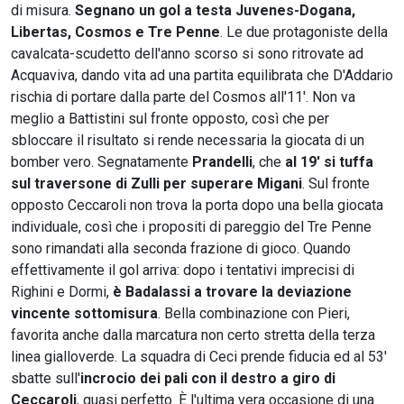
di misura.
Segnano un gol a testa Juvenes-Dogana,
Libertas, Cosmos e Tre Penne
. Le due protagoniste della
cavalcata-scudetto dell'anno scorso si sono ritrovate ad
Acquaviva, dando vita ad una partita equilibrata che D'Addario
rischia di portare dalla parte del Cosmos all'11'. Non va
meglio a Battistini sul fronte opposto, così che per
sbloccare il risultato si rende necessaria la giocata di un
bomber vero. Segnatamente
Prandelli
, che
al 19' si tuffa
sul traversone di Zulli per superare Migani
. Sul fronte
opposto Ceccaroli non trova la porta dopo una bella giocata
individuale, così che i propositi di pareggio del Tre Penne
sono rimandati alla seconda frazione di gioco. Quando
effettivamente il gol arriva: dopo i tentativi imprecisi di
Righini e Dormi,
è Badalassi a trovare la deviazione
vincente sottomisura
. Bella combinazione con Pieri,
favorita anche dalla marcatura non certo stretta della terza
linea gialloverde. La squadra di Ceci prende fiducia ed al 53'
sbatte sull'
incrocio dei pali con il destro a giro di
Ceccaroli
, quasi perfetto. È l'ultima vera occasione di una