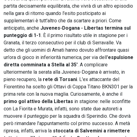
partita decisamente equilibrata, che vivrà di un altro episodio
nella gara di ritorno quando l'esito posticipato ai
supplementari è tutt'altro che da scartare a priori. Come
anticipato, anche
Juvenes-Dogana - Libertas termina sul
punteggio di 1-1
. È il primo risultato utile in stagione per i
Granata, il terzo consecutivo per il club di Serravalle. Va
detto che gli uomini di Amati hanno dovuto affrontare quasi
un'ora di gioco in inferiorità numerica, per via dell'
espulsione
diretta comminata a Stella al 35'
. A complicare
ulteriormente la serata alla Juvenes-Dogana è arrivato, in
pieno recupero, la
rete di Torsani
. L'ex attaccante del
Fiorentino ha scelto gli Ottavi di Coppa Titano BKN301 per la
prima rete con la nuova maglia. Curiosamente, è anche il
primo gol attivo della Libertas
in stagione: nelle sconfitte
con La Fiorita e Murata, infatti, sono state due autoreti a
muovere il punteggio per la squadra di Sperindio. Che dovrà
però rimandare l'appuntamento col primo successo. A metà
ripresa, infatti, arriva la
stoccata di Salvemini a rimettere