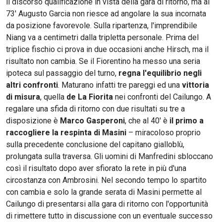
il discorso qualificazione in vista della gara di ritorno, ma al
73' Augusto Garcia non riesce ad angolare la sua incornata
da posizione favorevole. Sulla ripartenza, l'imprendibile
Niang va a centimetri dalla tripletta personale. Prima del
triplice fischio ci prova in due occasioni anche Hirsch, ma il
risultato non cambia. Se il Fiorentino ha messo una seria
ipoteca sul passaggio del turno,
regna l'equilibrio negli
altri confronti
. Maturano infatti tre pareggi ed una
vittoria
di misura
, quella
de La Fiorita
nei confronti del Cailungo. A
regalare una sfida di ritorno con due risultati su tre a
disposizione è
Marco Gasperoni
, che al 40' è
il primo a
raccogliere la respinta di Masini
– miracoloso proprio
sulla precedente conclusione del capitano gialloblù,
prolungata sulla traversa. Gli uomini di Manfredini sbloccano
così il risultato dopo aver sfiorato la rete in più d'una
circostanza con Ambrosini. Nel secondo tempo lo spartito
con cambia e solo la grande serata di Masini permette al
Cailungo di presentarsi alla gara di ritorno con l'opportunità
di rimettere tutto in discussione con un eventuale successo