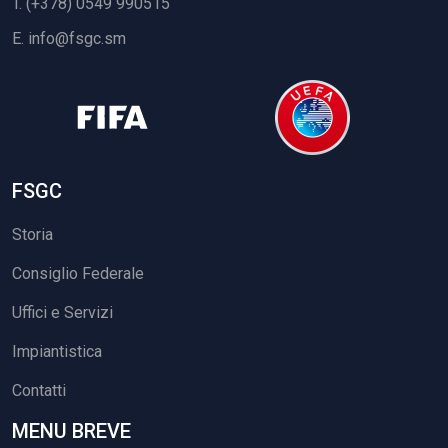
T. (+378) 0549 990515
E.
info@fsgc.sm
FSGC
Storia
Consiglio Federale
Uffici e Servizi
Impiantistica
Contatti
MENU BREVE