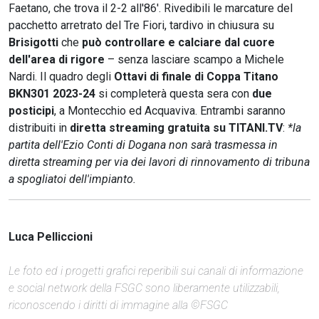
Faetano, che trova il 2-2 all'86'. Rivedibili le marcature del
pacchetto arretrato del Tre Fiori, tardivo in chiusura su
Brisigotti
che
può controllare e calciare dal cuore
dell'area di rigore
– senza lasciare scampo a Michele
Nardi. Il quadro degli
Ottavi di finale di Coppa Titano
BKN301 2023-24
si completerà questa sera con
due
posticipi
, a Montecchio ed Acquaviva. Entrambi saranno
distribuiti in
diretta streaming gratuita su TITANI.TV
:
*la
partita dell'Ezio Conti di Dogana non sarà trasmessa in
diretta streaming per via dei lavori di rinnovamento di tribuna
a spogliatoi dell'impianto.
Luca Pelliccioni
Le foto ed i progetti grafici reperibili sui canali di informazione
e social network della FSGC sono liberamente utilizzabili,
riconoscendo i diritti di immagine alla ©FSGC