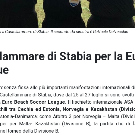
a a Castellammare di Stabia. Il secondo da sinistra è Raffaele Delvecchio
lammare di Stabia per la E
ue
esenza fissa alle più importanti manifestazioni internazionali d
tellammare di Stabia, dove dal 25 al 27 luglio si sono svolti i
a
Euro Beach Soccer League.
Il fischietto internazionale ASA
ili tra Cechia ed Estonia, Norvegia e Kazakhstan (Divisi
Estonia-Danimarca; come Arbitro 3 per Norvegia – Malta (Divisi
er per Malta- Kazakhstan (Divisione B), la partita che di f
nel torneo della Divisione B.