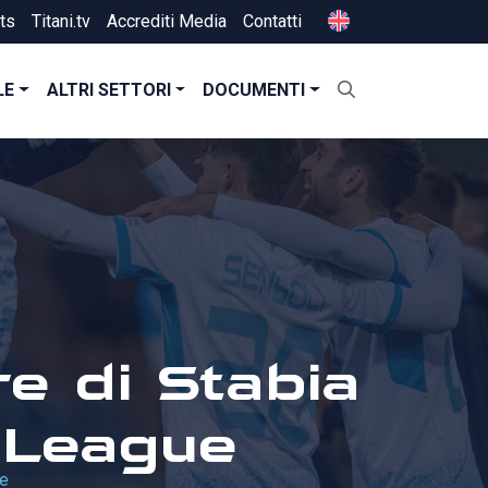
ts
Titani.tv
Accrediti Media
Contatti
LE
ALTRI SETTORI
DOCUMENTI
e di Stabia
 League
ue