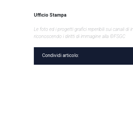
Ufficio Stampa
Le foto ed i progetti grafici reperibili sui canali 
riconoscendo i diritti di immagine alla ©FSGC
Condividi articolo: