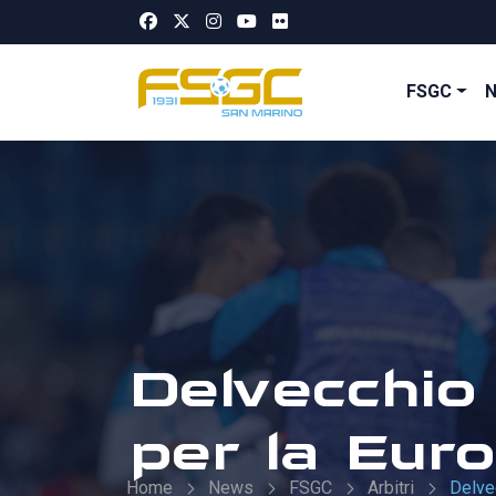
FSGC
Delvecchio
per la Eur
Home
News
FSGC
Arbitri
Delve