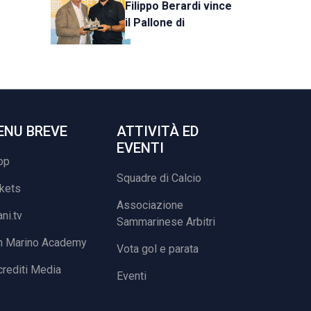
Filippo Berardi vince
il Pallone di
Cristallo, al Tre Fiori
Panchina d’Oro e
Trofeo Koppe
ENU BREVE
ATTIVITÀ ED
EVENTI
op
Squadre di Calcio
ckets
Associazione
ani.tv
Sammarinese Arbitri
n Marino Academy
Vota gol e parata
rediti Media
Eventi