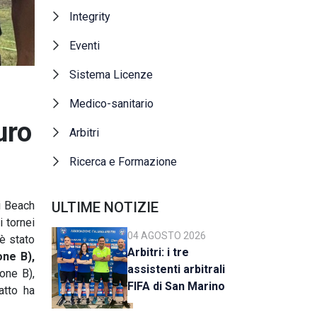
Integrity
Eventi
Sistema Licenze
Medico-sanitario
uro
Arbitri
Ricerca e Formazione
i Beach
ULTIME NOTIZIE
 tornei
04 AGOSTO 2026
 è stato
Arbitri: i tre
one B),
assistenti arbitrali
one B),
FIFA di San Marino
atto ha
al raduno della CAN