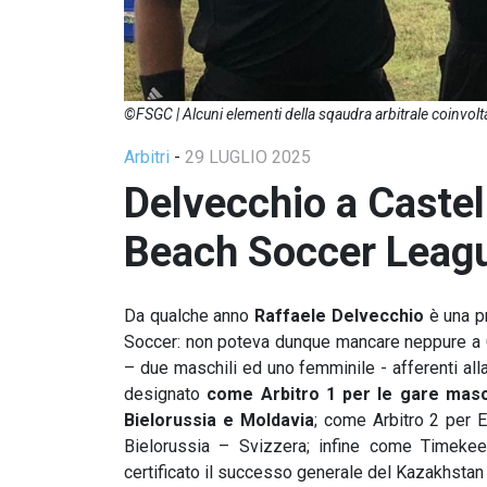
©FSGC | Alcuni elementi della sqaudra arbitrale coinvolt
Arbitri
-
29 LUGLIO 2025
Delvecchio a Castel
Beach Soccer Leag
Da qualche anno
Raffaele Delvecchio
è una pr
Soccer: non poteva dunque mancare neppure a Cas
– due maschili ed uno femminile - afferenti all
designato
come Arbitro 1 per le gare masch
Bielorussia e Moldavia
; come Arbitro 2 per 
Bielorussia – Svizzera; infine come Timekeep
certificato il successo generale del Kazakhstan 