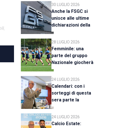
C
30 LUGLIO 2026
Anche la FSGC si
unisce alle ultime
dichiarazioni della
li,
UEFA
28 LUGLIO 2026
Femminile: una
parte del gruppo
Nazionale giocherà
a Rimini
24 LUGLIO 2026
Calendari: con i
sorteggi di questa
sera parte la
stagione 2026-27
24 LUGLIO 2026
Calcio Estate: