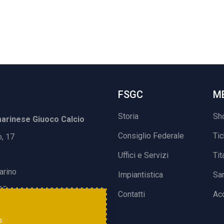
FSGC
M
Storia
Sh
rinese Giuoco Calcio
Consiglio Federale
Ti
o, 17
Uffici e Servizi
Tit
arino
Impiantistica
Sa
15
Contatti
Acc
o: