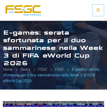
E-games: serata
sfortunata per il duo
sammarinese nella Week
3 di FIFA eWorld Cup
2026
Home
News
FSGC
FSGC
E-games: serata
sfortunata per il duo sammarinese nella Week 3 di FIFA
eWorld Cup 2026