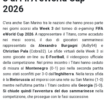
2026
C’era anche San Marino tra le nazioni che hanno preso parte
nei giorni scorsi alla
Week 3
del torneo di
e-gaming
FIFA
eWorld Cup 2026
. A rappresentare il Titano, come accaduto
nei mesi scorsi, il duo di giocatori sammarinesi
rappresentato da
Alexandro Burgagni
(AxBy94) e
Christian Pala
(Cobra32). Le sfide virtuali della Week 3 si
sono giocate on-line su
E-Football
, il videogioco ufficiale
della competizione. Nel primo incontro i Titani hanno ceduto
di misura al
Montenegro
(0-1) poi nella seconda partita
sono stati sconfitti per 3-0 dall’
Inghilterra
. Nella terza sfida
è la
Bielorussia
ad imporsi con una rete su San Marino (1-0)
mentre nell’ultima partita i Titani cedono alla
Georgia
(5-0
).
Si chiude quindi l’avventura del duo sammarinese
nella
competizione, che prosegue con le fasi successive.