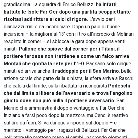
grandissima. La squadra di Enrico Belluzzi
ha infatti
battuto le Isole Far Oer dopo una partita scoppiettante
risoltasi addirittura ai calci di rigore.
L'avvio per i
biancazzurrini è da incorniciare. Dopo un paio di buone
incursioni – la migliore al 13' con il tiro all'incrocio di Molinari
respinto in corner – si sblocca la gara dopo appena venti
minuti.
Pallone che spiove dal corner per i Titani, il
portiere faroese non trattiene e come un falco arriva
Montali che gonfia la rete per l'1-0
. Passano solo cinque
minuti ed arriva anche il
raddoppio per il San Marino
: bella
azione corale che parte dalla sinistra, la sfera arriva a Raschi
che calcia dal limite, sulla ribattuta la riconquista
Podeschi
che dal limite si libera dell'avversario e trova l'angolino
giusto dove non può nulla il portiere avversario
. San
Marino che amministra il doppio vantaggio e Far Oer che
iniziano a farsi poco dopo la mezzora, ma Cenci è reattivo
sul tiro da fuori. Si va dunque a riposo sul doppio – e
meritato - vantaggio per i ragazzi di Belluzzi. Far Oer che
nell'intervallo mettono mano ai cambi, inserendo elementi