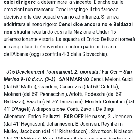
calci di rigore
a determinare la vincente. E anche qui le
emozioni non mancano: Cenci respinge il tiro faroese
decisivo e le due squadre vanno ad oltranza. Si arriva
addirittura al nono rigore:
Cenci dice ancora no e Baldazzi
non sbaglia
regalando così alla Nazionale Under 15
un'emozionante vittoria. La squadra di Enrico Belluzzi tornerà
in campo lunedì 7 novembre contro i padroni di casa
dell'Albania (oggi sconfitta 4-3 dalla Slovacchia).
U15 Development Tournament, 2. giornata | Far Oer – San
Marino 9-10 d.c.r. (3-3)
SAN MARINO
Cenci, Meloni, Guidi
(dal 63' Mattei), Grandoni, Canarezza (dal 63' Coletta),
Molinari (dal 69' Pennacchini), Arlotti, Podeschi (dal 69'
Baldazzi), Raschi (dal 76' Tamagnini), Montali, Colombini (dal
41' D'Angeli) A disposizione: Conti, Zavoli, De Biagi
Allenatore: Enrico Belluzzi
FAR OER
Heinason, S. Joensen
(dal 41' Høgnason), Johannesen, E. Joensen, Reynheim,
Muller, Jacobsen (dal 41' Richardsson) , Sivertsen, Niclasen
(dal 41' Mørkøre), Berg, Møberg A disposizione: Sjudarson,