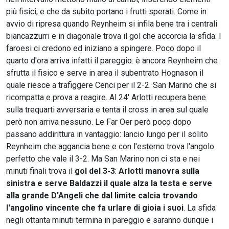
più fisici, e che da subito portano i frutti sperati. Come in
avvio di ripresa quando Reynheim si infila bene tra i centrali
biancazzurri e in diagonale trova il gol che accorcia la sfida. I
faroesi ci credono ed iniziano a spingere. Poco dopo il
quarto d'ora arriva infatti il pareggio: è ancora Reynheim che
sfrutta il fisico e serve in area il subentrato Hognason il
quale riesce a trafiggere Cenci per il 2-2. San Marino che si
ricompatta e prova a reagire. Al 24' Arlotti recupera bene
sulla trequarti avversaria e tenta il cross in area sul quale
però non arriva nessuno. Le Far Oer però poco dopo
passano addirittura in vantaggio: lancio lungo per il solito
Reynheim che aggancia bene e con l'esterno trova l'angolo
perfetto che vale il 3-2. Ma San Marino non ci sta e nei
minuti finali trova il
gol del 3-3
:
Arlotti manovra sulla
sinistra e serve Baldazzi il quale alza la testa e serve
alla grande D'Angeli che dal limite calcia trovando
l'angolino vincente che fa urlare di gioia i suoi
. La sfida
negli ottanta minuti termina in pareggio e saranno dunque i