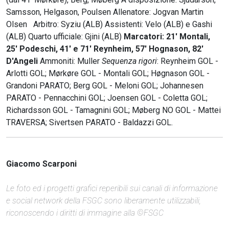
Samsson, Helgason, Poulsen Allenatore: Jogvan Martin
Olsen Arbitro: Syziu (ALB) Assistenti: Velo (ALB) e Gashi
(ALB) Quarto ufficiale: Gjini (ALB)
Marcatori: 21' Montali,
25' Podeschi, 41' e 71' Reynheim, 57' Hognason, 82'
D'Angeli
Ammoniti: Muller
Sequenza rigori
: Reynheim GOL -
Arlotti GOL; Mørkøre GOL - Montali GOL; Høgnason GOL -
Grandoni PARATO; Berg GOL - Meloni GOL; Johannesen
PARATO - Pennacchini GOL; Joensen GOL - Coletta GOL;
Richardsson GOL - Tamagnini GOL; Møberg NO GOL - Mattei
TRAVERSA; Sivertsen PARATO - Baldazzi GOL.
Giacomo Scarponi
Le foto ed i progetti grafici reperibili sui canali di informazione
e social network della FSGC sono liberamente utilizzabili,
riconoscendo i diritti di immagine alla ©FSGC