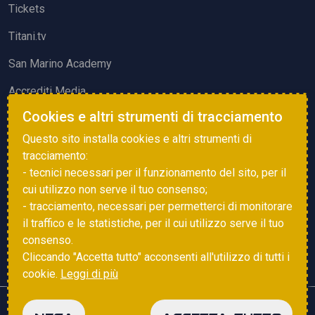
Tickets
Titani.tv
San Marino Academy
Accrediti Media
Cookies e altri strumenti di tracciamento
ATTIVITÀ ED EVENTI
Questo sito installa cookies e altri strumenti di
Squadre di Calcio
tracciamento:
- tecnici necessari per il funzionamento del sito, per il
Associazione Sammarinese Arbitri
cui utilizzo non serve il tuo consenso;
Vota gol e parata
- tracciamento, necessari per permetterci di monitorare
il traffico e le statistiche, per il cui utilizzo serve il tuo
Eventi
consenso.
Cliccando "Accetta tutto" acconsenti all'utilizzo di tutti i
cookie.
Leggi di più
Copyright © 2025 FSGC. Tutti i diritti riservati
NEGA
ACCETTA TUTTO