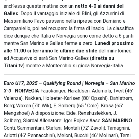
anch'essa questa mattina con un
netto 4-0 ai danni del
Galles
. Dopo il vantaggio iniziale di Blini, gli Azzurrini di
Massimiliano Favo passano nella ripresa con Damiano e
Campaniello, poi nel recupero la firma di Inacio. La classifica
dice dunque che Italia e Norvegia sono come detto a 6 punti
mentre San Marino e Galles ferme a zero.
Lunedì prossimo
alle 11:00 si terranno le ultime due sfide
del mini-torneo:
ad Acquaviva ci sarà San Marino-Galles (
diretta su
Titani.tv
) mentre a Montecchio si gioca Norvegia-Italia.
Euro U17, 2025 – Qualifying Round | Norvegia – San Marino
3-0
NORVEGIA
Fauskanger; Haraldsen, Ademola, Tveit (46'
Valenza); Nakken, Holseter-Karlsen (80' Opsahl), Dahlstrøm,
Berg; Woxen (73' Wik), E. Solberg (65 ‘ Cole), Krosa (65'
Mengshoel) A disposizione: Eide, Renshusløkken, J.
Solberg, Slørdal Allenatore: Igor Rojkov Aase
SAN MARINO
Conti; Sammaritani, Stefani, Montali (72' Zavoli); Tamagnini,
Arlotti (46' Pennacchini), Meloni, Bucchi (46' Molinari), Terni