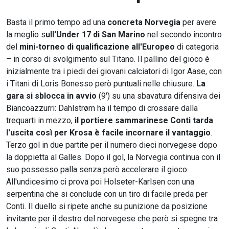
Basta il primo tempo ad una
concreta Norvegia
per avere
la meglio s
ull'Under 17 di San Marino
nel secondo incontro
del
mini-torneo di qualificazione all'Europeo
di categoria
– in corso di svolgimento sul Titano. Il pallino del gioco è
inizialmente tra i piedi dei giovani calciatori di Igor Aase, con
i Titani di Loris Bonesso però puntuali nelle chiusure.
La
gara si sblocca in avvio
(9') su una sbavatura difensiva dei
Biancoazzurri: Dahlstrøm ha il tempo di crossare dalla
trequarti in mezzo,
il portiere sammarinese Conti tarda
l'uscita così per Krosa è facile incornare il vantaggio
.
Terzo gol in due partite per il numero dieci norvegese dopo
la doppietta al Galles. Dopo il gol, la Norvegia continua con il
suo possesso palla senza però accelerare il gioco.
All'undicesimo ci prova poi Holseter-Karlsen con una
serpentina che si conclude con un tiro di facile preda per
Conti. Il duello si ripete anche su punizione da posizione
invitante per il destro del norvegese che però si spegne tra