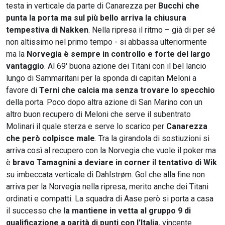
testa in verticale da parte di Canarezza per
Bucchi che
punta la porta ma sul più bello arriva la chiusura
tempestiva di Nakken
. Nella ripresa il ritmo – già di per sé
non altissimo nel primo tempo - si abbassa ulteriormente
ma la
Norvegia è sempre in controllo e forte del largo
vantaggio
. Al 69' buona azione dei Titani con il bel lancio
lungo di Sammaritani per la sponda di capitan Meloni a
favore di
Terni che calcia ma senza trovare lo specchio
della porta. Poco dopo altra azione di San Marino con un
altro buon recupero di Meloni che serve il subentrato
Molinari il quale sterza e serve lo scarico per
Canarezza
che però colpisce male
. Tra la girandola di sostiuzioni si
arriva così al recupero con la Norvegia che vuole il poker ma
è
bravo Tamagnini a deviare in corner il tentativo di Wik
su imbeccata verticale di Dahlstrøm. Gol che alla fine non
arriva per la Norvegia nella ripresa, merito anche dei Titani
ordinati e compatti. La squadra di Aase però si porta a casa
il successo che l
a mantiene in vetta al gruppo 9 di
qualificazione a parità di punti con l'Italia
, vincente