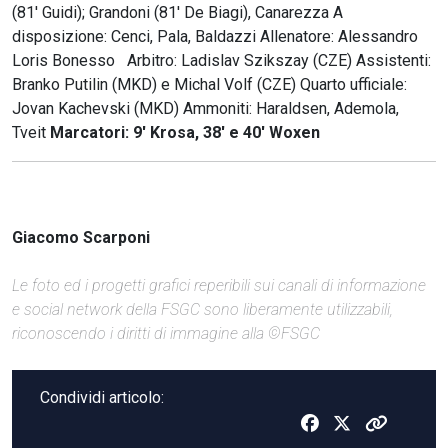
(81' Guidi); Grandoni (81' De Biagi), Canarezza A
disposizione: Cenci, Pala, Baldazzi Allenatore: Alessandro
Loris Bonesso Arbitro: Ladislav Szikszay (CZE) Assistenti:
Branko Putilin (MKD) e Michal Volf (CZE) Quarto ufficiale:
Jovan Kachevski (MKD) Ammoniti: Haraldsen, Ademola,
Tveit
Marcatori: 9' Krosa, 38' e 40' Woxen
Giacomo Scarponi
Le foto ed i progetti grafici reperibili sui canali di informazione
e social network della FSGC sono liberamente utilizzabili,
riconoscendo i diritti di immagine alla ©FSGC
Condividi articolo: