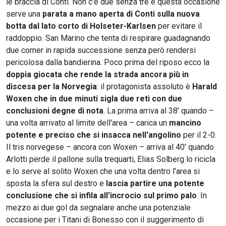
le braccia di Conti. Non c'è due senza tre e questa occasione
serve una
parata a mano aperta di Conti sulla nuova
botta dal lato corto di Holseter-Karlsen
per evitare il
raddoppio. San Marino che tenta di respirare guadagnando
due corner in rapida successione senza però rendersi
pericolosa dalla bandierina. Poco prima del riposo ecco la
doppia giocata che rende la strada ancora più in
discesa per la Norvegia
: il protagonista assoluto è
Harald
Woxen che in due minuti sigla due reti con due
conclusioni degne di nota
. La prima arriva al 38' quando –
una volta arrivato al limite dell'area – carica un
mancino
potente e preciso che si insacca nell'angolino
per il 2-0.
Il tris norvegese – ancora con Woxen – arriva al 40' quando
Arlotti perde il pallone sulla trequarti, Elias Solberg lo ricicla
e lo serve al solito Woxen che una volta dentro l'area si
sposta la sfera sul destro e
lascia partire una potente
conclusione che si infila all'incrocio sul primo palo
. In
mezzo ai due gol da segnalare anche una potenziale
occasione per i Titani di Bonesso con il suggerimento di