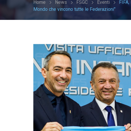
Home
News
FSGC
Eventi
FIFA, 
Mondo che vincono tutte le Federazioni"