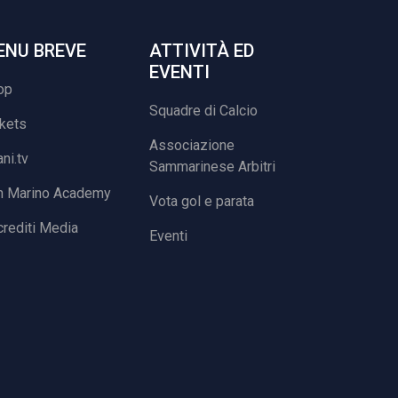
ENU BREVE
ATTIVITÀ ED
EVENTI
op
Squadre di Calcio
ckets
Associazione
ani.tv
Sammarinese Arbitri
n Marino Academy
Vota gol e parata
rediti Media
Eventi