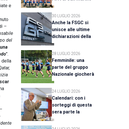
liate e
al raduno della CAN
C
30 LUGLIO 2026
enuto
Anche la FSGC si
di –
unisce alle ultime
nsabile
dichiarazioni della
ppo del
UEFA
suna
ndo
".
28 LUGLIO 2026
Femminile: una
 della
parte del gruppo
atar,
Nazionale giocherà
cizia
a Rimini
Oscar
ema
24 LUGLIO 2026
a
Calendari: con i
sorteggi di questa
–
sera parte la
e
stagione 2026-27
idente
24 LUGLIO 2026