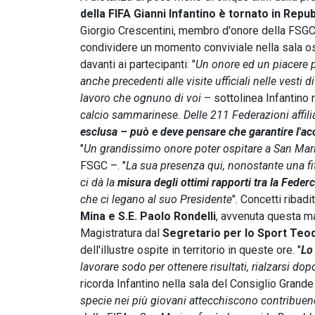
della FIFA Gianni Infantino è tornato in Repu
Giorgio Crescentini, membro d'onore della FSGC,
condividere un momento conviviale nella sala osp
davanti ai partecipanti: "
Un onore ed un piacere p
anche precedenti alle visite ufficiali nelle vesti
lavoro che ognuno di voi
– sottolinea Infantino 
calcio sammarinese. Delle 211 Federazioni affi
esclusa – può e deve pensare che garantire l'ac
"
Un grandissimo onore poter ospitare a San Mari
FSGC –. "
La sua presenza qui, nonostante una fit
ci dà la
misura degli ottimi rapporti tra la Feder
che ci legano al suo Presidente
". Concetti ribadi
Mina e S.E. Paolo Rondelli
, avvenuta questa ma
Magistratura dal
Segretario per lo Sport Teo
dell'illustre ospite in territorio in queste ore. "
Lo 
lavorare sodo per ottenere risultati, rialzarsi d
ricorda Infantino nella sala del Consiglio Grand
specie nei più giovani attecchiscono contribuen