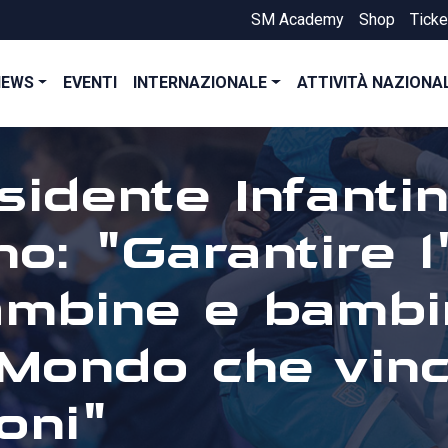
SM Academy
Shop
Ticke
NEWS
EVENTI
INTERNAZIONALE
ATTIVITÀ NAZIONA
sidente Infantin
o: "Garantire l
ambine e bambin
Mondo che vinc
oni"