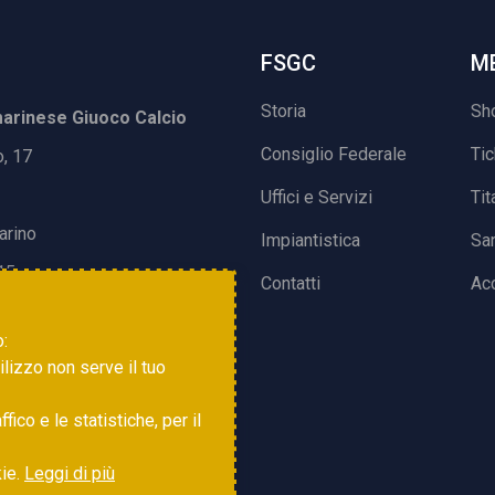
FSGC
M
Storia
Sh
rinese Giuoco Calcio
Consiglio Federale
Ti
o, 17
Uffici e Servizi
Tit
arino
Impiantistica
Sa
15
Contatti
Acc
o:
tilizzo non serve il tuo
ico e le statistiche, per il
kie.
Leggi di più