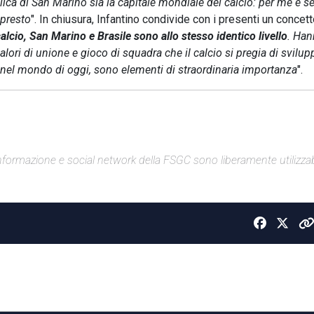
lica di San Marino sia la capitale mondiale del calcio: per me è 
 presto
". In chiusura, Infantino condivide con i presenti un concet
lcio, San Marino e Brasile sono allo stesso identico livello
. Ha
valori di unione e gioco di squadra che il calcio si pregia di svilup
 nel mondo di oggi, sono elementi di straordinaria importanza
".
di informazione e social network della FSGC sono liberamente utilizzabi