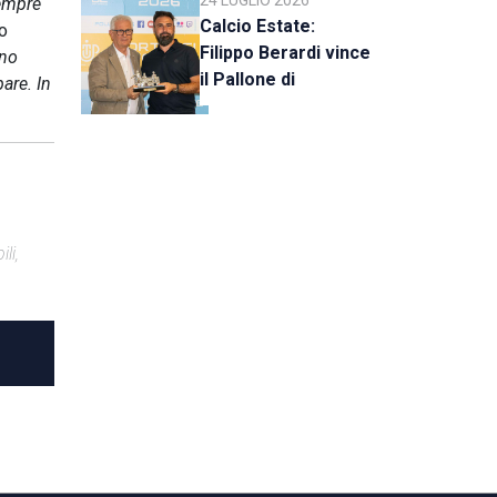
sempre
Calcio Estate:
to
Filippo Berardi vince
nno
il Pallone di
pare. In
Cristallo, al Tre Fiori
Panchina d’Oro e
Trofeo Koppe
li,