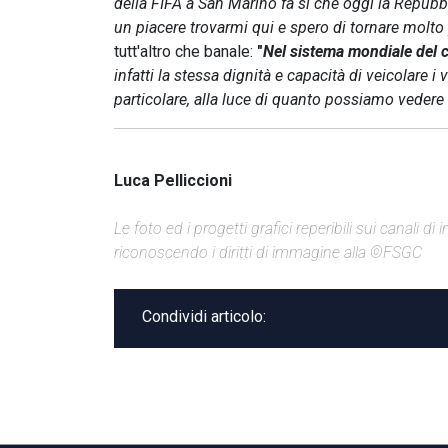
della FIFA a San Marino fa sì che oggi la Repubb
un piacere trovarmi qui e spero di tornare molto
tutt'altro che banale:
"
Nel sistema mondiale del ca
infatti la stessa dignità e capacità di veicolare i 
particolare, alla luce di quanto possiamo vedere
Luca Pelliccioni
Le foto ed i progetti grafici reperibili sui canali 
riconoscendo i diritti di immagine alla ©FSGC
Condividi articolo: