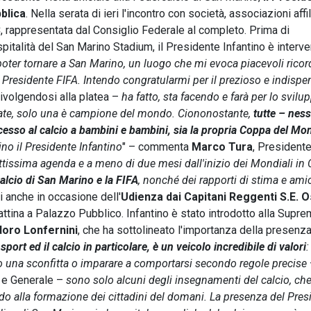
bblica
. Nella serata di ieri l'incontro con società, associazioni affi
 rappresentata dal Consiglio Federale al completo. Prima di
italità del San Marino Stadium, il Presidente Infantino è interv
oter tornare a San Marino, un luogo che mi evoca piacevoli ricor
 di Presidente FIFA. Intendo congratularmi per il prezioso e indispe
rivolgendosi alla platea –
ha fatto, sta facendo e farà per lo svilu
liate, solo una è campione del mondo. Ciononostante,
tutte – nes
cesso al calcio a bambini e bambini, sia la propria Coppa del Mo
no il Presidente Infantino
" – commenta
Marco Tura
, Presidente
tissima agenda e a meno di due mesi dall'inizio dei Mondiali in Q
calcio di San Marino e la FIFA
, nonché dei rapporti di stima e ami
ti anche in occasione dell'
Udienza dai Capitani Reggenti S.E. 
ttina a Palazzo Pubblico. Infantino è stato introdotto alla Supr
doro Lonfernini
, che ha sottolineato l'importanza della presenz
sport ed il calcio in particolare, è un veicolo incredibile di valori
:
opo una sconfitta o imparare a comportarsi secondo regole precise
e e Generale –
sono solo alcuni degli insegnamenti del calcio, ch
do alla formazione dei cittadini del domani. La presenza del Pres