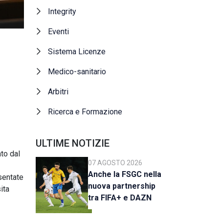
Integrity
Eventi
Sistema Licenze
Medico-sanitario
Arbitri
Ricerca e Formazione
ULTIME NOTIZIE
to dal
07 AGOSTO 2026
Anche la FSGC nella
sentate
nuova partnership
ita
tra FIFA+ e DAZN