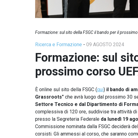
Formazione: sul sito della FSGC il bando per il prossim
Ricerca e Formazione
-
09 AGOSTO 2024
Formazione: sul sito
prossimo corso UE
È online sul sito della FSGC (
qui
)
il bando di a
Grassroots"
che avrà luogo dal prossimo 30 set
Settore Tecnico e dal Dipartimento di For
complessiva di 120 ore, suddivise tra attività 
presso la Segreteria Federale
da lunedì 19 ag
Commissione nominata dalla FSGC deciderà dell
corsisti. Gli ammessi al corso, che saranno comu