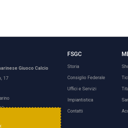
FSGC
M
Storia
Sh
rinese Giuoco Calcio
Consiglio Federale
Ti
o, 17
Uffici e Servizi
Tit
arino
Impiantistica
Sa
15
Contatti
Acc
o: