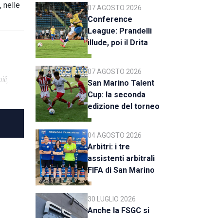
 nelle
07 AGOSTO 2026
Conference
League: Prandelli
illude, poi il Drita
esce alla distanza
07 AGOSTO 2026
li,
San Marino Talent
Cup: la seconda
edizione del torneo
al via il 18 agosto
04 AGOSTO 2026
Arbitri: i tre
assistenti arbitrali
FIFA di San Marino
al raduno della CAN
C
30 LUGLIO 2026
Anche la FSGC si