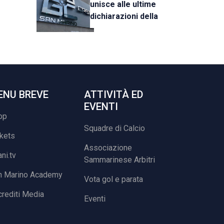
unisce alle ultime
dichiarazioni della
UEFA
ENU BREVE
ATTIVITÀ ED
EVENTI
op
Squadre di Calcio
ckets
Associazione
ani.tv
Sammarinese Arbitri
n Marino Academy
Vota gol e parata
rediti Media
Eventi