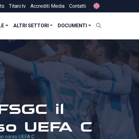
ts
Titani.tv
Accrediti Media
Contatti
LE
ALTRI SETTORI
DOCUMENTI
 FSGC il
rso UEFA C
imo corso UEFA C