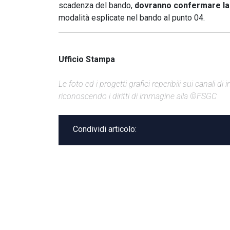
scadenza del bando,
dovranno confermare la 
modalità esplicate nel bando al punto 04.
Ufficio Stampa
Le foto ed i progetti grafici reperibili sui canali 
riconoscendo i diritti di immagine alla ©FSGC
Condividi articolo: