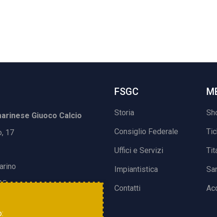
FSGC
M
Storia
Sh
rinese Giuoco Calcio
Consiglio Federale
Ti
o, 17
Uffici e Servizi
Tit
arino
Impiantistica
Sa
15
Contatti
Acc
o: