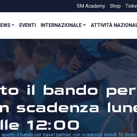
SM Academy
Shop
Ticke
NEWS
EVENTI
INTERNAZIONALE
ATTIVITÀ NAZIONA
o il bando per
on scadenza lun
lle 12:00
 aperto il bando per travel partner, con scadenza lunedì 16 dicem