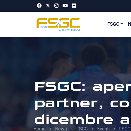
FSGC
FSGC: apert
partner, c
dicembre a
Home
News
FSGC
Eventi
FSGC: