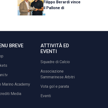
Filippo Berardi vince
il Pallone di
Cristallo, al Tre Fiori
Panchina d’Oro e
Trofeo Koppe
ENU BREVE
ATTIVITÀ ED
EVENTI
op
Squadre di Calcio
ckets
Associazione
ani.tv
Sammarinese Arbitri
n Marino Academy
Vota gol e parata
rediti Media
Eventi