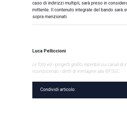
caso di indirizzi multipli, sarà preso in conside
mittente. Il contenuto integrale del bando sarà 
sopra menzionati.
Luca Pelliccioni
Le foto ed i progetti grafici reperibili sui canali 
riconoscendo i diritti di immagine alla ©FSGC
Condividi articolo: