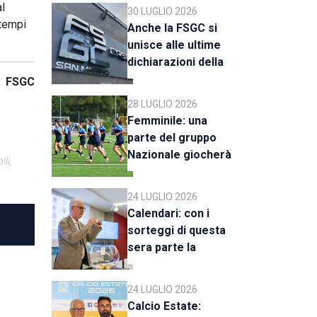
C
al
30 LUGLIO 2026
 tempi
Anche la FSGC si
unisce alle ultime
dichiarazioni della
UEFA
FSGC
28 LUGLIO 2026
Femminile: una
parte del gruppo
Nazionale giocherà
li,
a Rimini
24 LUGLIO 2026
Calendari: con i
sorteggi di questa
sera parte la
stagione 2026-27
24 LUGLIO 2026
Calcio Estate: