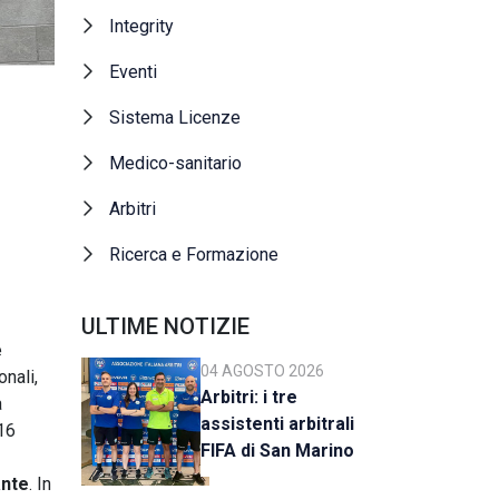
Integrity
Eventi
Sistema Licenze
Medico-sanitario
Arbitri
Ricerca e Formazione
ULTIME NOTIZIE
e
04 AGOSTO 2026
onali,
Arbitri: i tre
à
assistenti arbitrali
16
FIFA di San Marino
al raduno della CAN
ante
. In