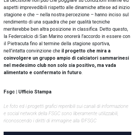
La decisione non può che poggiare su condizioni interne ed
aspetti imprevedibili rispetto alle dinamiche attese ad inizio
stagione e che – nella nostra percezione – hanno inciso sul
rendimento di una squadra che per qualità tecniche
meriterebbe ben altra posizione in classifica. Detto questo,
la Federcalcio di San Marino onorerà l’accordo in essere con
il Pietracuta fino al termine della stagione sportiva,
nell’intatta convinzione che
il progetto che mira a
coinvolgere un gruppo ampio di calciatori sammarinesi
nel medesimo club non solo sia positivo, ma vada
alimentato e confermato in futuro
.
Fsgc | Ufficio Stampa
Le foto ed i progetti grafici reperibili sui canali di informazione
e social network della FSGC sono liberamente utilizzabili,
riconoscendo i diritti di immagine alla ©FSGC