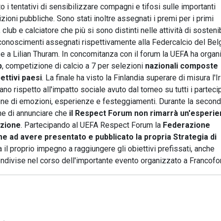
 i tentativi di sensibilizzare compagni e tifosi sulle importanti
sizioni pubbliche. Sono stati inoltre assegnati i premi per i primi
club e calciatore che più si sono distinti nelle attività di sostenib
 Riconoscimenti assegnati rispettivamente alla Federcalcio del Belg
l e a Lilian Thuram. In concomitanza con il forum la UEFA ha orga
p
, competizione di calcio a 7 per selezioni
nazionali composte
ettivi paesi
. La finale ha visto la Finlandia superare di misura l'I
no rispetto all'impatto sociale avuto dal torneo su tutti i partecip
sione di emozioni, esperienze e festeggiamenti. Durante la secon
one di annunciare che
il Respect Forum non rimarrà un'esperi
izione
. Partecipando al UEFA Respect Forum la
Federazione
e ad avere presentato e pubblicato la propria Strategia di
 il proprio impegno a raggiungere gli obiettivi prefissati, anche
ndivise nel corso dell'importante evento organizzato a Francofor