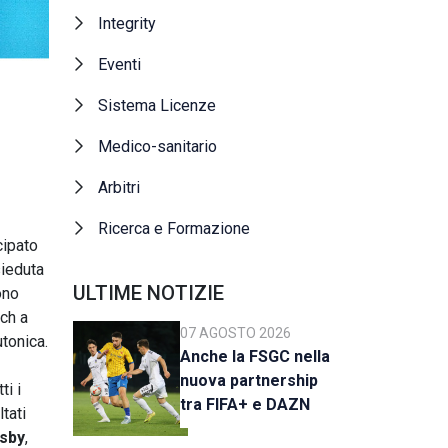
Integrity
Eventi
Sistema Licenze
Medico-sanitario
Arbitri
Ricerca e Formazione
cipato
sieduta
ULTIME NOTIZIE
ono
ich a
07 AGOSTO 2026
utonica.
Anche la FSGC nella
nuova partnership
ti i
tra FIFA+ e DAZN
ltati
rsby
,