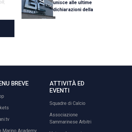
li,
unisce alle ultime
dichiarazioni della
UEFA
ENU BREVE
ATTIVITÀ ED
EVENTI
op
Squadre di Calcio
ckets
Associazione
ani.tv
Sammarinese Arbitri
n Marino Academy