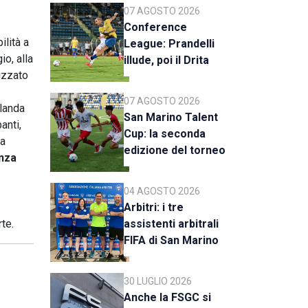
07 AGOSTO 2026
Conference
ilità a
League: Prandelli
io, alla
illude, poi il Drita
nizzato
esce alla distanza
07 AGOSTO 2026
rlanda
San Marino Talent
anti,
Cup: la seconda
da
edizione del torneo
enza
al via il 18 agosto
04 AGOSTO 2026
Arbitri: i tre
te.
assistenti arbitrali
FIFA di San Marino
al raduno della CAN
C
30 LUGLIO 2026
Anche la FSGC si