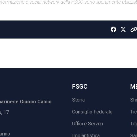
di informazione e social network della FSGC sono liberamente utilizzabi
FSGC
M
Storia
Sh
rinese Giuoco Calcio
Consiglio Federale
Ti
o, 17
Uffici e Servizi
Tit
arino
Impiantistica
Sa