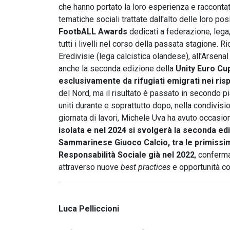
che hanno portato la loro esperienza e raccontato
tematiche sociali trattate dall'alto delle loro po
FootbALL Awards
dedicati a federazione, lega, 
tutti i livelli nel corso della passata stagione.
Eredivisie (lega calcistica olandese), all'Arsena
anche la seconda edizione della
Unity Euro Cu
esclusivamente da rifugiati emigrati nei risp
del Nord, ma il risultato è passato in secondo pia
uniti durante e soprattutto dopo, nella condivi
giornata di lavori, Michele Uva ha avuto occasi
isolata e nel 2024 si svolgerà la seconda ed
Sammarinese Giuoco Calcio, tra le primissim
Responsabilità Sociale già nel 2022
, conferma
attraverso nuove
best practices
e opportunità co
Luca Pelliccioni