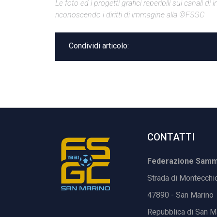
Le foto ed i progetti grafici reperibili sui canali 
riconoscendo i diritti di immagine alla ©FSGC
Condividi articolo:
CONTATTI
Federazione Samma
Strada di Montecchi
47890 - San Marino
Repubblica di San M