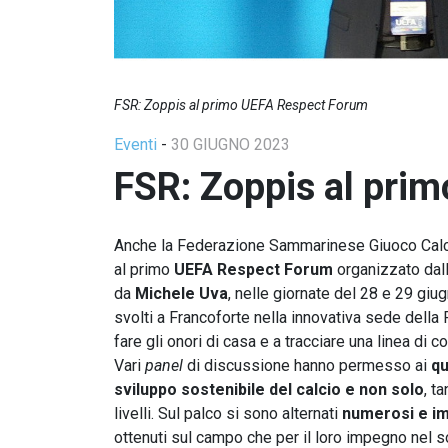
FSR: Zoppis al primo UEFA Respect Forum
Eventi
-
30 GIUGNO 2023
FSR: Zoppis al pri
Anche la Federazione Sammarinese Giuoco Calc
al primo
UEFA Respect Forum
organizzato dal
da
Michele Uva
, nelle giornate del 28 e 29 giug
svolti a Francoforte nella innovativa sede della
fare gli onori di casa e a tracciare una linea di c
Vari
panel
di discussione hanno permesso ai
qu
sviluppo sostenibile del calcio e non solo
, t
livelli. Sul palco si sono alternati
numerosi e im
ottenuti sul campo che per il loro impegno nel s