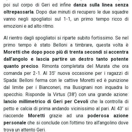
poi sul corpo di Geri ed infine
danza sulla linea senza
oltrepassarla
. Dopo due minuti di recupero le due squadre
vanno negli spogliatoi sul 1-1, un primo tempo ricco di
emozioni e ad alto ritmo.
Al rientro dagli spogliatoi si riparte subito fortissimo. Se nel
primo tempo è stato Belloni a timbrare, questa volta è
Moretti che dopo poco più di trenta secondi si accentra
dall’angolo e lascia partire un destro tanto potente
quanto preciso
. Rimonta completata del Murata che ora
comanda per 2-1. Al 35’ nuova occasione per i ragazzi di
Spada: Belloni ferma con le cattive Moretti ed è punizione
dal limite per i Bianconeri, ma Busignani non inquadra lo
specchio. Risponde la Virtus (38’) con una grande azione:
lancio millimetrico di Geri per Cevoli
che la controlla di
petto e calcia di prima andando vicinissimo al pari. Al 43’ si
riaccende
Moretti
grazie ad una
poderosa azione
personale
che si conclude con l’ottimo tiro all’angolino dove
trova un attento Geri.