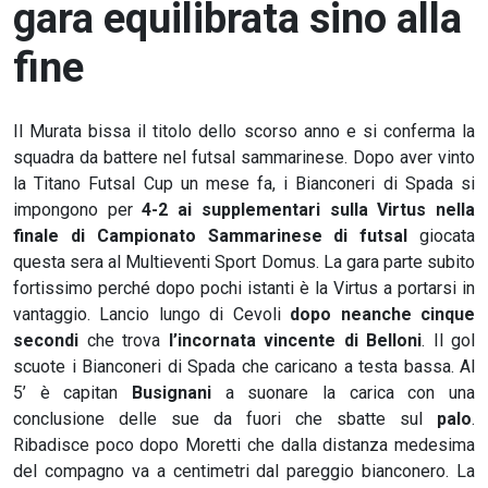
gara equilibrata sino alla
fine
Il Murata bissa il titolo dello scorso anno e si conferma la
squadra da battere nel futsal sammarinese. Dopo aver vinto
la Titano Futsal Cup un mese fa, i Bianconeri di Spada si
impongono per
4-2 ai supplementari sulla Virtus nella
finale di Campionato Sammarinese
di futsal
giocata
questa sera al Multieventi Sport Domus. La gara parte subito
fortissimo perché dopo pochi istanti è la Virtus a portarsi in
vantaggio. Lancio lungo di Cevoli
dopo neanche cinque
secondi
che trova
l’incornata vincente di Belloni
. Il gol
scuote i Bianconeri di Spada che caricano a testa bassa. Al
5’ è capitan
Busignani
a suonare la carica con una
conclusione delle sue da fuori che sbatte sul
palo
.
Ribadisce poco dopo Moretti che dalla distanza medesima
del compagno va a centimetri dal pareggio bianconero. La