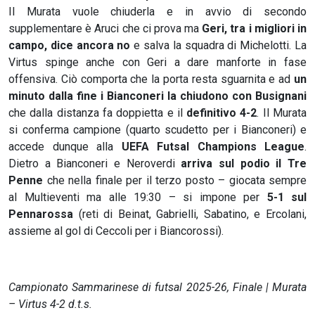
Il Murata vuole chiuderla e in avvio di secondo
supplementare è Aruci che ci prova ma
Geri, tra i migliori in
campo, dice ancora no
e salva la squadra di Michelotti. La
Virtus spinge anche con Geri a dare manforte in fase
offensiva. Ciò comporta che la porta resta sguarnita e ad
un
minuto dalla fine i Bianconeri la chiudono con Busignani
che dalla distanza fa doppietta e il
definitivo 4-2
. Il Murata
si conferma campione (quarto scudetto per i Bianconeri) e
accede dunque alla
UEFA Futsal Champions League
.
Dietro a Bianconeri e Neroverdi
arriva sul podio il Tre
Penne
che nella finale per il terzo posto – giocata sempre
al Multieventi ma alle 19:30 – si impone per
5-1 sul
Pennarossa
(reti di Beinat, Gabrielli, Sabatino, e Ercolani,
assieme al gol di Ceccoli per i Biancorossi).
Campionato Sammarinese di futsal 2025-26, Finale | Murata
– Virtus 4-2 d.t.s.