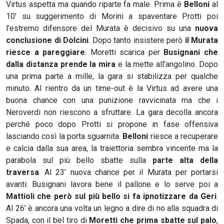
Virtus aspetta ma quando riparte fa male. Prima è
Belloni
al
10’ su suggerimento di Morini a spaventare Protti poi
l’estremo difensore del Murata è decisivo su una
nuova
conclusione di Dolcini
. Dopo tanto insistere però
il Murata
riesce a pareggiare
: Moretti scarica per
Busignani che
dalla distanza prende la mira
e la mette all’angolino. Dopo
una prima parte a mille, la gara si stabilizza per qualche
minuto. Al rientro da un time-out è la Virtus ad avere una
buona chance con una punizione ravvicinata ma che i
Neroverdi non riescono a sfruttare. La gara decolla ancora
perché poco dopo Protti si propone in fase offensiva
lasciando così la porta sguarnita.
Belloni
riesce a recuperare
e calcia dalla sua area, la traiettoria sembra vincente ma la
parabola sul più bello sbatte sulla
parte alta della
traversa
. Al 23’ nuova chance per il Murata per portarsi
avanti: Busignani lavora bene il pallone e lo serve poi a
Mattioli che però sul più bello si fa ipnotizzare da Geri
.
Al 26’ è ancora una volta un legno a dire di no alla squadra di
Spada, con il bel tiro di
Moretti che prima sbatte sul palo
,