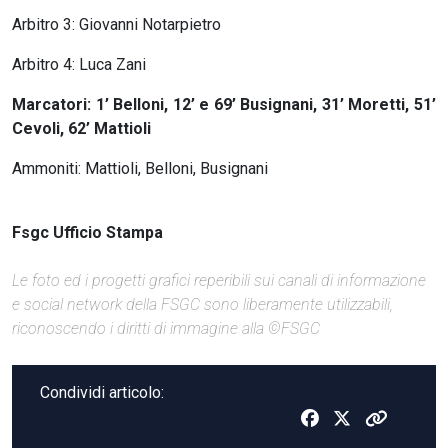
Arbitro 3: Giovanni Notarpietro
Arbitro 4: Luca Zani
Marcatori: 1’ Belloni, 12’ e 69’ Busignani, 31’ Moretti, 51’
Cevoli, 62’ Mattioli
Ammoniti: Mattioli, Belloni, Busignani
Fsgc Ufficio Stampa
Le foto ed i progetti grafici reperibili sui canali di informazione
e social network della FSGC sono liberamente utilizzabili,
riconoscendo i diritti di immagine alla ©FSGC
Condividi articolo: