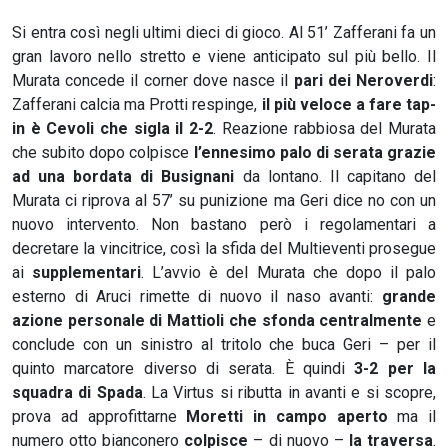
Si entra così negli ultimi dieci di gioco. Al 51’ Zafferani fa un
gran lavoro nello stretto e viene anticipato sul più bello. Il
Murata concede il corner dove nasce il
pari dei Neroverdi
:
Zafferani calcia ma Protti respinge,
il più veloce a fare tap-
in è Cevoli che sigla il 2-2
. Reazione rabbiosa del Murata
che subito dopo colpisce
l’ennesimo palo di serata grazie
ad una bordata di Busignani
da lontano. Il capitano del
Murata ci riprova al 57’ su punizione ma Geri dice no con un
nuovo intervento. Non bastano però i regolamentari a
decretare la vincitrice, così la sfida del Multieventi prosegue
ai
supplementari
. L’avvio è del Murata che dopo il palo
esterno di Aruci rimette di nuovo il naso avanti:
grande
azione personale di Mattioli che sfonda centralmente
e
conclude con un sinistro al tritolo che buca Geri – per il
quinto marcatore diverso di serata. È quindi
3-2 per la
squadra di Spada
. La Virtus si ributta in avanti e si scopre,
prova ad approfittarne
Moretti in campo aperto
ma il
numero otto bianconero
colpisce
– di nuovo –
la traversa
.