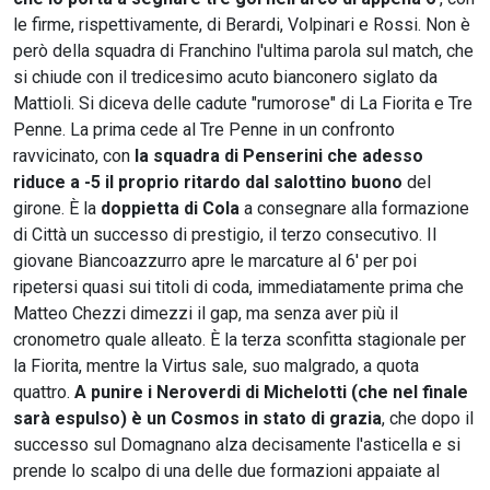
le firme, rispettivamente, di Berardi, Volpinari e Rossi. Non è
però della squadra di Franchino l'ultima parola sul match, che
si chiude con il tredicesimo acuto bianconero siglato da
Mattioli. Si diceva delle cadute "rumorose" di La Fiorita e Tre
Penne. La prima cede al Tre Penne in un confronto
ravvicinato, con
la squadra di Penserini che adesso
riduce a -5 il proprio ritardo dal salottino buono
del
girone. È la
doppietta di Cola
a consegnare alla formazione
di Città un successo di prestigio, il terzo consecutivo. Il
giovane Biancoazzurro apre le marcature al 6' per poi
ripetersi quasi sui titoli di coda, immediatamente prima che
Matteo Chezzi dimezzi il gap, ma senza aver più il
cronometro quale alleato. È la terza sconfitta stagionale per
la Fiorita, mentre la Virtus sale, suo malgrado, a quota
quattro.
A punire i Neroverdi di Michelotti (che nel finale
sarà espulso) è un Cosmos in stato di grazia
, che dopo il
successo sul Domagnano alza decisamente l'asticella e si
prende lo scalpo di una delle due formazioni appaiate al