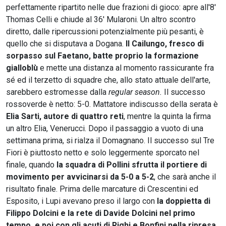
perfettamente ripartito nelle due frazioni di gioco: apre all'8'
Thomas Celli e chiude al 36' Mularoni. Un altro scontro
diretto, dalle ripercussioni potenzialmente più pesanti, è
quello che si disputava a Dogana.
Il Cailungo, fresco di
sorpasso sul Faetano, batte proprio la formazione
gialloblù
e mette una distanza al momento rassicurante fra
sé ed il terzetto di squadre che, allo stato attuale dell'arte,
sarebbero estromesse dalla
regular season.
Il successo
rossoverde è netto: 5-0. Mattatore indiscusso della serata è
Elia Sarti, autore di quattro reti
, mentre la quinta la firma
un altro Elia, Venerucci. Dopo il passaggio a vuoto di una
settimana prima, si rialza il Domagnano. Il successo sul Tre
Fiori è piuttosto netto e solo leggermente sporcato nel
finale, quando
la squadra di Pollini sfrutta il portiere di
movimento per avvicinarsi da 5-0 a 5-2
, che sarà anche il
risultato finale. Prima delle marcature di Crescentini ed
Esposito, i Lupi avevano preso il largo con
la doppietta di
Filippo Dolcini e la rete di Davide Dolcini nel primo
tempo, e poi con gli acuti di Righi e Bonfini nella ripresa.