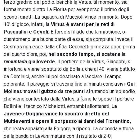
terzo gradino del podio, benchè la Virtus, al momento, sia
formalmente dietro La Fiorita per aver perso il primo degli
scontri diretti. La squadra di Muccioli vince in rimonta. Dopo
10' di gioco, infatti,
la Virtus è avanti per le reti di
Pasqualini e Cevoli. E
forse si illude che la missione, o
quantomeno una buona parte di essa, sia compiuta. Invece il
Cosmos non esce dalla sfida. Cecchetti dimezza poco prima
del quarto d'ora, poi,
nel secondo tempo, si scatena la
remuntada
gialloverde.
Il portiere della Virtus, Giacobbi, si
infortuna e viene sostituito da Bollini, che al 40' viene battuto
da Dominici, anche lui poi destinato a lasciare il campo
dolorante. Il pareggio si trascina fino ai minuti conclusivi.
Qui
Molinas trova il guizzo da tre punti
sfruttando un episodio
che viene contestato dalla Virtus: a farne le spese il portiere
Bollini e il tecnico Michelotti, entrambi allontanati.
La
Juvenes-Dogana vince lo scontro diretto del
Multieventi e opera il sorpasso ai danni del Fiorentino,
che resta appaiato alla Folgore, a riposo. La seconda vittoria
della banda di Levani matura con il risultato di 2-0,