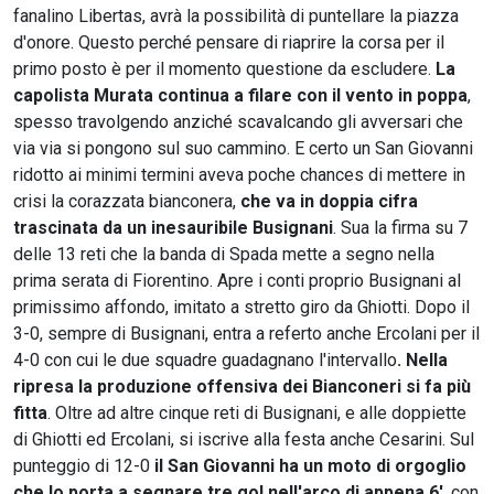
fanalino Libertas, avrà la possibilità di puntellare la piazza
d'onore. Questo perché pensare di riaprire la corsa per il
primo posto è per il momento questione da escludere.
La
capolista Murata continua a filare con il vento in poppa
,
spesso travolgendo anziché scavalcando gli avversari che
via via si pongono sul suo cammino. E certo un San Giovanni
ridotto ai minimi termini aveva poche chances di mettere in
crisi la corazzata bianconera,
che va in doppia cifra
trascinata da un inesauribile Busignani
. Sua la firma su 7
delle 13 reti che la banda di Spada mette a segno nella
prima serata di Fiorentino. Apre i conti proprio Busignani al
primissimo affondo, imitato a stretto giro da Ghiotti. Dopo il
3-0, sempre di Busignani, entra a referto anche Ercolani per il
4-0 con cui le due squadre guadagnano l'intervallo
. Nella
ripresa la produzione offensiva dei Bianconeri si fa più
fitta
. Oltre ad altre cinque reti di Busignani, e alle doppiette
di Ghiotti ed Ercolani, si iscrive alla festa anche Cesarini. Sul
punteggio di 12-0
il San Giovanni ha un moto di orgoglio
che lo porta a segnare tre gol nell'arco di appena 6'
, con