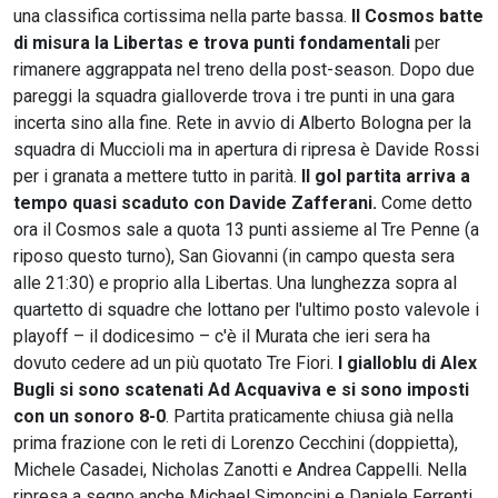
una classifica cortissima nella parte bassa.
Il Cosmos batte
di misura la Libertas e trova punti fondamentali
per
rimanere aggrappata nel treno della post-season. Dopo due
pareggi la squadra gialloverde trova i tre punti in una gara
incerta sino alla fine. Rete in avvio di Alberto Bologna per la
squadra di Muccioli ma in apertura di ripresa è Davide Rossi
per i granata a mettere tutto in parità.
Il gol partita arriva a
tempo quasi scaduto con Davide Zafferani.
Come detto
ora il Cosmos sale a quota 13 punti assieme al Tre Penne (a
riposo questo turno), San Giovanni (in campo questa sera
alle 21:30) e proprio alla Libertas. Una lunghezza sopra al
quartetto di squadre che lottano per l'ultimo posto valevole i
playoff – il dodicesimo – c'è il Murata che ieri sera ha
dovuto cedere ad un più quotato Tre Fiori.
I gialloblu di Alex
Bugli si sono scatenati Ad Acquaviva e si sono imposti
con un sonoro 8-0
. Partita praticamente chiusa già nella
prima frazione con le reti di Lorenzo Cecchini (doppietta),
Michele Casadei, Nicholas Zanotti e Andrea Cappelli. Nella
ripresa a segno anche Michael Simoncini e Daniele Ferrenti,