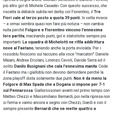
più altro gol di Michele Casadei. Con questo successo, che
riscatta la
débâcle
subita nel derby col Fiorentino, il
Tre
Fiori sale al terzo posto a quota 39 punti.
In vetta invece
– e ormai sembra quasi non fare più notizia – non cambia
nulla perché
Folgore e Fiorentino vincono l'ennesima
loro partita
, macinando punti, gol e statistiche sempre più
importanti.
La squadra di Michelotti ne rifila addirittura
nove al Faetano
, tenendo anche la porta inviolata. Per i
rossoblu finiscono sul taccuino alla voce "marcatori" Daniele
Maiani, Andrea Ercolani, Lorenzo Cevoli, Davide Serra ed il
solito
Danilo Busignani che cala l'ennesima
manita
. Cede
il Faetano ma i gialloblu non devono demordere perché la
zona playoff dista solamente due punti.
Non è da meno la
Folgore di Max Spada che a Dogana si impone per 7-1
sul Pennarossa
. Giallorossoneri avanti nel primo tempo con
Matteo Chezzi e Massimiliano Bernardi, poi nella ripresa non
si ferma e vanno ancora a segno con Chezzi, Giardi e con il
sempre presente
Bernardi che ne mette quattro a