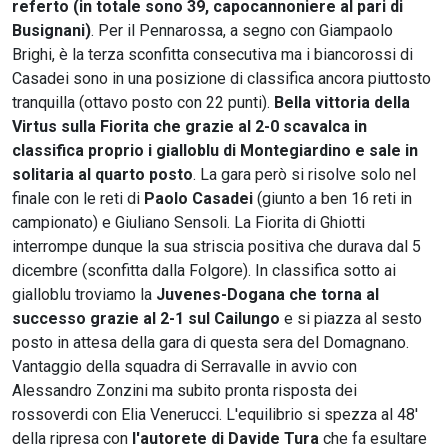
referto (in totale sono 39, capocannoniere al pari di
Busignani)
. Per il Pennarossa, a segno con Giampaolo
Brighi, è la terza sconfitta consecutiva ma i biancorossi di
Casadei sono in una posizione di classifica ancora piuttosto
tranquilla (ottavo posto con 22 punti).
Bella vittoria della
Virtus sulla Fiorita che grazie al 2-0 scavalca in
classifica proprio i gialloblu di Montegiardino e sale in
solitaria al quarto posto
. La gara però si risolve solo nel
finale con le reti di
Paolo Casadei
(giunto a ben 16 reti in
campionato) e Giuliano Sensoli. La Fiorita di Ghiotti
interrompe dunque la sua striscia positiva che durava dal 5
dicembre (sconfitta dalla Folgore). In classifica sotto ai
gialloblu troviamo la
Juvenes-Dogana che torna al
successo grazie al 2-1 sul Cailungo
e si piazza al sesto
posto in attesa della gara di questa sera del Domagnano.
Vantaggio della squadra di Serravalle in avvio con
Alessandro Zonzini ma subito pronta risposta dei
rossoverdi con Elia Venerucci. L'equilibrio si spezza al 48'
della ripresa con
l'autorete di Davide Tura
che fa esultare