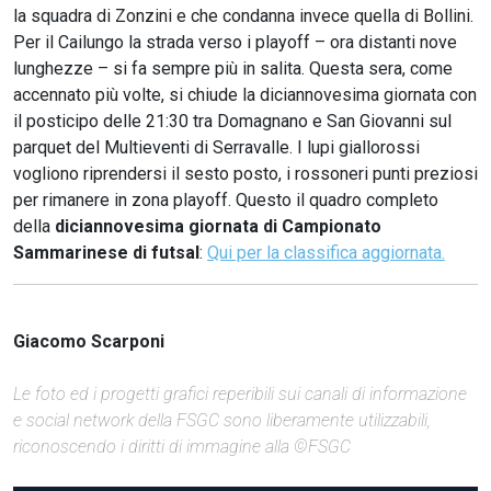
la squadra di Zonzini e che condanna invece quella di Bollini.
Per il Cailungo la strada verso i playoff – ora distanti nove
lunghezze – si fa sempre più in salita. Questa sera, come
accennato più volte, si chiude la diciannovesima giornata con
il posticipo delle 21:30 tra Domagnano e San Giovanni sul
parquet del Multieventi di Serravalle. I lupi giallorossi
vogliono riprendersi il sesto posto, i rossoneri punti preziosi
per rimanere in zona playoff. Questo il quadro completo
della
diciannovesima giornata di Campionato
Sammarinese di futsal
:
Qui per la classifica aggiornata.
Giacomo Scarponi
Le foto ed i progetti grafici reperibili sui canali di informazione
e social network della FSGC sono liberamente utilizzabili,
riconoscendo i diritti di immagine alla ©FSGC