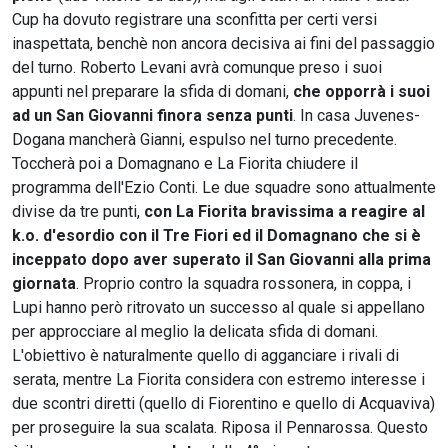
Cup ha dovuto registrare una sconfitta per certi versi
inaspettata, benchè non ancora decisiva ai fini del passaggio
del turno. Roberto Levani avrà comunque preso i suoi
appunti nel preparare la sfida di domani,
che opporrà i suoi
ad un San Giovanni finora senza punti
. In casa Juvenes-
Dogana mancherà Gianni, espulso nel turno precedente.
Toccherà poi a Domagnano e La Fiorita chiudere il
programma dell'Ezio Conti. Le due squadre sono attualmente
divise da tre punti,
con La Fiorita bravissima a reagire al
k.o. d'esordio con il Tre Fiori ed il Domagnano che si è
inceppato dopo aver superato il San Giovanni alla prima
giornata
. Proprio contro la squadra rossonera, in coppa, i
Lupi hanno però ritrovato un successo al quale si appellano
per approcciare al meglio la delicata sfida di domani.
L'obiettivo è naturalmente quello di agganciare i rivali di
serata, mentre La Fiorita considera con estremo interesse i
due scontri diretti (quello di Fiorentino e quello di Acquaviva)
per proseguire la sua scalata. Riposa il Pennarossa. Questo