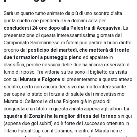
Sarà un quarto turno animato da più di uno scontro d'alta
quota quello che prenderà il via domani sera per
concludersi
24 ore dopo alla Palestra di Acquaviva.
La
presentazione di questa interessantissima giornata del
Campionato Sammarinese di futsal può partire a buon diritto
proprio dal
posticipo del martedì, che metterà di fronte
due formazioni a punteggio pieno
ed appaiate in
classifica, perché nessuna delle due ha ancora osservato il
turno di riposo. Tre vittorie su tre sono il biglietto da visita
con cui
Murata e Folgore
si presenteranno a questo atteso
scontro, certo non ancora decisivo ma molto interessante
per capire lo stato di forza e di salute del rinnovatissimo
Murata di Cellarosi e di una Folgore già in grado di
conquistare un titolo in questa annata appena agli albori.
La
squadra di Zonzini ha la miglior difesa del torneo
sin qui
(appena due gol subiti) ed è forte del successo ottenuto in
Titano Futsal Cup con il Cosmos, mentre il Murata non è