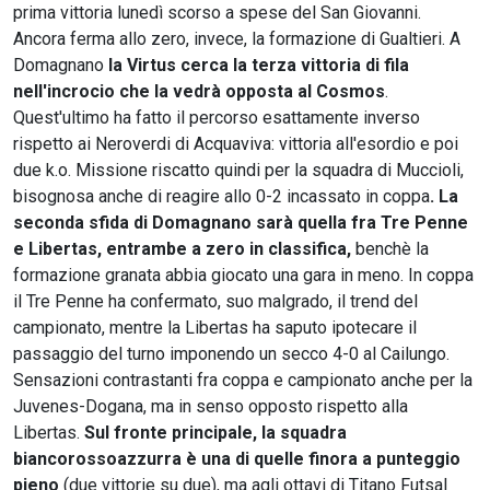
prima vittoria lunedì scorso a spese del San Giovanni.
Ancora ferma allo zero, invece, la formazione di Gualtieri. A
Domagnano
la Virtus cerca la terza vittoria di fila
nell'incrocio che la vedrà opposta al Cosmos
.
Quest'ultimo ha fatto il percorso esattamente inverso
rispetto ai Neroverdi di Acquaviva: vittoria all'esordio e poi
due k.o. Missione riscatto quindi per la squadra di Muccioli,
bisognosa anche di reagire allo 0-2 incassato in coppa
. La
seconda sfida di Domagnano sarà quella fra Tre Penne
e Libertas, entrambe a zero in classifica,
benchè la
formazione granata abbia giocato una gara in meno. In coppa
il Tre Penne ha confermato, suo malgrado, il trend del
campionato, mentre la Libertas ha saputo ipotecare il
passaggio del turno imponendo un secco 4-0 al Cailungo.
Sensazioni contrastanti fra coppa e campionato anche per la
Juvenes-Dogana, ma in senso opposto rispetto alla
Libertas.
Sul fronte principale, la squadra
biancorossoazzurra è una di quelle finora a punteggio
pieno
(due vittorie su due), ma agli ottavi di Titano Futsal