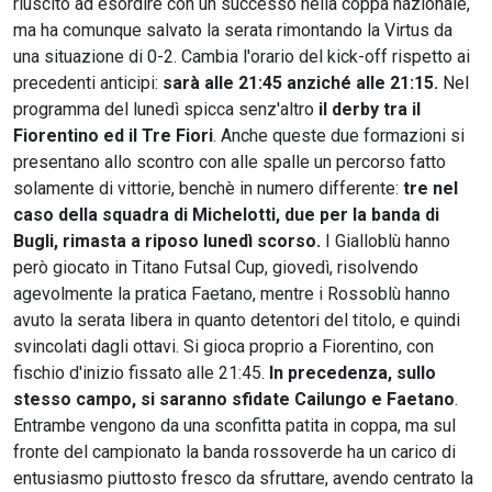
riuscito ad esordire con un successo nella coppa nazionale,
ma ha comunque salvato la serata rimontando la Virtus da
una situazione di 0-2. Cambia l'orario del kick-off rispetto ai
precedenti anticipi:
sarà alle
21:45 anziché alle 21:15.
Nel
programma del lunedì spicca senz'altro
il derby tra il
Fiorentino ed il Tre Fiori
. Anche queste due formazioni si
presentano allo scontro con alle spalle un percorso fatto
solamente di vittorie, benchè in numero differente:
tre nel
caso della squadra di Michelotti, due per la banda di
Bugli, rimasta a riposo lunedì scorso.
I Gialloblù hanno
però giocato in Titano Futsal Cup, giovedì, risolvendo
agevolmente la pratica Faetano, mentre i Rossoblù hanno
avuto la serata libera in quanto detentori del titolo, e quindi
svincolati dagli ottavi. Si gioca proprio a Fiorentino, con
fischio d'inizio fissato alle 21:45.
In precedenza, sullo
stesso campo, si saranno sfidate Cailungo e Faetano
.
Entrambe vengono da una sconfitta patita in coppa, ma sul
fronte del campionato la banda rossoverde ha un carico di
entusiasmo piuttosto fresco da sfruttare, avendo centrato la