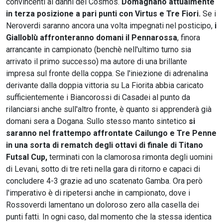
convincenti ai danni del Cosmos.
Domagnano attualmente
in terza posizione a pari punti con Virtus e Tre Fiori.
Se i
Neroverdi saranno ancora una volta impegnati nel posticipo,
i
Gialloblù affronteranno domani il Pennarossa
, finora
arrancante in campionato (benchè nell'ultimo turno sia
arrivato il primo successo) ma autore di una brillante
impresa sul fronte della coppa. Se l'iniezione di adrenalina
derivante dalla doppia vittoria su La Fiorita abbia caricato
sufficientemente i Biancorossi di Casadei al punto da
rilanciarsi anche sull'altro fronte, è quanto si apprenderà già
domani sera a Dogana. Sullo stesso manto sintetico
si
saranno nel frattempo affrontate Cailungo e Tre Penne
in una sorta di rematch degli ottavi di finale di Titano
Futsal Cup,
terminati con la clamorosa rimonta degli uomini
di Levani, sotto di tre reti nella gara di ritorno e capaci di
concludere 4-3 grazie ad uno scatenato Gamba. Ora però
l'imperativo è di ripetersi anche in campionato, dove i
Rossoverdi lamentano un doloroso zero alla casella dei
punti fatti. In ogni caso, dal momento che la stessa identica