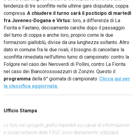
tendenza di tre sconfitte nelle ultime gare disputate, coppa
compresa.
A chiudere il turno sarà il posticipo di martedì
fra Juvenes-Dogana e Virtus:
loro, a differenza di La
Fiorita e Faetano, decisamente cariche dopo il passaggio
del turno di coppa e anche loro, proprio come le due
formazioni gialloblù, divise da una lunghezza soltanto. Altro
dato in comune fra le due rivali, il bisogno di cancellare la
sconfitta rimediata nell'ultimo turno di campionato: contro la
Folgore nel caso dei Neroverdi di Pollini, contro La Fiorita
nel caso dei Biancorossoazzurri di Zonzini. Questo il
programma
della 6° giornata di campionato:
Clicca qui per
la classifica aggiornata.
Ufficio Stampa
Le foto ed i progetti grafici reperibili sui canali di informazione
e social network della FSGC sono liberamente utilizzabili,