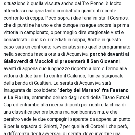
situazione è quella vissuta anche dal Tre Penne, è lecito
attendersi una gara tanto combattuta quanto il recente
confronto di coppa. Poco sopra i due fanalini sta il Cosmos,
che di punti ne ha uno e che dunque insegue ancora la prima
vittoria in campionato, o per meglio dire stagionale visti e
considerati i due k.o. rimediati in coppa, Anche in questo
caso sarà un confronto ravvicinatissimo quello programmato
nella seconda fascia oraria di Acquaviva,
perché davanti ai
Gialloverdi di Muccioli si presenterà il San Giovanni
,
avanti di appena due lunghezze rispetto a loro e fermo alla
vittoria di due turni fa contro il Cailungo, l'unica stagionale
della banda di Gualtieri. La serata di Acquaviva sarà
inaugurata dal cosiddetto "
derby del Marano" fra Faetano
e La Fiorita,
entrambe deluse dagli esiti della Titano Futsal
Cup ed entrambe alla ricerca di punti per risalire la china di
una classifica per ora buona ma non buonissima, e che
peraltro vede le due compagini separate da appena un punto:
8 per la squadra di Ghiotti, 7 per quella di Corbelli, che però,
a differenza degli avversari di serata, deve invertire una