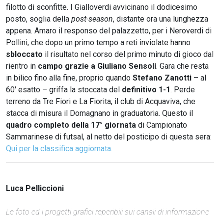
filotto di sconfitte. I Gialloverdi avvicinano il dodicesimo
posto, soglia della
post-season
, distante ora una lunghezza
appena. Amaro il responso del palazzetto, per i Neroverdi di
Pollini, che dopo un primo tempo a reti inviolate hanno
sbloccato
il risultato nel corso del primo minuto di gioco dal
rientro in
campo grazie a Giuliano Sensoli
. Gara che resta
in bilico fino alla fine, proprio quando
Stefano Zanotti
– al
60' esatto – griffa la stoccata del
definitivo 1-1
. Perde
terreno da Tre Fiori e La Fiorita, il club di Acquaviva, che
stacca di misura il Domagnano in graduatoria. Questo il
quadro completo della 17° giornata
di Campionato
Sammarinese di futsal, al netto del posticipo di questa sera:
Qui per la classifica aggiornata.
Luca Pelliccioni
Le foto ed i progetti grafici reperibili sui canali di informazione