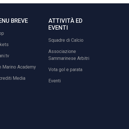
ENU BREVE
ATTIVITÀ ED
EVENTI
op
Squadre di Calcio
ckets
Associazione
ani.tv
Sammarinese Arbitri
n Marino Academy
Vota gol e parata
rediti Media
Eventi