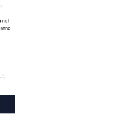
i
à nel
ranno
li,