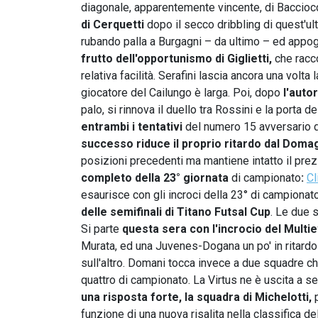
diagonale, apparentemente vincente, di Baccioc
di Cerquetti
dopo il secco dribbling di quest'ul
rubando palla a Burgagni – da ultimo – ed appogg
frutto dell'opportunismo di Giglietti,
che racco
relativa facilità. Serafini lascia ancora una volta
giocatore del Cailungo è larga. Poi, dopo
l'autor
palo, si rinnova il duello tra Rossini e la porta 
entrambi i tentativi
del numero 15 avversario di
successo riduce il proprio ritardo dal Dom
posizioni precedenti ma mantiene intatto il prez
completo della 23°
giornata
di campionato
:
Cl
esaurisce con gli incroci della 23° di campionat
delle semifinali di Titano Futsal Cup
. Le due 
Si parte
questa sera con l'incrocio del Mult
Murata, ed una Juvenes-Dogana un po' in ritardo 
sull'altro. Domani tocca invece a due squadre ch
quattro di campionato. La Virtus ne è uscita a se
una risposta forte, la squadra di Michelotti,
p
funzione di una nuova risalita nella classifica d