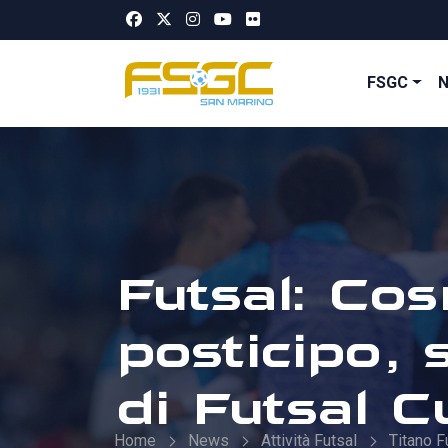
FSGC
Futsal: Cos
posticipo, s
di Futsal C
Home
News
Attività Futsal
Titano F