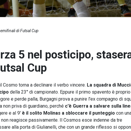
semifinali di Futsal Cup
za 5 nel posticipo, stasera
 Futsal Cup
l Cosmo torna a declinare il verbo vincere.
La squadra di Mucci
icipo
della 23° di campionato. Eppure il primo spavento è proprio 
 rigore e perde palla; Burgagni prova a punire l'ex compagno di sq
ma non priva di guardiano, perché
c'è
Guerra a salvare sulla line
gere e al 9'
è il solito Molinas a sbloccare il punteggio
con un
ungo non reagisce passivamente. Il Cosmos esce indenne da tre
sare alla porta di Giulianelli, che con un grande riflesso si oppon