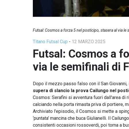
Futsal: Cosmos a forza 5 nel posticipo, stasera al via le 
Titano Futsal Cup
-
12 MARZO 2025
Futsal: Cosmos a for
via le semifinali di
Dopo il mezzo passo falso con il San Giovanni, i
supera di slancio la prova Cailungo nel post
Cosmos: Serafini si avventura fuori dall'area di
calciando nella porta rimasta priva di portiere, 
Archiviato l'episodio, il Cosmos si mette a spin
‘puntata' mancina che buca Giulianelli. Il Cail
consistenti occasioni rossoverdi, poi torna a bus