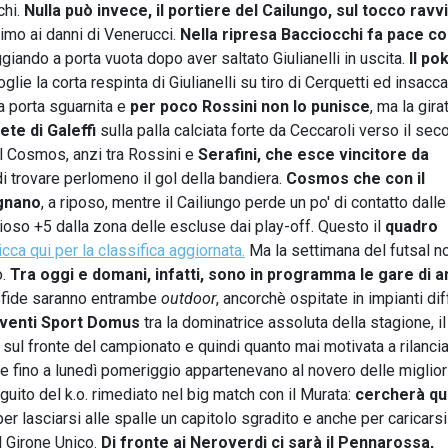
chi.
Nulla può invece, il portiere del Cailungo, sul tocco ravv
timo ai danni di Venerucci.
Nella ripresa Bacciocchi fa pace con
iando a porta vuota dopo aver saltato Giulianelli in uscita.
Il po
glie la corta respinta di Giulianelli su tiro di Cerquetti ed insacc
 la porta sguarnita e
per poco Rossini non lo punisce
, ma la gira
ete di Galeffi
sulla palla calciata forte da Ceccaroli verso il se
del Cosmos, anzi tra Rossini e
Serafini, che esce vincitore da
 trovare perlomeno il gol della bandiera.
Cosmos che con il
agnano
, a riposo, mentre il Cailiungo perde un po' di contatto dalle
ioso +5 dalla zona delle escluse dai play-off. Questo il
quadro
icca qui per la classifica aggiornata.
Ma la settimana del futsal no
o.
Tra oggi e domani, infatti, sono in programma le gare di 
sfide saranno entrambe
outdoor
, ancorchè ospitate in impianti dif
ieventi Sport Domus
tra la dominatrice assoluta della stagione, il
sul fronte del campionato e quindi quanto mai motivata a rilancia
e fino a lunedì pomeriggio appartenevano al novero delle miglior
guito del k.o. rimediato nel big match con il Murata:
cercherà qu
er lasciarsi alle spalle un capitolo sgradito e anche per caricarsi
el Girone Unico.
Di fronte ai Neroverdi ci sarà il Pennarossa,