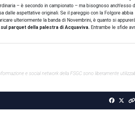
raordinaria – è secondo in campionato – ma bisognoso anch'esso d
a dalle aspettative originali. Se il pareggio con la Folgore abbia
 caricare ulteriormente la banda di Novembrini, è quanto si appurer
ul parquet della palestra di Acquaviva.
Entrambe le sfide av
di informazione e social network della FSGC sono liberamente utilizzabi