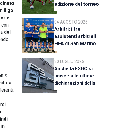
icinato
edizione del torneo
 il gol
al via il 18 agosto
ker è
04 AGOSTO 2026
a con
Arbitri: i tre
ta del
assistenti arbitrali
condo
FIFA di San Marino
al raduno della CAN
C
30 LUGLIO 2026
Anche la FSGC si
n si
unisce alle ultime
andata
dichiarazioni della
ferenti.
UEFA
rsi
i
indi
 in