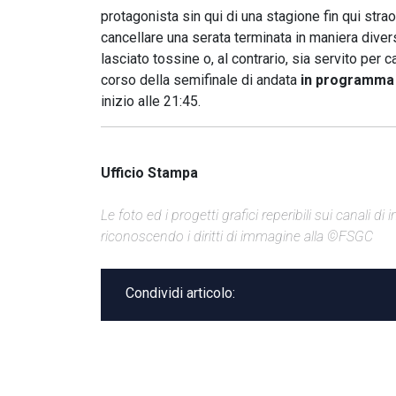
protagonista sin qui di una stagione fin qui st
cancellare una serata terminata in maniera divers
lasciato tossine o, al contrario, sia servito per
corso della semifinale di andata
in programma s
inizio alle 21:45.
Ufficio Stampa
Le foto ed i progetti grafici reperibili sui canali 
riconoscendo i diritti di immagine alla ©FSGC
Condividi articolo: