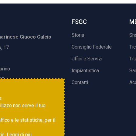
FSGC
M
Storia
Sh
rinese Giuoco Calcio
Consiglio Federale
Ti
o, 17
Uffici e Servizi
Tit
arino
Impiantistica
Sa
15
Contatti
Acc
o:
tilizzo non serve il tuo
ico e le statistiche, per il
kie.
Leggi di più