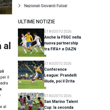
Nazionali Giovanili Futsal
ULTIME NOTIZIE
07 AGOSTO 2026
Anche la FSGC nella
 al
nuova partnership
tra FIFA+ e DAZN
07 AGOSTO 2026
Conference
oli
League: Prandelli
per il
illude, poi il Drita
uadra
esce alla distanza
a
.
a
07 AGOSTO 2026
San Marino Talent
e al
Cup: la seconda