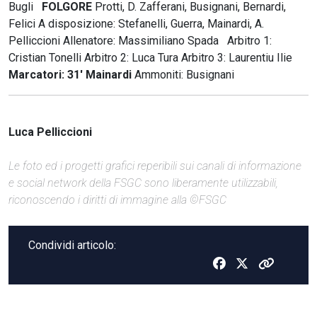
Bugli
FOLGORE
Protti, D. Zafferani, Busignani, Bernardi,
Felici A disposizione: Stefanelli, Guerra, Mainardi, A.
Pelliccioni Allenatore: Massimiliano Spada Arbitro 1:
Cristian Tonelli Arbitro 2: Luca Tura Arbitro 3: Laurentiu Ilie
Marcatori: 31' Mainardi
Ammoniti: Busignani
Luca Pelliccioni
Le foto ed i progetti grafici reperibili sui canali di informazione
e social network della FSGC sono liberamente utilizzabili,
riconoscendo i diritti di immagine alla ©FSGC
Condividi articolo: