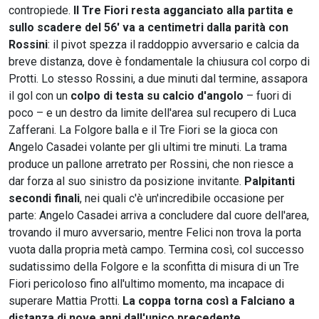
contropiede.
Il Tre Fiori resta agganciato alla partita e
sullo scadere del 56' va a centimetri dalla parità con
Rossini
: il pivot spezza il raddoppio avversario e calcia da
breve distanza, dove è fondamentale la chiusura col corpo di
Protti. Lo stesso Rossini, a due minuti dal termine, assapora
il gol con un
colpo di testa su calcio d'angolo
– fuori di
poco – e un destro da limite dell'area sul recupero di Luca
Zafferani. La Folgore balla e il Tre Fiori se la gioca con
Angelo Casadei volante per gli ultimi tre minuti. La trama
produce un pallone arretrato per Rossini, che non riesce a
dar forza al suo sinistro da posizione invitante.
Palpitanti
secondi finali
, nei quali c'è un'incredibile occasione per
parte: Angelo Casadei arriva a concludere dal cuore dell'area,
trovando il muro avversario, mentre Felici non trova la porta
vuota dalla propria metà campo. Termina così, col successo
sudatissimo della Folgore e la sconfitta di misura di un Tre
Fiori pericoloso fino all'ultimo momento, ma incapace di
superare Mattia Protti.
La coppa torna così a Falciano a
distanza di nove anni dall'unico precedente
.