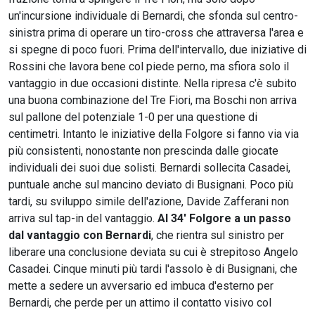
un'incursione individuale di Bernardi, che sfonda sul centro-
sinistra prima di operare un tiro-cross che attraversa l'area e
si spegne di poco fuori. Prima dell'intervallo, due iniziative di
Rossini che lavora bene col piede perno, ma sfiora solo il
vantaggio in due occasioni distinte. Nella ripresa c'è subito
una buona combinazione del Tre Fiori, ma Boschi non arriva
sul pallone del potenziale 1-0 per una questione di
centimetri. Intanto le iniziative della Folgore si fanno via via
più consistenti, nonostante non prescinda dalle giocate
individuali dei suoi due solisti. Bernardi sollecita Casadei,
puntuale anche sul mancino deviato di Busignani. Poco più
tardi, su sviluppo simile dell'azione, Davide Zafferani non
arriva sul tap-in del vantaggio.
Al 34' Folgore a un passo
dal vantaggio con Bernardi
, che rientra sul sinistro per
liberare una conclusione deviata su cui è strepitoso Angelo
Casadei. Cinque minuti più tardi l'assolo è di Busignani, che
mette a sedere un avversario ed imbuca d'esterno per
Bernardi, che perde per un attimo il contatto visivo col