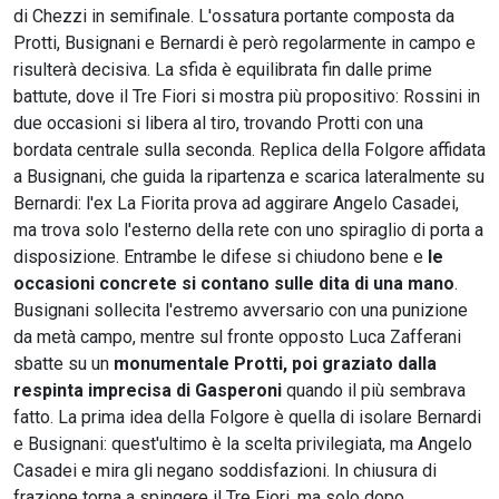
di Chezzi in semifinale. L'ossatura portante composta da
Protti, Busignani e Bernardi è però regolarmente in campo e
risulterà decisiva. La sfida è equilibrata fin dalle prime
battute, dove il Tre Fiori si mostra più propositivo: Rossini in
due occasioni si libera al tiro, trovando Protti con una
bordata centrale sulla seconda. Replica della Folgore affidata
a Busignani, che guida la ripartenza e scarica lateralmente su
Bernardi: l'ex La Fiorita prova ad aggirare Angelo Casadei,
ma trova solo l'esterno della rete con uno spiraglio di porta a
disposizione. Entrambe le difese si chiudono bene e
le
occasioni concrete si contano sulle dita di una mano
.
Busignani sollecita l'estremo avversario con una punizione
da metà campo, mentre sul fronte opposto Luca Zafferani
sbatte su un
monumentale Protti, poi graziato dalla
respinta imprecisa di Gasperoni
quando il più sembrava
fatto. La prima idea della Folgore è quella di isolare Bernardi
e Busignani: quest'ultimo è la scelta privilegiata, ma Angelo
Casadei e mira gli negano soddisfazioni. In chiusura di
frazione torna a spingere il Tre Fiori, ma solo dopo