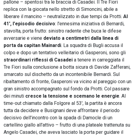
pallone – spentosi tra le braccia di Casadei. Il Tre Fiori
replica con la giocata nello stretto di Simoncini, abile a
liberare il mancino – neutralizzato in due tempi da Protti.
Al
41', l'episodio decisivo
: l'ennesima iniziativa di Bernardi,
stavolta, porta frutto: sinistro radente che buca le difese
avversarie e viene
deviato a centimetri dalla linea di
porta da capitan Mainardi
. La squadra di Bugli accusa il
colpo e dopo un tentativo velleitario di Gasperoni, sono gli
straordinari riflessi di Casadei
a tenere in carreggiata il
Tre Fiori sulla conclusione a botta sicura di Davide Zafferani,
smarcato sul dischetto da un incontenibile Bernardi. Sul
ribaltamento di fronte, Gasperoni va vicino al pareggio con un
gran sinistro accompagnato sul fondo da Protti. Col passare
dei minuti
cresce la tensione e scemano le energie
. Al
time-out chiamato dalla Folgore al 53', la partita è ancora
tutta da decidere e Busignani deve affrontare il periodo
decisivo dell'incontro con la spada di Damocle di un
cartellino giallo all'attivo – frutto di una plateale trattenuta su
Angelo Casadei, che aveva lasciato la porta per guidare il