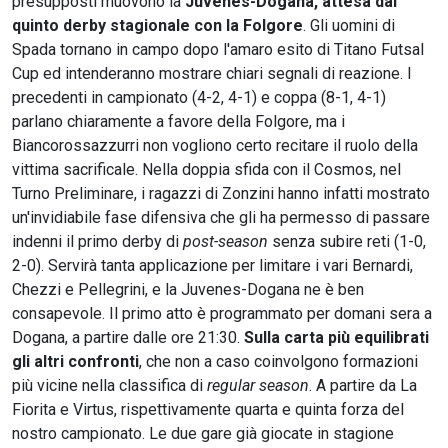
presupposti muovono la
Juvenes-Dogana, attesa dal
quinto derby stagionale con la Folgore
. Gli uomini di
Spada tornano in campo dopo l'amaro esito di Titano Futsal
Cup ed intenderanno mostrare chiari segnali di reazione. I
precedenti in campionato (4-2, 4-1) e coppa (8-1, 4-1)
parlano chiaramente a favore della Folgore, ma i
Biancorossazzurri non vogliono certo recitare il ruolo della
vittima sacrificale. Nella doppia sfida con il Cosmos, nel
Turno Preliminare, i ragazzi di Zonzini hanno infatti mostrato
un'invidiabile fase difensiva che gli ha permesso di passare
indenni il primo derby di
post-season
senza subire reti (1-0,
2-0). Servirà tanta applicazione per limitare i vari Bernardi,
Chezzi e Pellegrini, e la Juvenes-Dogana ne è ben
consapevole. Il primo atto è programmato per domani sera a
Dogana, a partire dalle ore 21:30.
Sulla carta più equilibrati
gli altri confronti
, che non a caso coinvolgono formazioni
più vicine nella classifica di
regular season
. A partire da La
Fiorita e Virtus, rispettivamente quarta e quinta forza del
nostro campionato. Le due gare già giocate in stagione