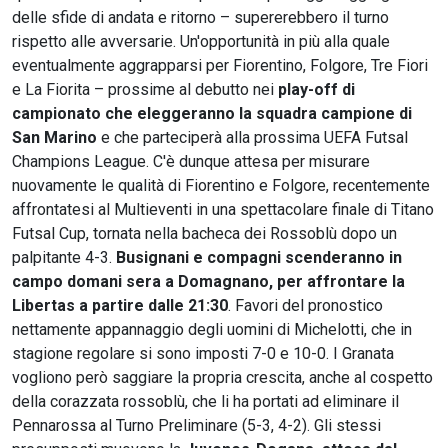
delle sfide di andata e ritorno – supererebbero il turno
rispetto alle avversarie. Un'opportunità in più alla quale
eventualmente aggrapparsi per Fiorentino, Folgore, Tre Fiori
e La Fiorita – prossime al debutto nei
play-off di
campionato che eleggeranno la squadra campione di
San Marino
e che parteciperà alla prossima UEFA Futsal
Champions League. C'è dunque attesa per misurare
nuovamente le qualità di Fiorentino e Folgore, recentemente
affrontatesi al Multieventi in una spettacolare finale di Titano
Futsal Cup, tornata nella bacheca dei Rossoblù dopo un
palpitante 4-3.
Busignani e compagni scenderanno in
campo domani sera a Domagnano, per affrontare la
Libertas a partire dalle 21:30
. Favori del pronostico
nettamente appannaggio degli uomini di Michelotti, che in
stagione regolare si sono imposti 7-0 e 10-0. I Granata
vogliono però saggiare la propria crescita, anche al cospetto
della corazzata rossoblù, che li ha portati ad eliminare il
Pennarossa al Turno Preliminare (5-3, 4-2). Gli stessi