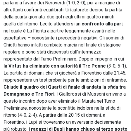
parlano a favore dei Neroverdi (1-0, 2-0), pur a margine di
altrettanti confronti equilibrati. Un'autorete decise la partita
della quarta giornata, due gol negli ultimi quattro minuti
quella del ritorno. Lecito attendersi un
confronto alla pari
,
nel quale è La Fiorita a partire leggermente avanti nelle
aspettative – nonostante i precedenti negativi. Gli uomini di
Ghiotti hanno infatti cambiato marcia nel finale di stagione
regolare e sono stati dispensati dall'intermezzo
rappresentato dal Turno Preliminare. Doppio impegno in cui
la Virtus ha eliminato con autorità il Tre Penne
(3-0, 5-1).
La partita di domani, che si giocherà a Fiorentino dalle 21:45,
rappresenterà un test probante per le ambizioni di entrambe.
Chiude il quadro dei Quarti di finale di andata la sfida tra
Domagnano e Tre Fiori
. I Giallorossi di Mussoni arrivano a
questo incontro dopo aver eliminato il Murata nel Turno
Preliminare, nonostante la sconfitta indolore nella sfida di
ritorno (4-0, 2-4). A partire dalle 20:15 di domani, a
Fiorentino, i Lupi si troveranno un avversario decisamente
più robusto:
i ragazzi di Bugli hanno chiuso al terzo posto