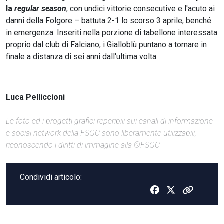
la
regular season
, con undici vittorie consecutive e l'acuto ai
danni della Folgore – battuta 2-1 lo scorso 3 aprile, benché
in emergenza. Inseriti nella porzione di tabellone interessata
proprio dal club di Falciano, i Gialloblù puntano a tornare in
finale a distanza di sei anni dall'ultima volta.
Luca Pelliccioni
Le foto ed i progetti grafici reperibili sui canali di informazione
e social network della FSGC sono liberamente utilizzabili,
riconoscendo i diritti di immagine alla ©FSGC
Condividi articolo: