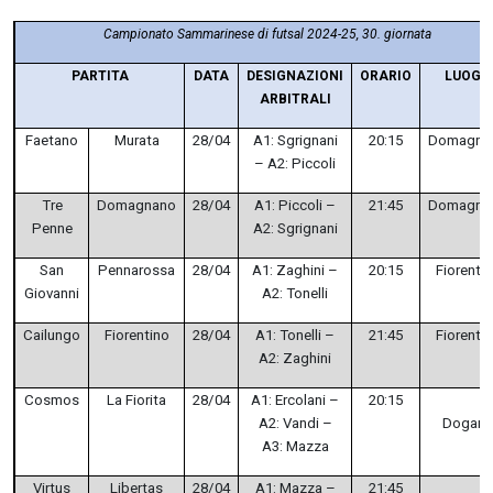
Campionato Sammarinese di futsal 2024-25, 30. giornata
PARTITA
DATA
DESIGNAZIONI
ORARIO
LUOGO
ARBITRALI
Faetano
Murata
28/04
A1: Sgrignani
20:15
Domagna
– A2: Piccoli
Tre
Domagnano
28/04
A1: Piccoli –
21:45
Domagna
Penne
A2: Sgrignani
San
Pennarossa
28/04
A1: Zaghini –
20:15
Fiorenti
Giovanni
A2: Tonelli
Cailungo
Fiorentino
28/04
A1: Tonelli –
21:45
Fiorenti
A2: Zaghini
Cosmos
La Fiorita
28/04
A1: Ercolani –
20:15
A2: Vandi –
Dogan
A3: Mazza
Virtus
Libertas
28/04
A1: Mazza –
21:45