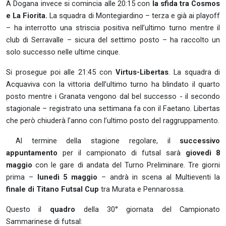
A Dogana invece si comincia alle 20:15 con
la sfida tra
Cosmos
e La Fiorita.
La squadra di Montegiardino – terza e già ai playoff
– ha interrotto una striscia positiva nell’ultimo turno mentre il
club di Serravalle – sicura del settimo posto – ha raccolto un
solo successo nelle ultime cinque.
Si prosegue poi alle 21:45 con
Virtus-Libertas
. La squadra di
Acquaviva con la vittoria dell’ultimo turno ha blindato il quarto
posto mentre i Granata vengono dal bel successo - il secondo
stagionale – registrato una settimana fa con il Faetano. Libertas
che però chiuderà l’anno con l’ultimo posto del raggruppamento.
Al termine della stagione regolare, il
successivo
appuntamento
per il campionato di futsal sarà
giovedì 8
maggio
con le gare di andata del Turno Preliminare. Tre giorni
prima –
lunedì 5 maggio
– andrà in scena al Multieventi la
finale di Titano Futsal Cup
tra Murata e Pennarossa.
Questo il
quadro
della 30° giornata del Campionato
Sammarinese di futsal: