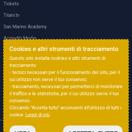
Tickets
Titani.tv
San Marino Academy
Accrediti Media
Cookies e altri strumenti di tracciamento
ATTIVITÀ ED EVENTI
Questo sito installa cookies e altri strumenti di
Squadre di Calcio
tracciamento:
- tecnici necessari per il funzionamento del sito, per il
Associazione Sammarinese Arbitri
cui utilizzo non serve il tuo consenso;
Vota gol e parata
- tracciamento, necessari per permetterci di monitorare
il traffico e le statistiche, per il cui utilizzo serve il tuo
Eventi
consenso.
Cliccando "Accetta tutto" acconsenti all'utilizzo di tutti i
cookie.
Leggi di più
Copyright © 2025 FSGC. Tutti i diritti riservati
NEGA
ACCETTA TUTTO