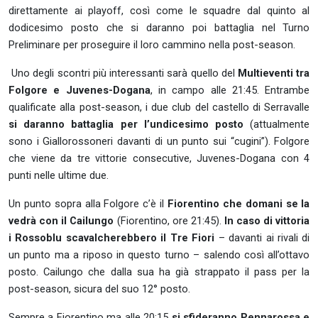
direttamente ai playoff, così come le squadre dal quinto al
dodicesimo posto che si daranno poi battaglia nel Turno
Preliminare per proseguire il loro cammino nella post-season.
Uno degli scontri più interessanti sarà quello del
Multieventi tra
Folgore e Juvenes-Dogana
, in campo alle 21:45. Entrambe
qualificate alla post-season, i due club del castello di Serravalle
si daranno battaglia per l’undicesimo posto
(attualmente
sono i Giallorossoneri davanti di un punto sui “cugini”). Folgore
che viene da tre vittorie consecutive, Juvenes-Dogana con 4
punti nelle ultime due.
Un punto sopra alla Folgore c’è il
Fiorentino che domani se la
vedrà con il Cailungo
(Fiorentino, ore 21:45).
In caso di vittoria
i Rossoblu scavalcherebbero il Tre Fiori
– davanti ai rivali di
un punto ma a riposo in questo turno – salendo così all’ottavo
posto. Cailungo che dalla sua ha già strappato il pass per la
post-season, sicura del suo 12° posto.
Sempre a Fiorentino ma alle 20:15
si sfideranno Pennarossa e