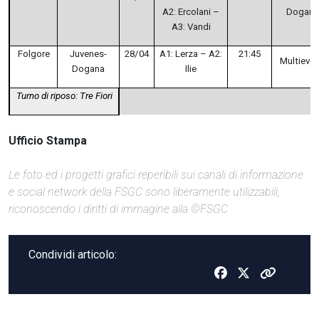
A2: Ercolani –
Dogan
A3: Vandi
Folgore
Juvenes-
28/04
A1: Lerza – A2:
21:45
Multieven
Dogana
Ilie
Turno di riposo: Tre Fiori
Ufficio Stampa
Le foto ed i progetti grafici reperibili sui canali di informazione
e social network della FSGC sono liberamente utilizzabili,
riconoscendo i diritti di immagine alla ©FSGC
Condividi articolo: