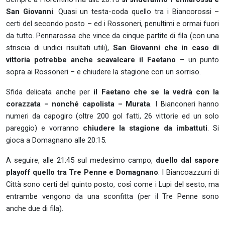
San Giovanni
. Quasi un testa-coda quello tra i Biancorossi –
certi del secondo posto – ed i Rossoneri, penultimi e ormai fuori
da tutto. Pennarossa che vince da cinque partite di fila (con una
striscia di undici risultati utili),
San Giovanni che in caso di
vittoria potrebbe anche scavalcare il Faetano
– un punto
sopra ai Rossoneri – e chiudere la stagione con un sorriso.
Sfida delicata anche per
il Faetano che se la vedrà con la
corazzata – nonché capolista – Murata
. I Bianconeri hanno
numeri da capogiro (oltre 200 gol fatti, 26 vittorie ed un solo
pareggio) e vorranno
chiudere la stagione da imbattuti
. Si
gioca a Domagnano alle 20:15.
A seguire, alle 21:45 sul medesimo campo,
duello dal sapore
playoff quello tra Tre Penne e Domagnano
. I Biancoazzurri di
Città sono certi del quinto posto, così come i Lupi del sesto, ma
entrambe vengono da una sconfitta (per il Tre Penne sono
anche due di fila).