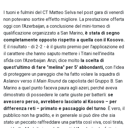
I tuoni e fulmini del CT Matteo Selva nel post gara di venerdì
non potevano sortire effetto migliore. La prestazione offerta
oggi con l'Azerbaijan, a conclusione del mini-torneo di
qualificazione organizzato a San Marino,
è stata di segno
completamente opposto rispetto a quella con il Kosovo.
E il risultato - di 2-2 - è il giusto premio per l'applicazione ed
il carattere che hanno saputo mettere i Titani nell'inedita
sfida con l'Azerbaijan. Anzi, dice molto
la scelta di
quest'ultimo di fare "melina" per 5' abbondanti,
con l'idea
di proteggere un pareggio che ha fatto volare la squadra di
Aslanov verso il
Main Round
da capolista del Gruppo B. San
Marino a quel punto faceva paura agli azeri, perché aveva
dimostrato di possedere le carte giuste per batterli:
se
avessero perso, avrebbero lasciato al Kosovo – per
differenza reti – primato e passaggio del turno
. È vero, il
pubblico non ha gradito, e in generale si può dire che sia
stato un peccato raffreddare una partita così viva, così tirata,