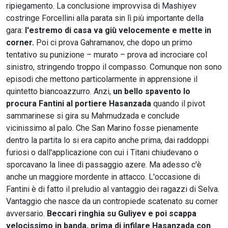
ripiegamento. La conclusione improvvisa di Mashiyev
costringe Forcellini alla parata sin lì più importante della
gara:
l'estremo di casa va giù velocemente e mette in
corner.
Poi ci prova Gahramanov, che dopo un primo
tentativo su punizione – murato – prova ad incrociare col
sinistro, stringendo troppo il compasso. Comunque non sono
episodi che mettono particolarmente in apprensione il
quintetto biancoazzurro. Anzi,
un bello spavento lo
procura Fantini al portiere Hasanzada
quando il pivot
sammarinese si gira su Mahmudzada e conclude
vicinissimo al palo. Che San Marino fosse pienamente
dentro la partita lo si era capito anche prima, dai raddoppi
furiosi o dall'applicazione con cui i Titani chiudevano o
sporcavano la linee di passaggio azere. Ma adesso c'è
anche un maggiore mordente in attacco. L'occasione di
Fantini è di fatto il preludio al vantaggio dei ragazzi di Selva.
Vantaggio che nasce da un contropiede scatenato su corner
avversario.
Beccari ringhia su Guliyev e poi scappa
velocissimo in banda, prima di infilare Hasanzada con