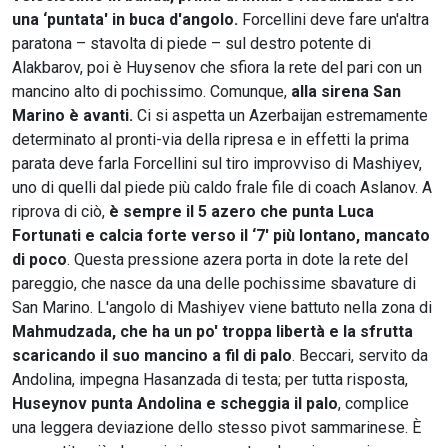
una ‘puntata' in buca d'angolo.
Forcellini deve fare un'altra
paratona – stavolta di piede – sul destro potente di
Alakbarov, poi è Huysenov che sfiora la rete del pari con un
mancino alto di pochissimo. Comunque,
alla sirena San
Marino è avanti.
Ci si aspetta un Azerbaijan estremamente
determinato al pronti-via della ripresa e in effetti la prima
parata deve farla Forcellini sul tiro improvviso di Mashiyev,
uno di quelli dal piede più caldo frale file di coach Aslanov. A
riprova di ciò,
è sempre il 5 azero che punta Luca
Fortunati e calcia forte verso il ‘7' più lontano, mancato
di poco
. Questa pressione azera porta in dote la rete del
pareggio, che nasce da una delle pochissime sbavature di
San Marino. L'angolo di Mashiyev viene battuto nella zona di
Mahmudzada, che ha un po' troppa libertà e la sfrutta
scaricando il suo mancino a fil di palo
. Beccari, servito da
Andolina, impegna Hasanzada di testa; per tutta risposta,
Huseynov punta Andolina e scheggia il palo
, complice
una leggera deviazione dello stesso pivot sammarinese. È