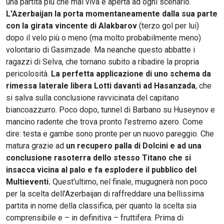
una partita più che mai viva e aperta ad ogni scenario.
L'Azerbaijan la porta momentaneamente dalla sua parte
con la girata vincente di Alakbarov
(terzo gol per lui)
dopo il velo più o meno (ma molto probabilmente meno)
volontario di Gasimzade. Ma neanche questo abbatte i
ragazzi di Selva, che tornano subito a ribadire la propria
pericolosità.
La perfetta applicazione di uno schema da
rimessa laterale libera Lotti davanti ad Hasanzada
, che
si salva sulla conclusione ravvicinata del capitano
biancoazzurro. Poco dopo, tunnel di Barbano su Huseynov e
mancino radente che trova pronto l'estremo azero. Come
dire: testa e gambe sono pronte per un nuovo pareggio. Che
matura grazie ad
un recupero palla di Dolcini e ad una
conclusione rasoterra dello stesso Titano che si
insacca vicina al palo e fa esplodere il pubblico del
Multieventi.
Quest'ultimo, nel finale, mugugnerà non poco
per la scelta dell'Azerbaijan di raffreddare una bellissima
partita in nome della classifica, per quanto la scelta sia
comprensibile e – in definitiva – fruttifera. Prima di