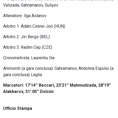
Valizada, Gahramanov, Guliyev
Allenatore: Ilga Aslanov
Arbitro 1: Ádám Czene-Joó (HUN)
Arbitro 2: Jiri Bergs (BEL)
Arbitro 3: Radim Cep (CZE)
Cronometrista: Laurentiu Ilie
Ammoniti (a gara conclusa): Gahramanov, Andolina Espulsi (a
gara conclusa) Laglia
Marcatori: 17'14'' Beccari, 23'21'' Mahmudzada, 28'19''
Alakbarov, 31':05'' Dolcini
Ufficio Stampa