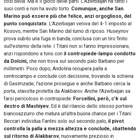
così bella. Ma è il gioco delle parti. L'Azerbaijan ha fatto i
suoi conti e non ha avuto torto.
Comunque, anche San
Marino può essere più che felice, anzi orgoglioso, del
punto conquistato
. L'Azerbaijan veniva del 4-1 imposto al
Kosovo, mentre San Marino dal turno di riposo. Huseynov
prova subito una fuga in banda, conclusa con un tiro finito
sull'esterno della rete. I Titani non si fanno impressionare,
anzi rispondono a tono con
il contropiede-lampo condotto
da Dolcini,
che non trova sul secondo palo Barbano per
millimetri. Poco dopo, Andolina recupera palla a
centrocampo e conclude con decisione, trovando la schiena
di Gasimzade; l'azione prosegue e anche Barbano cerca la
porta, stavolta protetta da Alakbarov. Anche l'Azerbaijan sa
farsi pericoloso in contropiede:
Forcellini, però, c'è sul
destro di Mashiyev.
Ed è dal rilancio dello stesso portiere
biancoazzurro che matura un'altra buona chance per i Titani:
Beccari individua Fantini solo sul secondo palo,
il pivot
controlla la palla a mezza altezza e conclude, sbattendo
sul ritorno di Alakbarov
, nuovamente prezioso in