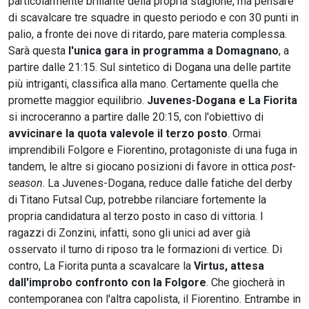
particolarmente brillante della propria stagione, ma pensare
di scavalcare tre squadre in questo periodo e con 30 punti in
palio, a fronte dei nove di ritardo, pare materia complessa.
Sarà questa
l'unica gara in programma a Domagnano
, a
partire dalle 21:15. Sul sintetico di Dogana una delle partite
più intriganti, classifica alla mano. Certamente quella che
promette maggior equilibrio.
Juvenes-Dogana e La Fiorita
si incroceranno a partire dalle 20:15, con l'obiettivo di
avvicinare la quota valevole il terzo posto
. Ormai
imprendibili Folgore e Fiorentino, protagoniste di una fuga in
tandem, le altre si giocano posizioni di favore in ottica
post-
season
. La Juvenes-Dogana, reduce dalle fatiche del derby
di Titano Futsal Cup, potrebbe rilanciare fortemente la
propria candidatura al terzo posto in caso di vittoria. I
ragazzi di Zonzini, infatti, sono gli unici ad aver già
osservato il turno di riposo tra le formazioni di vertice. Di
contro, La Fiorita punta a scavalcare la
Virtus, attesa
dall'improbo confronto con la Folgore
. Che giocherà in
contemporanea con l'altra capolista, il Fiorentino. Entrambe in