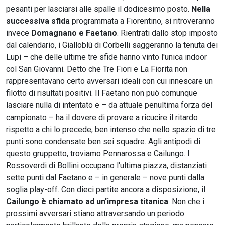
pesanti per lasciarsi alle spalle il dodicesimo posto.
Nella
successiva sfida
programmata a Fiorentino, si ritroveranno
invece
Domagnano e Faetano
. Rientrati dallo stop imposto
dal calendario, i Gialloblù di Corbelli saggeranno la tenuta dei
Lupi – che delle ultime tre sfide hanno vinto l'unica indoor
col San Giovanni. Detto che Tre Fiori e La Fiorita non
rappresentavano certo avversari ideali con cui innescare un
filotto di risultati positivi. Il Faetano non può comunque
lasciare nulla di intentato e – da attuale penultima forza del
campionato – ha il dovere di provare a ricucire il ritardo
rispetto a chi lo precede, ben intenso che nello spazio di tre
punti sono condensate ben sei squadre. Agli antipodi di
questo gruppetto, troviamo Pennarossa e Cailungo. I
Rossoverdi di Bollini occupano l'ultima piazza, distanziati
sette punti dal Faetano e – in generale – nove punti dalla
soglia play-off. Con dieci partite ancora a disposizione,
il
Cailungo è chiamato ad un'impresa titanica
. Non che i
prossimi avversari stiano attraversando un periodo