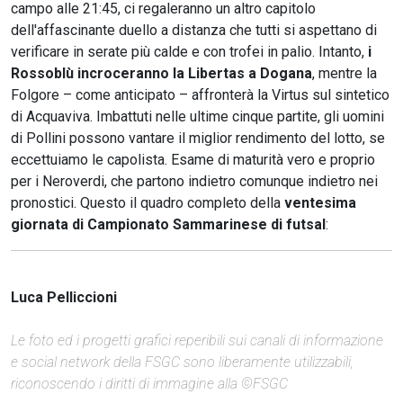
campo alle 21:45, ci regaleranno un altro capitolo
dell'affascinante duello a distanza che tutti si aspettano di
verificare in serate più calde e con trofei in palio. Intanto,
i
Rossoblù incroceranno la Libertas a Dogana
, mentre la
Folgore – come anticipato – affronterà la Virtus sul sintetico
di Acquaviva. Imbattuti nelle ultime cinque partite, gli uomini
di Pollini possono vantare il miglior rendimento del lotto, se
eccettuiamo le capolista. Esame di maturità vero e proprio
per i Neroverdi, che partono indietro comunque indietro nei
pronostici. Questo il quadro completo della
ventesima
giornata di Campionato Sammarinese di futsal
:
Luca Pelliccioni
Le foto ed i progetti grafici reperibili sui canali di informazione
e social network della FSGC sono liberamente utilizzabili,
riconoscendo i diritti di immagine alla ©FSGC