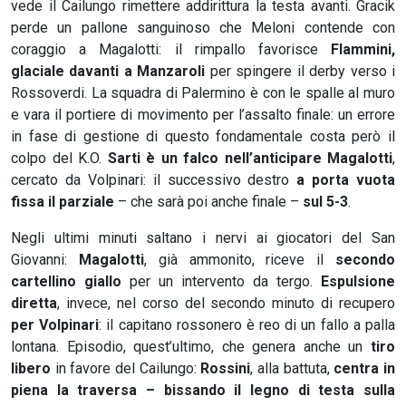
vede il Cailungo rimettere addirittura la testa avanti. Gracik
perde un pallone sanguinoso che Meloni contende con
coraggio a Magalotti: il rimpallo favorisce
Flammini,
glaciale davanti a Manzaroli
per spingere il derby verso i
Rossoverdi. La squadra di Palermino è con le spalle al muro
e vara il portiere di movimento per l’assalto finale: un errore
in fase di gestione di questo fondamentale costa però il
colpo del K.O.
Sarti è un falco nell’anticipare Magalotti
,
cercato da Volpinari: il successivo destro
a porta vuota
fissa il parziale
– che sarà poi anche finale –
sul 5-3
.
Negli ultimi minuti saltano i nervi ai giocatori del San
Giovanni:
Magalotti
, già ammonito, riceve il
secondo
cartellino giallo
per un intervento da tergo.
Espulsione
diretta
, invece, nel corso del secondo minuto di recupero
per Volpinari
: il capitano rossonero è reo di un fallo a palla
lontana. Episodio, quest’ultimo, che genera anche un
tiro
libero
in favore del Cailungo:
Rossini
, alla battuta,
centra in
piena la traversa – bissando il legno di testa sulla