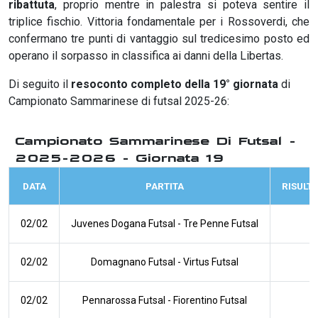
ribattuta
, proprio mentre in palestra si poteva sentire il
triplice fischio. Vittoria fondamentale per i Rossoverdi, che
confermano tre punti di vantaggio sul tredicesimo posto ed
operano il sorpasso in classifica ai danni della Libertas.
Di seguito il
resoconto completo della 19° giornata
di
Campionato Sammarinese di futsal 2025-26:
Campionato Sammarinese Di Futsal -
2025-2026 - Giornata 19
DATA
PARTITA
RISULT
02/02
Juvenes Dogana Futsal
-
Tre Penne Futsal
02/02
Domagnano Futsal
-
Virtus Futsal
02/02
Pennarossa Futsal
-
Fiorentino Futsal