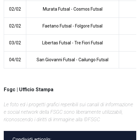
02/02
Murata Futsal
-
Cosmos Futsal
02/02
Faetano Futsal
-
Folgore Futsal
03/02
Libertas Futsal
-
Tre Fiori Futsal
04/02
San Giovanni Futsal
-
Cailungo Futsal
Fsgc | Ufficio Stampa
Le foto ed i progetti grafici reperibili sui canali di informazione
e social network della FSGC sono liberamente utilizzabili,
riconoscendo i diritti di immagine alla ©FSGC
Condividi articolo: