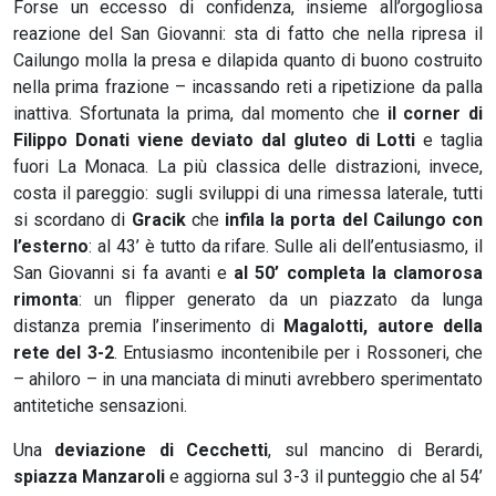
Forse un eccesso di confidenza, insieme all’orgogliosa
reazione del San Giovanni: sta di fatto che nella ripresa il
Cailungo molla la presa e dilapida quanto di buono costruito
nella prima frazione – incassando reti a ripetizione da palla
inattiva. Sfortunata la prima, dal momento che
il corner di
Filippo Donati viene deviato dal gluteo di Lotti
e taglia
fuori La Monaca. La più classica delle distrazioni, invece,
costa il pareggio: sugli sviluppi di una rimessa laterale, tutti
si scordano di
Gracik
che
infila la porta del Cailungo con
l’esterno
: al 43’ è tutto da rifare. Sulle ali dell’entusiasmo, il
San Giovanni si fa avanti e
al 50’ completa la clamorosa
rimonta
: un flipper generato da un piazzato da lunga
distanza premia l’inserimento di
Magalotti, autore della
rete del 3-2
. Entusiasmo incontenibile per i Rossoneri, che
– ahiloro – in una manciata di minuti avrebbero sperimentato
antitetiche sensazioni.
Una
deviazione di Cecchetti
, sul mancino di Berardi,
spiazza Manzaroli
e aggiorna sul 3-3 il punteggio che al 54’