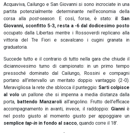
Acquaviva, Cailungo e San Giovanni si sono incrociate in una
partita potenzialmente determinante nell’economia della
corsa alla
post-season
. E così, forse, è stato:
il San
Giovanni, sconfitto 5-3, resta a -6 dal dodicesimo posto
occupato dalla Libertas mentre i Rossoverdi replicano alla
vittoria del Tre Fiori e scavalcano i cugini granata in
graduatoria.
Succede tutto e il contrario di tutto nella gara che chiude il
diciannovesimo turno di campionato: in un primo tempo
pressoché dominato dal Cailungo, Rossini e compagni
portano all’intervallo un meritato doppio vantaggio (2-0).
Meravigliosa la rete che sblocca il punteggio:
Sarti colpisce
al volo
un pallone che si impenna a media distanza dalla
porta,
battendo Manzaroli
all’angolino. Frutto dell’efficace
accompagnamento in avanti, invece, il raddoppio:
Gianni
è
nel posto giusto al momento giusto per appoggiare un
semplice
tap-in
in fondo al sacco
, quando corre il 18’.