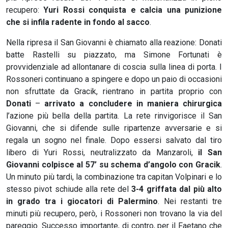
recupero:
Yuri Rossi conquista e calcia una punizione
che si infila radente in fondo al sacco
.
Nella ripresa il San Giovanni è chiamato alla reazione: Donati
batte Rastelli su piazzato, ma Simone Fortunati è
provvidenziale ad allontanare di coscia sulla linea di porta. I
Rossoneri continuano a spingere e dopo un paio di occasioni
non sfruttate da Gracik, rientrano in partita proprio con
Donati
–
arrivato a concludere in maniera chirurgica
l’azione più bella della partita. La rete rinvigorisce il San
Giovanni, che si difende sulle ripartenze avversarie e si
regala un sogno nel finale. Dopo essersi salvato dal tiro
libero di Yuri Rossi, neutralizzato da Manzaroli,
il San
Giovanni colpisce al 57’ su schema d’angolo con Gracik
.
Un minuto più tardi, la combinazione tra capitan Volpinari e lo
stesso pivot schiude alla rete del
3-4 griffata dal più alto
in grado tra i giocatori di Palermino
. Nei restanti tre
minuti più recupero, però, i Rossoneri non trovano la via del
pareggio. Successo importante, di contro, per il Faetano che