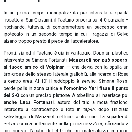
In un primo tempo monopolizzato per intensità e qualità
rispetto al San Giovanni, il Faetano si porta sul 4-0 parziale –
rischiando, tuttavia, di compromettere un successo ormai
ipotecato in un secondo tempo in cui i ragazzi di Selva
alzano troppo presto il piede dall’acceleratore.
Pronti, via ed il Faetano è già in vantaggio. Dopo un plastico
intervento su Simone Fortunati,
Manzaroli non può opporsi
al fuoco amico di Volpinari
– che devia con la spalla un
tiro-cross dello stesso laterale gialloblù, alla ricerca di Rosa
a centro area. Al 10’ il raddoppio è servito: Simone Rossi
perde palla in zona critica e
l’omonimo Yuri fissa il punto
del 2-0
con un preciso piattone. A tabellino si inserisce poi
anche Luca Fortunati
, autore del tris a metà frazione:
intercetto a centrocampo e rete in
tap-in
, dopo l’iniziale
salvataggio di Manzaroli nell’uno contro uno. La squadra di
Selva domina nettamente nella prima mezz’ora, sfiorando a
più riprese l’acuto del 4-0 che si materializza in pieno