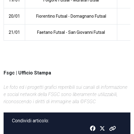
20/01
Fiorentino Futsal
-
Domagnano Futsal
21/01
Faetano Futsal
-
San Giovanni Futsal
Fsgc | Ufficio Stampa
Le foto ed i progetti grafici reperibili sui canali di informazione
e social network della FSGC sono liberamente utilizzabili,
riconoscendo i diritti di immagine alla ©FSGC
Condividi articolo: