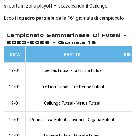
si porta in zona playoff – scavalcando il Cailungo.
Ecco
il quadro parziale
della 16° giornata di campionato:
Campionato Sammarinese Di Futsal -
2025-2026 - Giornata 16
DATA
PARTITA
RISUL
19/01
Libertas Futsal
-
La Fiorita Futsal
19/01
Tre Fiori Futsal
-
Tre Penne Futsal
19/01
Cailungo Futsal
-
Virtus Futsal
19/01
Pennarossa Futsal
-
Juvenes Dogana Futsal
19/01
Folgore Futsal
-
Murata Futsal