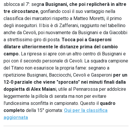
sblocca al 7': segn
a Busignani, che poi replicherà in altre
tre circostanze
, gonfiando così il suo vantaggio nella
classifica dei marcatori rispetto a Matteo Moretti, il primo
degli inseguitori. Il bis è di Zafferani, raggiunto nel tabellino
anche da Cevoli, poi nuovamente da Busignani e da Giacobbi
a strettissimo giro di posta.
Tocca poi a Gasperoni
dilatare ulteriormente le distanze prima del cambio
campo.
La ripresa si apre con un altro centro di Busignani e
poi con il secondo personale di Cevoli. La squadra campione
del Titano non esaurisce la propria fame: segnano a
ripetizione Busignani, Bacciocchi, Cevoli e Gasperoni
per un
12-0 parziale che viene "sporcato" nei minuti finali dalla
doppietta di Alex Maian
i, utile al Pennarossa per addolcire
leggermente la pillola di serata ma non per evitare
l'undicesima sconfitta in campionato. Questo il
quadro
completo
della 15° giornata:
Qui per la classifica
aggiornata