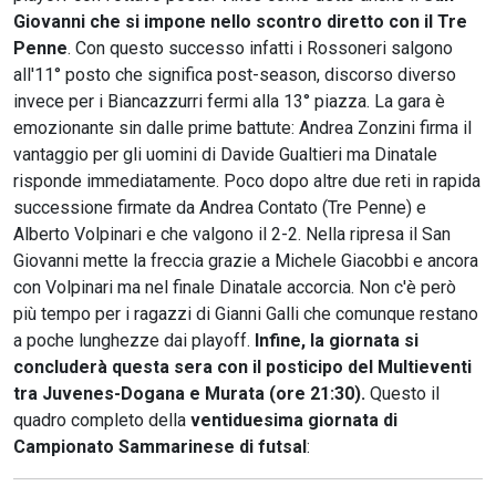
Giovanni che si impone nello scontro diretto con il Tre
Penne
. Con questo successo infatti i Rossoneri salgono
all'11° posto che significa post-season, discorso diverso
invece per i Biancazzurri fermi alla 13° piazza. La gara è
emozionante sin dalle prime battute: Andrea Zonzini firma il
vantaggio per gli uomini di Davide Gualtieri ma Dinatale
risponde immediatamente. Poco dopo altre due reti in rapida
successione firmate da Andrea Contato (Tre Penne) e
Alberto Volpinari e che valgono il 2-2. Nella ripresa il San
Giovanni mette la freccia grazie a Michele Giacobbi e ancora
con Volpinari ma nel finale Dinatale accorcia. Non c'è però
più tempo per i ragazzi di Gianni Galli che comunque restano
a poche lunghezze dai playoff.
Infine, la giornata si
concluderà questa sera con il posticipo del Multieventi
tra Juvenes-Dogana e Murata (ore 21:30).
Questo il
quadro completo della
ventiduesima giornata di
Campionato Sammarinese di futsal
: