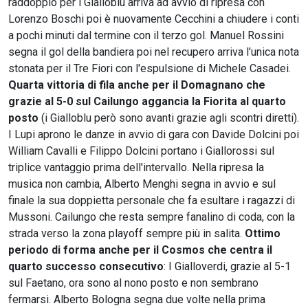
raddoppio per i Gialloblu arriva ad avvio di ripresa con
Lorenzo Boschi poi è nuovamente Cecchini a chiudere i conti
a pochi minuti dal termine con il terzo gol. Manuel Rossini
segna il gol della bandiera poi nel recupero arriva l'unica nota
stonata per il Tre Fiori con l'espulsione di Michele Casadei.
Quarta vittoria di fila anche per il Domagnano che
grazie al 5-0 sul Cailungo aggancia la Fiorita al quarto
posto
(i Gialloblu però sono avanti grazie agli scontri diretti).
I Lupi aprono le danze in avvio di gara con Davide Dolcini poi
William Cavalli e Filippo Dolcini portano i Giallorossi sul
triplice vantaggio prima dell'intervallo. Nella ripresa la
musica non cambia, Alberto Menghi segna in avvio e sul
finale la sua doppietta personale che fa esultare i ragazzi di
Mussoni. Cailungo che resta sempre fanalino di coda, con la
strada verso la zona playoff sempre più in salita.
Ottimo
periodo di forma anche per il Cosmos che centra il
quarto successo consecutivo
: I Gialloverdi, grazie al 5-1
sul Faetano, ora sono al nono posto e non sembrano
fermarsi. Alberto Bologna segna due volte nella prima