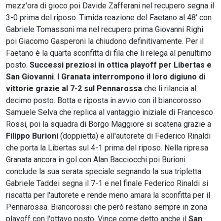
mezz'ora di gioco poi Davide Zafferani nel recupero segna il
3-0 prima del riposo. Timida reazione del Faetano al 48' con
Gabriele Tomassoni ma nel recupero prima Giovanni Righi
poi Giacomo Gasperoni la chiudono definitivamente. Per il
Faetano è la quarta sconfitta di fila che li relega al penultimo
posto.
Successi preziosi in ottica playoff per Libertas e
San Giovanni
.
I Granata interrompono il loro digiuno di
vittorie grazie al 7-2 sul Pennarossa
che li rilancia al
decimo posto. Botta e riposta in avvio con il biancorosso
Samuele Selva che replica al vantaggio iniziale di Francesco
Rossi, poi la squadra di Borgo Maggiore si scatena grazie a
Filippo Burioni
(doppietta) e all'autorete di Federico Rinaldi
che porta la Libertas sul 4-1 prima del riposo. Nella ripresa
Granata ancora in gol con Alan Bacciocchi poi Burioni
conclude la sua serata speciale segnando la sua tripletta.
Gabriele Taddei segna il 7-1 e nel finale Federico Rinaldi si
riscatta per l'autorete e rende meno amara la sconfitta per il
Pennarossa. Biancorossi che però restano sempre in zona
playoff con l'ottavo posto. Vince come detto anche il
San