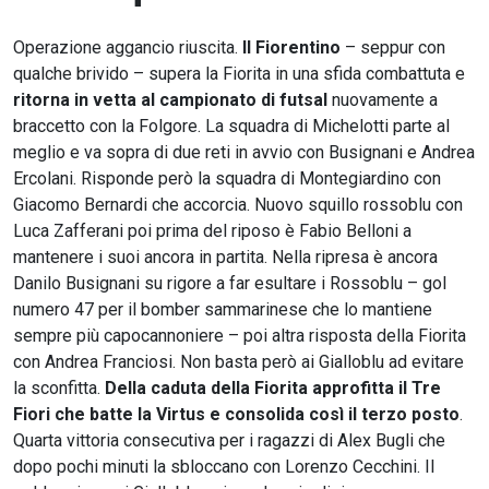
Operazione aggancio riuscita.
Il Fiorentino
– seppur con
qualche brivido – supera la Fiorita in una sfida combattuta e
ritorna in vetta al campionato di futsal
nuovamente a
braccetto con la Folgore. La squadra di Michelotti parte al
meglio e va sopra di due reti in avvio con Busignani e Andrea
Ercolani. Risponde però la squadra di Montegiardino con
Giacomo Bernardi che accorcia. Nuovo squillo rossoblu con
Luca Zafferani poi prima del riposo è Fabio Belloni a
mantenere i suoi ancora in partita. Nella ripresa è ancora
Danilo Busignani su rigore a far esultare i Rossoblu – gol
numero 47 per il bomber sammarinese che lo mantiene
sempre più capocannoniere – poi altra risposta della Fiorita
con Andrea Franciosi. Non basta però ai Gialloblu ad evitare
la sconfitta.
Della caduta della Fiorita approfitta il Tre
Fiori che batte la Virtus e consolida così il terzo posto
.
Quarta vittoria consecutiva per i ragazzi di Alex Bugli che
dopo pochi minuti la sbloccano con Lorenzo Cecchini. Il