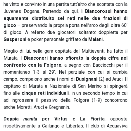
ha vinto e convinto in una partita tutt’altro che scontata con la
Juvenes Dogana. Partendo da qui,
i Biancorossi hanno
equamente distribuito sei reti nelle due frazioni di
gioco
– preservando la propria porta nell’arco degli oltre 60’
di gioco. A referto due giocatori soltanto: doppietta per
Gasperoni
e poker personale griffato da
Maiani.
Meglio di lui, nella gara ospitata dal Multieventi, ha fatto il
Murata.
I Bianconeri hanno sfiorato la doppia cifra nel
confronto con la Folgore
, a segno con Bacciocchi per il
momentaneo 1-3 al 29’. Nel parziale con cui si cambia
campo, compaiono anche i nomi di
Busignani
(2) ed Aruci. Il
capitano di Murata e Nazionale di San Marino si spingerà
fino alle
cinque reti individuali
, in un secondo tempo in cui
ad ingrossare il passivo della Folgore (1-9) concorrono
anche Moretti, Aruci e Gregnanin.
Doppia
manita
per Virtus e La Fiorita
, opposte
rispettivamente a Cailungo e Libertas. Il club di Acquaviva