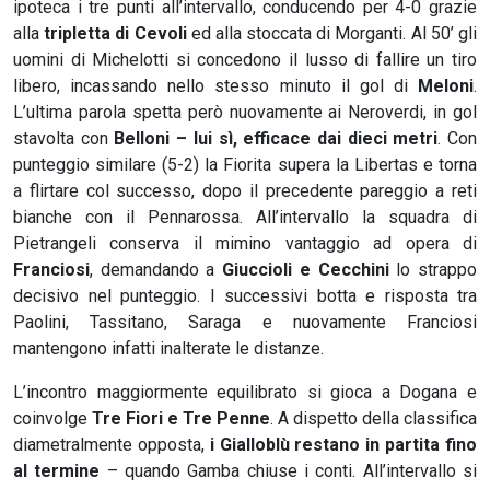
ipoteca i tre punti all’intervallo, conducendo per 4-0 grazie
alla
tripletta di Cevoli
ed alla stoccata di Morganti. Al 50’ gli
uomini di Michelotti si concedono il lusso di fallire un tiro
libero, incassando nello stesso minuto il gol di
Meloni
.
L’ultima parola spetta però nuovamente ai Neroverdi, in gol
stavolta con
Belloni – lui sì, efficace dai dieci metri
. Con
punteggio similare (5-2) la Fiorita supera la Libertas e torna
a flirtare col successo, dopo il precedente pareggio a reti
bianche con il Pennarossa. All’intervallo la squadra di
Pietrangeli conserva il mimino vantaggio ad opera di
Franciosi
, demandando a
Giuccioli e Cecchini
lo strappo
decisivo nel punteggio. I successivi botta e risposta tra
Paolini, Tassitano, Saraga e nuovamente Franciosi
mantengono infatti inalterate le distanze.
L’incontro maggiormente equilibrato si gioca a Dogana e
coinvolge
Tre Fiori e Tre Penne
. A dispetto della classifica
diametralmente opposta,
i Gialloblù restano in partita fino
al termine
– quando Gamba chiuse i conti. All’intervallo si