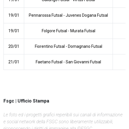
19/01
Pennarossa Futsal
-
Juvenes Dogana Futsal
19/01
Folgore Futsal
-
Murata Futsal
20/01
Fiorentino Futsal
-
Domagnano Futsal
21/01
Faetano Futsal
-
San Giovanni Futsal
Fsgc | Ufficio Stampa
Le foto ed i progetti grafici reperibili sui canali di informazione
e social network della FSGC sono liberamente utilizzabili,
riconoscendo i diritti di immagine alla ©FSGC