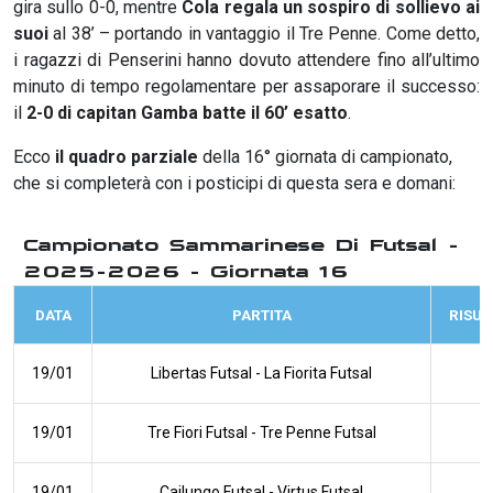
gira sullo 0-0, mentre
Cola regala un sospiro di sollievo ai
suoi
al 38’ – portando in vantaggio il Tre Penne. Come detto,
i ragazzi di Penserini hanno dovuto attendere fino all’ultimo
minuto di tempo regolamentare per assaporare il successo:
il
2-0 di capitan Gamba batte il 60’ esatto
.
Ecco
il quadro parziale
della 16° giornata di campionato,
che si completerà con i posticipi di questa sera e domani:
Campionato Sammarinese Di Futsal -
2025-2026 - Giornata 16
DATA
PARTITA
RISUL
19/01
Libertas Futsal
-
La Fiorita Futsal
19/01
Tre Fiori Futsal
-
Tre Penne Futsal
19/01
Cailungo Futsal
-
Virtus Futsal