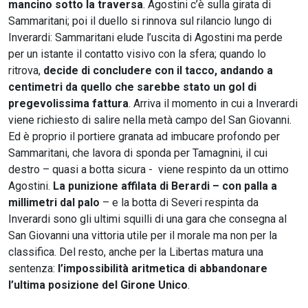
mancino sotto la traversa
. Agostini c’è sulla girata di
Sammaritani; poi il duello si rinnova sul rilancio lungo di
Inverardi: Sammaritani elude l’uscita di Agostini ma perde
per un istante il contatto visivo con la sfera; quando lo
ritrova,
decide di concludere con il tacco, andando a
centimetri da quello che sarebbe stato un gol di
pregevolissima fattura
. Arriva il momento in cui a Inverardi
viene richiesto di salire nella metà campo del San Giovanni.
Ed è proprio il portiere granata ad imbucare profondo per
Sammaritani, che lavora di sponda per Tamagnini, il cui
destro – quasi a botta sicura - viene respinto da un ottimo
Agostini.
La punizione affilata di Berardi – con palla a
millimetri dal palo
– e la botta di Severi respinta da
Inverardi sono gli ultimi squilli di una gara che consegna al
San Giovanni una vittoria utile per il morale ma non per la
classifica. Del resto, anche per la Libertas matura una
sentenza:
l’impossibilità aritmetica di abbandonare
l’ultima posizione del Girone Unico
.