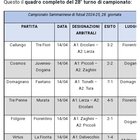
Questo il
quadro completo del 28° turno di campionato:
Campionato Sammarinese di futsal 2024-25, 28. giornata
PARTITA
DATA
DESIGNAZIONI
ESITO
LUOGO
ARBITRALI
Cailungo
Tre Fiori
14/04
A1: Ercolani –
3-2
Fiorentin
A2: Lerza
Cosmos
Juvenes-
14/04
A1: Piccoli –
2-2
Dogana
Dogana
A2: Zaghini
Domagnano
Faetano
14/04
A1: Tonelli –
7-1
Domagna
A2: Tura
Tre Penne
Murata
14/04
A1: Lerza – A2:
4-5
Fiorentin
Ercolani
Folgore
Fiorentino
14/04
A1: Zaghini –
2-1
Dogana
A2: Piccoli
Virtus
La Fiorita
14/04
A1: Delvecchio
1-4