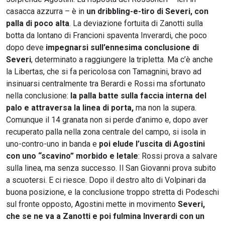
casacca azzurra – è in
un dribbling-e-tiro di Severi, con
palla di poco alta
. La deviazione fortuita di Zanotti sulla
botta da lontano di Francioni spaventa Inverardi, che poco
dopo deve
impegnarsi sull’ennesima conclusione di
Severi
, determinato a raggiungere la tripletta. Ma c’è anche
la Libertas, che si fa pericolosa con Tamagnini, bravo ad
insinuarsi centralmente tra Berardi e Rossi ma sfortunato
nella conclusione:
la palla batte sulla faccia interna del
palo e attraversa la linea di porta,
ma non la supera.
Comunque il 14 granata non si perde d’animo e, dopo aver
recuperato palla nella zona centrale del campo, si isola in
uno-contro-uno in banda e
poi elude l’uscita di Agostini
con uno “scavino” morbido e letale
: Rossi prova a salvare
sulla linea, ma senza successo. Il San Giovanni prova subito
a scuotersi. E ci riesce. Dopo il destro alto di Volpinari da
buona posizione, e la conclusione troppo stretta di Podeschi
sul fronte opposto, Agostini mette in movimento
Severi,
che se ne va a Zanotti e poi fulmina Inverardi con un