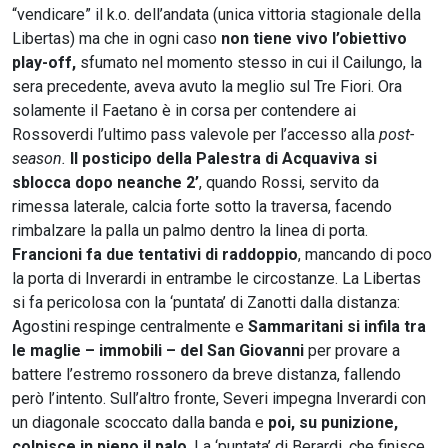
“vendicare” il k.o. dell’andata (unica vittoria stagionale della
Libertas) ma che in ogni caso
non tiene vivo l’obiettivo
play-off,
sfumato nel momento stesso in cui il Cailungo, la
sera precedente, aveva avuto la meglio sul Tre Fiori. Ora
solamente il Faetano è in corsa per contendere ai
Rossoverdi l’ultimo pass valevole per l’accesso alla
post-
season.
Il posticipo della Palestra di Acquaviva si
sblocca dopo neanche 2’
, quando Rossi, servito da
rimessa laterale, calcia forte sotto la traversa, facendo
rimbalzare la palla un palmo dentro la linea di porta.
Francioni fa due tentativi di raddoppio
, mancando di poco
la porta di Inverardi in entrambe le circostanze. La Libertas
si fa pericolosa con la ‘puntata’ di Zanotti dalla distanza:
Agostini respinge centralmente e
Sammaritani si infila tra
le maglie – immobili – del San Giovanni
per provare a
battere l’estremo rossonero da breve distanza, fallendo
però l’intento. Sull’altro fronte, Severi impegna Inverardi con
un diagonale scoccato dalla banda e
poi, su punizione,
colpisce in pieno il palo
. La ‘puntata’ di Berardi, che finisce