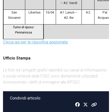
Multievent
– A2: Vandi
San
Libertas
15/04
A1: Lanuti –
4-2
Pal.
Giovanni
A2: Ilie
Acquaviv
Turno di riposo:
Pennarossa
Clicca qui per la classifica aggiornata.
Ufficio Stampa
Le foto ed i progetti grafici reperibili sui canali di informazione
e social network della FSGC sono liberamente utilizzabili,
riconoscendo i diritti di immagine alla ©FSGC
Condividi articolo: