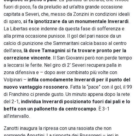
fuori di poco, fa da preludio ad un’altra grande occasione
capitata a Severi, che, messo da Zonzini in condizioni ideali
di sparo,
si fa ipnotizzare da un monumentale Inverardi
.
La Libertas esce indenne da questa fase di sofferenza e
alla prima occasione punisce. Il gol del pari nasce da un
calcio di punizione che Sammaritani calcia basso al centro
dell’area,
là dove Tamagnini si fa trovare pronto per la
correzione vincente
. Il San Giovanni però non perde tempo
a leccarsi le ferite. Nel giro di 2’ Severi recupera palla in
zona difensiva e – dopo aver combinato più volte con
Volpinari –
infila comodamente Inverardi per il punto del
nuovo vantaggio rossonero
. Fatta la “pace” con il gol, il 99
di Franchino ci prende gusto. Un minuto appena dopo la rete
del 2-1,
individua Inverardi posizionato fuori dai pali e lo
beffa con un pallonetto da centrocampo
. È 3-1
all’intervallo.
Zanotti inaugura la ripresa con una rasoiata che non
sorprende Agostini. La risposta dei Rossoneri – ieri in