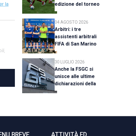
er la
edizione del torneo
al via il 18 agosto
04 AGOSTO 2026
Arbitri: i tre
assistenti arbitrali
FIFA di San Marino
li,
al raduno della CAN
C
30 LUGLIO 2026
Anche la FSGC si
unisce alle ultime
dichiarazioni della
UEFA
ENU BREVE
ATTIVITÀ ED