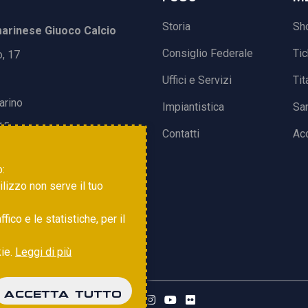
Storia
Sh
rinese Giuoco Calcio
Consiglio Federale
Ti
o, 17
Uffici e Servizi
Tit
arino
Impiantistica
Sa
15
Contatti
Acc
o:
tilizzo non serve il tuo
ico e le statistiche, per il
kie.
Leggi di più
ACCETTA TUTTO