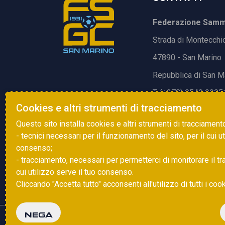
Federazione Samma
Strada di Montecchi
47890 - San Marino
Repubblica di San M
T. (+378) 0549 9905
Cookies e altri strumenti di tracciamento
E.
info@fsgc.sm
Questo sito installa cookies e altri strumenti di tracciament
- tecnici necessari per il funzionamento del sito, per il cui u
consenso;
- tracciamento, necessari per permetterci di monitorare il traff
cui utilizzo serve il tuo consenso.
Cliccando "Accetta tutto" acconsenti all'utilizzo di tutti i coo
NEGA
Copyright © 2025 FSGC. Tutti i diritti riservati