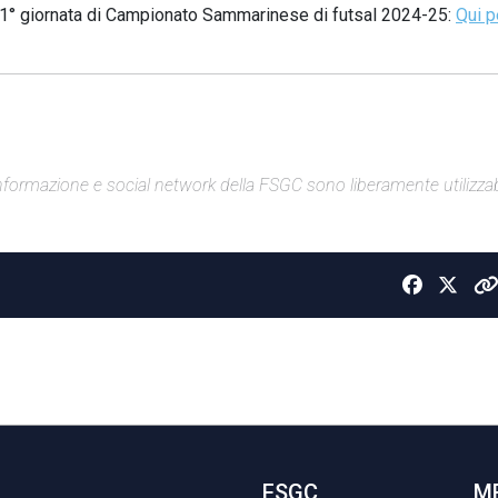
 1° giornata di Campionato Sammarinese di futsal 2024-25:
Qui p
di informazione e social network della FSGC sono liberamente utilizzabi
FSGC
M