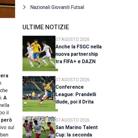
Nazionali Giovanili Futsal
ULTIME NOTIZIE
07 AGOSTO 2026
Anche la FSGC nella
nuova partnership
tra FIFA+ e DAZN
sera
07 AGOSTO 2026
n
Conference
 che
League: Prandelli
i.
A
illude, poi il Drita
nella
esce alla distanza
po il
a però
07 AGOSTO 2026
ivo sul
San Marino Talent
 ben
Cup: la seconda