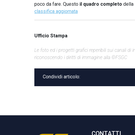
poco da fare. Questo
il quadro completo
della
classifica aggiornata
Ufficio Stampa
Le foto ed i progetti grafici reperibili sui canali 
riconoscendo i diritti di immagine alla ©FSGC
Condividi articolo:
CONTATTI