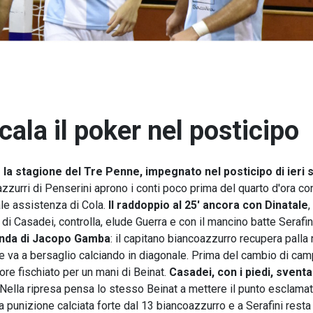
cala il poker nel posticipo
la stagione del Tre Penne, impegnato nel posticipo di ieri 
azzurri di Penserini aprono i conti poco prima del quarto d'ora co
ale assistenza di Cola.
Il raddoppio al 25' ancora con Dinatale
,
io di Casadei, controlla, elude Guerra e con il mancino batte Serafin
 banda di Jacopo Gamba
: il capitano biancoazzurro recupera palla 
e va a bersaglio calciando in diagonale. Prima del cambio di cam
ore fischiato per un mani di Beinat.
Casadei, con i piedi, svent
Nella ripresa pensa lo stesso Beinat a mettere il punto esclamat
a punizione calciata forte dal 13 biancoazzurro e a Serafini resta