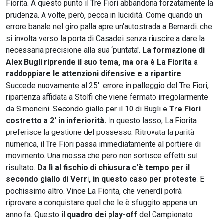
Fiorita. A questo punto il Tre Fiori abbandona forzatamente la
prudenza. A volte, però, pecca in lucidità. Come quando un
errore banale nel giro palla apre un'autostrada a Bernardi, che
si involta verso la porta di Casadei senza riuscire a dare la
necessaria precisione alla sua ‘puntata'.
La formazione di
Alex Bugli riprende il suo tema, ma ora è La Fiorita a
raddoppiare le attenzioni difensive e a ripartire
.
Succede nuovamente al 25': errore in palleggio del Tre Fiori,
ripartenza affidata a Stolfi che viene fermato irregolarmente
da Simoncini. Secondo giallo per il 10 di Bugli e
Tre Fiori
costretto a 2' in inferiorità.
In questo lasso, La Fiorita
preferisce la gestione del possesso. Ritrovata la parità
numerica, il Tre Fiori passa immediatamente al portiere di
movimento. Una mossa che però non sortisce effetti sul
risultato.
Da lì al fischio di chiusura c'è tempo per il
secondo giallo di Verri, in questo caso per proteste
. E
pochissimo altro. Vince La Fiorita, che venerdì potrà
riprovare a conquistare quel che le è sfuggito appena un
anno fa. Questo il
quadro dei play-off
del Campionato