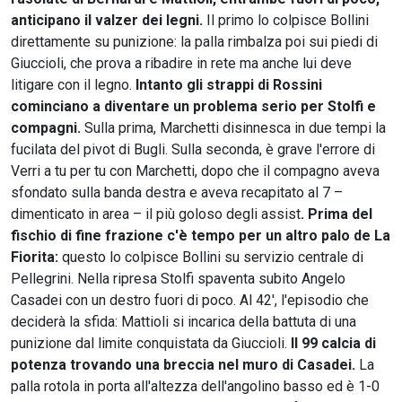
anticipano il valzer dei legni.
Il primo lo colpisce Bollini
direttamente su punizione: la palla rimbalza poi sui piedi di
Giuccioli, che prova a ribadire in rete ma anche lui deve
litigare con il legno.
Intanto gli strappi di Rossini
cominciano a diventare un problema serio per Stolfi e
compagni.
Sulla prima, Marchetti disinnesca in due tempi la
fucilata del pivot di Bugli. Sulla seconda, è grave l'errore di
Verri a tu per tu con Marchetti, dopo che il compagno aveva
sfondato sulla banda destra e aveva recapitato al 7 –
dimenticato in area – il più goloso degli assist
. Prima del
fischio di fine frazione c'è tempo per un altro palo de La
Fiorita:
questo lo colpisce Bollini su servizio centrale di
Pellegrini. Nella ripresa Stolfi spaventa subito Angelo
Casadei con un destro fuori di poco. Al 42', l'episodio che
deciderà la sfida: Mattioli si incarica della battuta di una
punizione dal limite conquistata da Giuccioli.
Il 99 calcia di
potenza trovando una breccia nel muro di Casadei.
La
palla rotola in porta all'altezza dell'angolino basso ed è 1-0