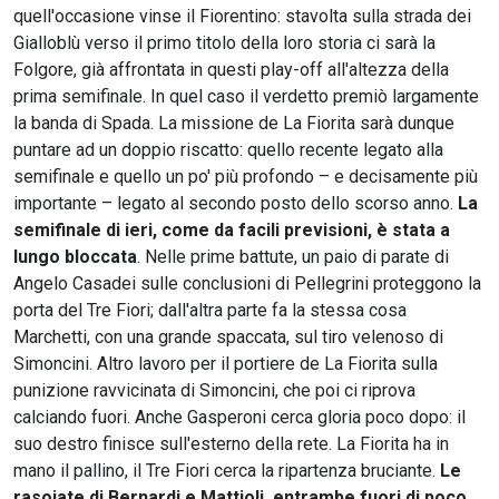
quell'occasione vinse il Fiorentino: stavolta sulla strada dei
Gialloblù verso il primo titolo della loro storia ci sarà la
Folgore, già affrontata in questi play-off all'altezza della
prima semifinale. In quel caso il verdetto premiò largamente
la banda di Spada. La missione de La Fiorita sarà dunque
puntare ad un doppio riscatto: quello recente legato alla
semifinale e quello un po' più profondo – e decisamente più
importante – legato al secondo posto dello scorso anno.
La
semifinale di ieri, come da facili previsioni, è stata a
lungo bloccata
. Nelle prime battute, un paio di parate di
Angelo Casadei sulle conclusioni di Pellegrini proteggono la
porta del Tre Fiori; dall'altra parte fa la stessa cosa
Marchetti, con una grande spaccata, sul tiro velenoso di
Simoncini. Altro lavoro per il portiere de La Fiorita sulla
punizione ravvicinata di Simoncini, che poi ci riprova
calciando fuori. Anche Gasperoni cerca gloria poco dopo: il
suo destro finisce sull'esterno della rete. La Fiorita ha in
mano il pallino, il Tre Fiori cerca la ripartenza bruciante.
Le
rasoiate di Bernardi e Mattioli, entrambe fuori di poco,