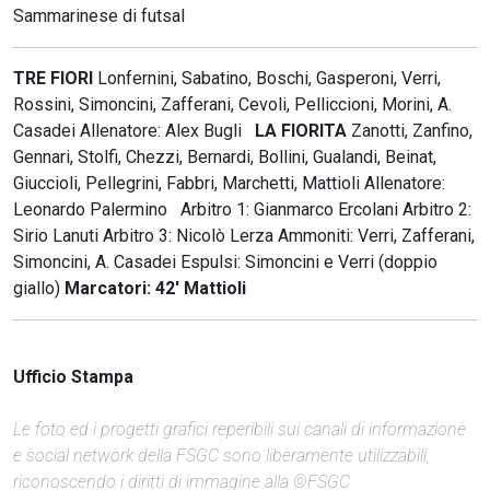
Sammarinese di futsal
TRE FIORI
Lonfernini, Sabatino, Boschi, Gasperoni, Verri,
Rossini, Simoncini, Zafferani, Cevoli, Pelliccioni, Morini, A.
Casadei Allenatore: Alex Bugli
LA FIORITA
Zanotti, Zanfino,
Gennari, Stolfi, Chezzi, Bernardi, Bollini, Gualandi, Beinat,
Giuccioli, Pellegrini, Fabbri, Marchetti, Mattioli Allenatore:
Leonardo Palermino Arbitro 1: Gianmarco Ercolani Arbitro 2:
Sirio Lanuti Arbitro 3: Nicolò Lerza Ammoniti: Verri, Zafferani,
Simoncini, A. Casadei Espulsi: Simoncini e Verri (doppio
giallo)
Marcatori: 42' Mattioli
Ufficio Stampa
Le foto ed i progetti grafici reperibili sui canali di informazione
e social network della FSGC sono liberamente utilizzabili,
riconoscendo i diritti di immagine alla ©FSGC