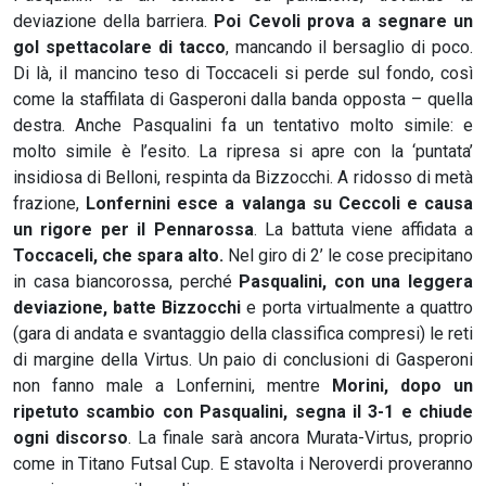
deviazione della barriera.
Poi Cevoli prova a segnare un
gol spettacolare di tacco
, mancando il bersaglio di poco.
Di là, il mancino teso di Toccaceli si perde sul fondo, così
come la staffilata di Gasperoni dalla banda opposta – quella
destra. Anche Pasqualini fa un tentativo molto simile: e
molto simile è l’esito. La ripresa si apre con la ‘puntata’
insidiosa di Belloni, respinta da Bizzocchi. A ridosso di metà
frazione,
Lonfernini esce a valanga su Ceccoli e causa
un rigore per il Pennarossa
. La battuta viene affidata a
Toccaceli, che spara alto.
Nel giro di 2’ le cose precipitano
in casa biancorossa, perché
Pasqualini, con una leggera
deviazione, batte Bizzocchi
e porta virtualmente a quattro
(gara di andata e svantaggio della classifica compresi) le reti
di margine della Virtus. Un paio di conclusioni di Gasperoni
non fanno male a Lonfernini, mentre
Morini, dopo un
ripetuto scambio con Pasqualini, segna il 3-1 e chiude
ogni discorso
. La finale sarà ancora Murata-Virtus, proprio
come in Titano Futsal Cup. E stavolta i Neroverdi proveranno