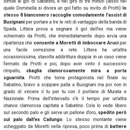
simile al gol di Sabatino, e nel giro di tre minuti (lasso nel
quale Dominella si divora un gol fatto su invito di Protti)
lo
stesso 8 bianconero raccoglie comodamente l’assist di
Busignani
per portare a tre le reti di vantaggio della banda di
Spada. Littera prova a segnare il gol dell’ex ma viene
schermato da Protti, che immediatamente dopo avvia una
ripartenza che
consente a Moretti di imboccare Aruci
per
una facile correzione a rete. Littera ha un’altra
occasionissima, stavolta addirittura doppia: in un caso viene
fermato da Protti e poi, dopo aver vinto il successivo
rimpallo,
sbaglia clamorosamente mira a porta
sguarnita
. Protti che torna protagonista nel finale su
Sabatino, bravo a scippare palla a Busignani ma poi non in
grado di vincere il tu per tu con il portiere di Murata e
Nazionale. Prima dell’intervallo c’è il tempo per un'altra
chance clamorosa capitata a Sabatino: Cola lo vede libero
sul secondo palo e gli serve un pallone d’oro,
spedito però
sul palo dall’ex Cailungo
. Lo stesso montante viene
scheggiato da Moretti nella ripresa, poco prima di
battere