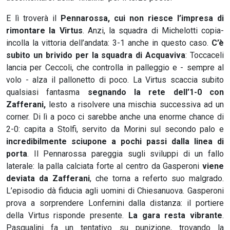
E lì troverà il
Pennarossa, cui non riesce l’impresa di
rimontare la Virtus
. Anzi, la squadra di Michelotti copia-
incolla la vittoria dell’andata: 3-1 anche in questo caso.
C’è
subito un brivido per la squadra di Acquaviva
: Toccaceli
lancia per Ceccoli, che controlla in palleggio e - sempre al
volo - alza il pallonetto di poco. La Virtus scaccia subito
qualsiasi fantasma
segnando la rete dell’1-0 con
Zafferani,
lesto a risolvere una mischia successiva ad un
corner. Di lì a poco ci sarebbe anche una enorme chance di
2-0: capita a Stolfi, servito da Morini sul secondo palo e
incredibilmente sciupone a pochi passi dalla linea di
porta
. Il Pennarossa pareggia sugli sviluppi di un fallo
laterale: la palla calciata forte al centro da Gasperoni
viene
deviata da Zafferani
, che torna a referto suo malgrado.
L’episodio dà fiducia agli uomini di Chiesanuova. Gasperoni
prova a sorprendere Lonfernini dalla distanza: il portiere
della Virtus risponde presente.
La gara resta vibrante
.
Pasqualini fa un tentativo su punizione, trovando la