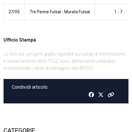
27/05
Tre Penne Futsal
-
Murata Futsal
1 - 7
Ufficio Stampa
Le foto ed i progetti grafici reperibili sui canali di informazione
e social network della FSGC sono liberamente utilizzabili,
riconoscendo i diritti di immagine alla ©FSGC
Condividi articolo:
CATEGORIE