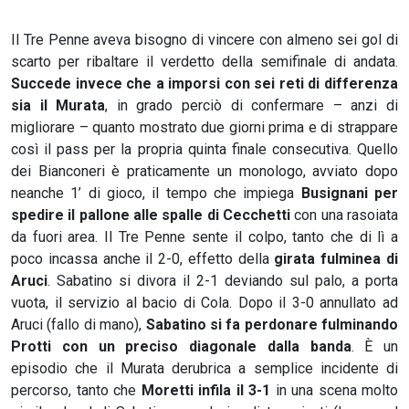
Il Tre Penne aveva bisogno di vincere con almeno sei gol di
scarto per ribaltare il verdetto della semifinale di andata.
Succede invece che a imporsi con sei reti di differenza
sia il Murata
, in grado perciò di confermare – anzi di
migliorare – quanto mostrato due giorni prima e di strappare
così il pass per la propria quinta finale consecutiva. Quello
dei Bianconeri è praticamente un monologo, avviato dopo
neanche 1’ di gioco, il tempo che impiega
Busignani per
spedire il pallone alle spalle di Cecchetti
con una rasoiata
da fuori area. Il Tre Penne sente il colpo, tanto che di lì a
poco incassa anche il 2-0, effetto della
girata fulminea di
Aruci
. Sabatino si divora il 2-1 deviando sul palo, a porta
vuota, il servizio al bacio di Cola. Dopo il 3-0 annullato ad
Aruci (fallo di mano),
Sabatino si fa perdonare fulminando
Protti con un preciso diagonale dalla banda
. È un
episodio che il Murata derubrica a semplice incidente di
percorso, tanto che
Moretti infila il 3-1
in una scena molto