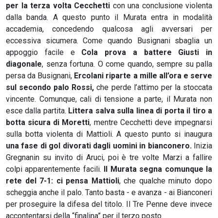
per la terza volta Cecchetti
con una conclusione violenta
dalla banda. A questo punto il Murata entra in modalità
accademia, concedendo qualcosa agli avversari per
eccessiva sicumera. Come quando Busignani sbaglia un
appoggio facile e
Cola prova a battere Giusti in
diagonale
, senza fortuna. O come quando, sempre su palla
persa da Busignani,
Ercolani riparte a mille all’ora e serve
sul secondo palo Rossi,
che perde l’attimo per la stoccata
vincente. Comunque, cali di tensione a parte, il Murata non
esce dalla partita.
Littera salva sulla linea di porta il tiro a
botta sicura di Moretti
, mentre Cecchetti deve impegnarsi
sulla botta violenta di Mattioli. A questo punto si inaugura
una fase di gol divorati
dagli uomini in bianconero.
Inizia
Gregnanin su invito di Aruci, poi è tre volte Marzi a fallire
colpi apparentemente facili.
Il Murata segna comunque la
rete del 7-1: ci pensa Mattioli
, che qualche minuto dopo
scheggia anche il palo. Tanto basta - e avanza - ai Bianconeri
per proseguire la difesa del titolo. Il Tre Penne deve invece
accontentarsi della “finalina” per il terzo posto.