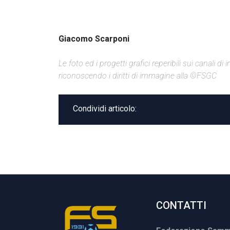
Giacomo Scarponi
Le foto ed i progetti grafici reperibili sui canali 
riconoscendo i diritti di immagine alla ©FSGC
Condividi articolo:
CONTATTI