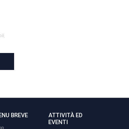
li,
ENU BREVE
ATTIVITÀ ED
EVENTI
op