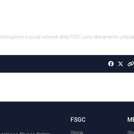
di informazione e social network della FSGC sono liberamente utilizzabi
FSGC
M
Storia
Sh