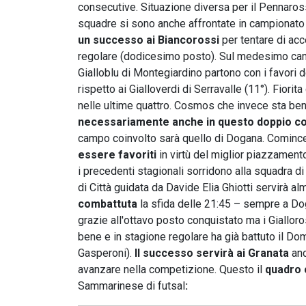
consecutive. Situazione diversa per il Pennaross
squadre si sono anche affrontate in campionato (
un successo ai Biancorossi
per tentare di acc
regolare (dodicesimo posto). Sul medesimo ca
Gialloblu di Montegiardino partono con i favori d
rispetto ai Gialloverdi di Serravalle (11°). Fiori
nelle ultime quattro. Cosmos che invece sta bene
necessariamente anche in questo doppio conf
campo coinvolto sarà quello di Dogana. Cominc
essere favoriti
in virtù del miglior piazzament
i precedenti stagionali sorridono alla squadra d
di Città guidata da Davide Elia Ghiotti servirà a
combattuta
la sfida delle 21:45 – sempre a D
grazie all'ottavo posto conquistato ma i Giallor
bene e in stagione regolare ha già battuto il Dom
Gasperoni).
Il successo servirà ai Granata
anc
avanzare nella competizione. Questo il
quadro 
Sammarinese di futsal
: