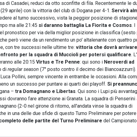
a di Casadei, reduci da otto sconfitte di fila. Recentemente le d
29 aprile) con la vittoria del club di Dogana per 4-1.
Servirà al
edere al turno successivo, vista la peggior posizione di stagion
mpo ma alle 21:45
si daranno battaglia La Fiorita e Cosmos
. I
el pronostico per via della miglior posizione in classifica (sesto
ta che però viene da un rendimento un po' altalenante con quattro p
, con tre successi nelle ultime tre:
vittoria che dovrà arrivar
ronto per la squadra di Muccioli per potersi qualificare
. L
eranno alle 20:15
Virtus e Tre Penne
: qui sono i
Neroverdi ad
o di
regular season
(7° posto contro il decimo dei Biancoazzurri). 
i Luca Pollini, sempre vincente in entrambe le occasioni. Alla co
lmeno un successo per puntare ai quarti dei playoff.
Si preannunc
ogana –
tra Domagnano e Libertas
. Qui sono i Lupi più avvantag
ossi dovranno fare attenzione ai Granata. La squadra di Penserini 
agnano (2-0 nel girone di ritorno, all'andata vinse la squadra di
he in una delle due sfide di questo Turno Preliminare per potere
completo delle partite del Turno Preliminare
del Campionato