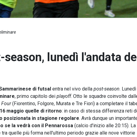
reliminare
t-season, lunedì l'andata de
Sammarinese di futsal
entra nel vivo della
post-season
. Lunedì
iminare
, primo capitolo dei
playoff
. Otto le squadre coinvolte dall
 Four
(Fiorentino, Folgore, Murata e Tre Fiori) a completare il tab
 16 maggio quelle di ritorno
: in caso di stessa differenza reti d
io posizionata in stagione regolare
. Avrà dunque un important
o se la vedrà con il Pennarossa
(calcio d'inizio alle 20:15). La
tra quelle più forma nell'ultimo periodo grazie alle nove vittorie