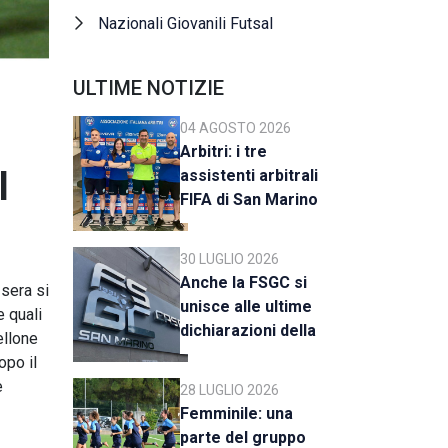
Nazionali Giovanili Futsal
ULTIME NOTIZIE
04 AGOSTO 2026
Arbitri: i tre
l
assistenti arbitrali
FIFA di San Marino
al raduno della CAN
C
30 LUGLIO 2026
Anche la FSGC si
 sera si
unisce alle ultime
e quali
dichiarazioni della
ellone
UEFA
opo il
e
28 LUGLIO 2026
Femminile: una
parte del gruppo