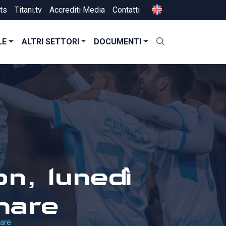
ts
Titani.tv
Accrediti Media
Contatti
LE
ALTRI SETTORI
DOCUMENTI
on, lunedì
nare
nare