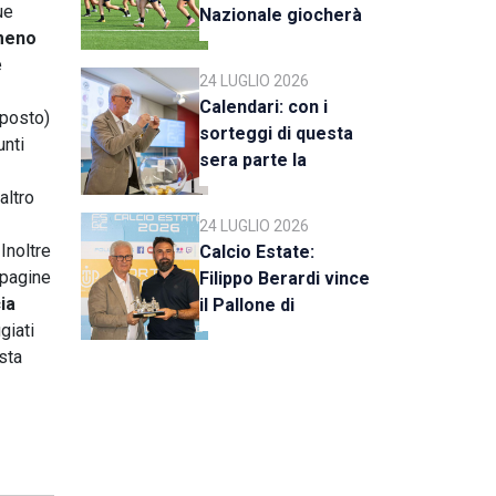
ue
Nazionale giocherà
meno
a Rimini
e
24 LUGLIO 2026
Calendari: con i
 posto)
sorteggi di questa
unti
sera parte la
e
stagione 2026-27
'altro
24 LUGLIO 2026
Inoltre
Calcio Estate:
mpagine
Filippo Berardi vince
ia
il Pallone di
giati
Cristallo, al Tre Fiori
sta
Panchina d’Oro e
Trofeo Koppe