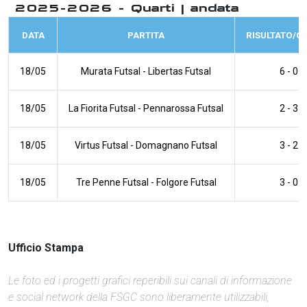
2025-2026 - Quarti | andata
DATA
PARTITA
RISULTATO/O
18/05
Murata Futsal
-
Libertas Futsal
6 - 0
18/05
La Fiorita Futsal
-
Pennarossa Futsal
2 - 3
18/05
Virtus Futsal
-
Domagnano Futsal
3 - 2
18/05
Tre Penne Futsal
-
Folgore Futsal
3 - 0
Ufficio Stampa
Le foto ed i progetti grafici reperibili sui canali di informazione
e social network della FSGC sono liberamente utilizzabili,