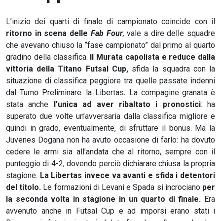
L’inizio dei quarti di finale di campionato coincide con il
ritorno in scena delle
Fab Four
,
vale a dire delle squadre
che avevano chiuso la “fase campionato” dal primo al quarto
gradino della classifica.
Il Murata capolista
e reduce dalla
vittoria della Titano Futsal Cup,
sfida la squadra con la
situazione di classifica peggiore tra quelle passate indenni
dal Turno Preliminare: la Libertas
.
La compagine granata è
stata anche
l’unica ad aver ribaltato i pronostici
: ha
superato due volte un’avversaria dalla classifica migliore e
quindi in grado, eventualmente, di sfruttare il bonus. Ma la
Juvenes Dogana non ha avuto occasione di farlo: ha dovuto
cedere le armi sia all’andata che al ritorno, sempre con il
punteggio di 4-2, dovendo perciò dichiarare chiusa la propria
stagione.
La Libertas invece va avanti e sfida i detentori
del titolo.
Le formazioni di Levani e Spada si incrociano
per
la seconda volta in stagione in un quarto di finale.
Era
avvenuto anche in Futsal Cup e ad imporsi erano stati i