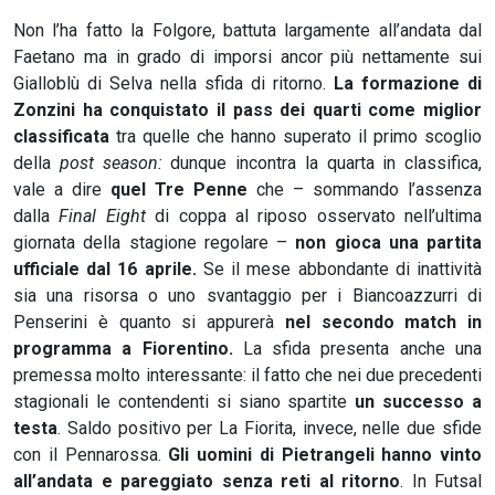
Non l’ha fatto la Folgore, battuta largamente all’andata dal
Faetano ma in grado di imporsi ancor più nettamente sui
Gialloblù di Selva nella sfida di ritorno.
La formazione di
Zonzini ha conquistato il pass dei quarti come miglior
classificata
tra quelle che hanno superato il primo scoglio
della
post season:
dunque incontra la quarta in classifica,
vale a dire
quel Tre Penne
che – sommando l’assenza
dalla
Final Eight
di coppa al riposo osservato nell’ultima
giornata della stagione regolare –
non gioca una partita
ufficiale dal 16 aprile.
Se il mese abbondante di inattività
sia una risorsa o uno svantaggio per i Biancoazzurri di
Penserini è quanto si appurerà
nel secondo match in
programma a Fiorentino.
La sfida presenta anche una
premessa molto interessante: il fatto che nei due precedenti
stagionali le contendenti si siano spartite
un successo a
testa
. Saldo positivo per La Fiorita, invece, nelle due sfide
con il Pennarossa.
Gli uomini di Pietrangeli hanno vinto
all’andata e pareggiato senza reti al ritorno
. In Futsal