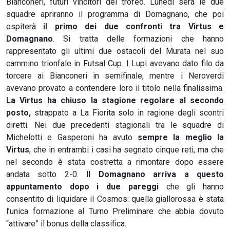
Bianconeri, futuri vincitori del trofeo. Lunedì sera le due
squadre apriranno il programma di Domagnano, che poi
ospiterà
il primo dei due confronti tra Virtus e
Domagnano
. Si tratta delle formazioni che hanno
rappresentato gli ultimi due ostacoli del Murata nel suo
cammino trionfale in Futsal Cup. I Lupi avevano dato filo da
torcere ai Bianconeri in semifinale, mentre i Neroverdi
avevano provato a contendere loro il titolo nella finalissima.
La Virtus ha chiuso la stagione regolare al secondo
posto,
strappato a La Fiorita solo in ragione degli scontri
diretti. Nei due precedenti stagionali tra le squadre di
Michelotti e Gasperoni ha avuto
sempre la meglio la
Virtus
, che in entrambi i casi ha segnato cinque reti, ma che
nel secondo è stata costretta a rimontare dopo essere
andata sotto 2-0.
Il Domagnano arriva a questo
appuntamento dopo i due pareggi
che gli hanno
consentito di liquidare il Cosmos: quella giallorossa è stata
l’unica formazione al Turno Preliminare che abbia dovuto
“attivare” il bonus della classifica.