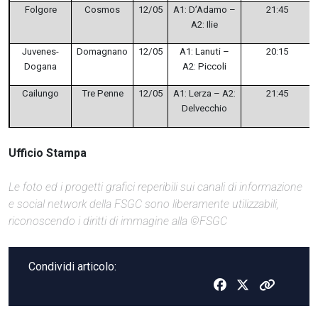
Folgore
Cosmos
12/05
A1: D’Adamo –
21:45
A2: Ilie
Juvenes-
Domagnano
12/05
A1: Lanuti –
20:15
Dogana
A2: Piccoli
Cailungo
Tre Penne
12/05
A1: Lerza – A2:
21:45
Delvecchio
Ufficio Stampa
Le foto ed i progetti grafici reperibili sui canali di informazione
e social network della FSGC sono liberamente utilizzabili,
riconoscendo i diritti di immagine alla ©FSGC
Condividi articolo: