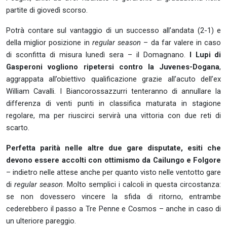
partite di giovedì scorso.
Potrà contare sul vantaggio di un successo all’andata (2-1) e
della miglior posizione in
regular season
– da far valere in caso
di sconfitta di misura lunedì sera – il Domagnano.
I Lupi di
Gasperoni vogliono ripetersi contro la Juvenes-Dogana
,
aggrappata all’obiettivo qualificazione grazie all’acuto dell’ex
William Cavalli. I Biancorossazzurri tenteranno di annullare la
differenza di venti punti in classifica maturata in stagione
regolare, ma per riuscirci servirà una vittoria con due reti di
scarto.
Perfetta parità nelle altre due gare disputate, esiti che
devono essere accolti con ottimismo da Cailungo e Folgore
– indietro nelle attese anche per quanto visto nelle ventotto gare
di
regular season
. Molto semplici i calcoli in questa circostanza:
se non dovessero vincere la sfida di ritorno, entrambe
cederebbero il passo a Tre Penne e Cosmos – anche in caso di
un ulteriore pareggio.