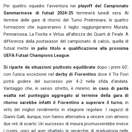
Per quattro squadre l’avventura nei
playoff del Campionato
Sammarinese di futsal 2024-25
terminerà lunedì sera. Al
termine delle gare di ritorno del Turno Preliminare, le quattro
formazioni che supereranno il taglio raggiungeranno Murata,
Pennarossa, La Fiorita e Virtus all’altezza dei Quarti di Finale. A
differenza della
postseason
del campionato di calcio, quella di
futsal mette
in palio titolo e qualificazione alla prossima
UEFA Futsal Champions League
.
Si riparte da situazioni piuttosto equilibrate
dopo i primi 60’,
con l’unica eccezione nel
derby di Fiorentino
dove il Tre Fiori
potrà godere del successo per 4-2 nella sfida d’andata.
Vantaggio che, in senso stretto, è minimo:
in caso di parità
esatta nel punteggio aggregato al termine della gara di
ritorno sarebbe infatti il Fiorentino a superare il turno
, in
virtù del miglior rendimento in stagione regolare. I ragazzi di
Gianni Galli, dunque, non hanno alternativa a vincere con almeno
due reti di scarto. Un successo di misura promuoverebbe invece
i cugini, unici ad aver ribaltato le gerarchie di graduatoria nelle