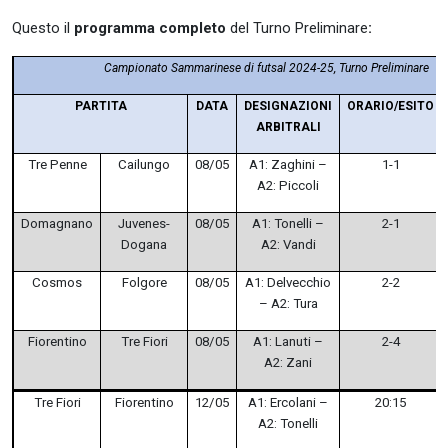
Questo il
programma completo
del Turno Preliminare
:
Campionato Sammarinese di futsal 2024-25, Turno Preliminare
PARTITA
DATA
DESIGNAZIONI
ORARIO/ESITO
ARBITRALI
Tre Penne
Cailungo
08/05
A1: Zaghini –
1-1
A2: Piccoli
Domagnano
Juvenes-
08/05
A1: Tonelli –
2-1
Dogana
A2: Vandi
Cosmos
Folgore
08/05
A1: Delvecchio
2-2
– A2: Tura
Fiorentino
Tre Fiori
08/05
A1: Lanuti –
2-4
A2: Zani
Tre Fiori
Fiorentino
12/05
A1: Ercolani –
20:15
A2: Tonelli