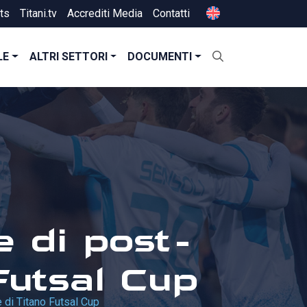
ts
Titani.tv
Accrediti Media
Contatti
LE
ALTRI SETTORI
DOCUMENTI
te di post-
Futsal Cup
e di Titano Futsal Cup