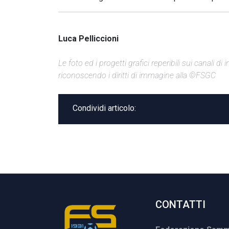
Luca Pelliccioni
Le foto ed i progetti grafici reperibili sui canali 
riconoscendo i diritti di immagine alla ©FSGC
Condividi articolo:
CONTATTI