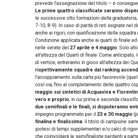
prevede l'assegnazione del titolo – e consegue
Le prime quattro classificate saranno dispe
le successive otto formazioni della graduatoria, 
7-10, 8-9). In caso di parità di reti segnate nel
anche ai rigori, con qualificazione della squadr
Condizione applicata anche ai quarti di finale ed
nelle serate del
27 aprile e 4 maggio
. Solo al
all'altezza del Quarti di finale. Come anticipato
di vertice, entreranno in gioco all'altezza dei Qu
rispettivamente squadre dal ranking ascen
l'accoppiamento sulla carta più favorevole (quel
così via, fino al completamento delle quattro co
maggio sui sintetici di Acquaviva e Fiorenti
vero e proprio
, in cui prima e seconda classifi
due semifinali e le finali, si disputeranno e
impegno programmato per il
23 e 30 maggio
(p
finalina e finalissima
: il titolo di campione s
ipotesi di tempi supplementari e/o calci di rigo
che coinvolgerà le semifinaliste perdenti a parti