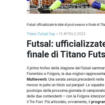
Futsal: ufficializzate le date di post-season e finale di Ti
Titano Futsal Cup
-
13 APRILE 2023
Futsal: ufficializza
finale di Titano Fut
Il primo trofeo della stagione del futsal samm
Fiorentino e Folgore, le due migliori rappresenta
Multieventi
. Una serata senza precedenti nella s
messo in palio un titolo sul parquet. Le squadre
posticipo della prossima giornata di campionato,
delle due contendenti – con la Folgore intenziona
il Tre Fiori. Più articolato, ovviamente, il
progra