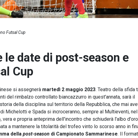
tano Futsal Cup
te le date di post-season e
sal Cup
arinese si assegnerà
martedì 2 maggio 2023
. Teatro della sfida t
nti del rimbalzo controllato biancazzurro in quest'annata, sarà il
toria della disciplina sul territorio della Repubblica, che mai av
 di Michelotti e Spada si incroceranno, sempre al Multieventi, nel
 vera e propria anteprima dell'incontro che schiuderà l'albo d'or
ta a mantenere la titolarità del trofeo vinto lo scorso anno in fin
mma della
post-season
di Campionato Sammarinese
. Il format