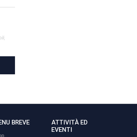
li,
ENU BREVE
ATTIVITÀ ED
EVENTI
op