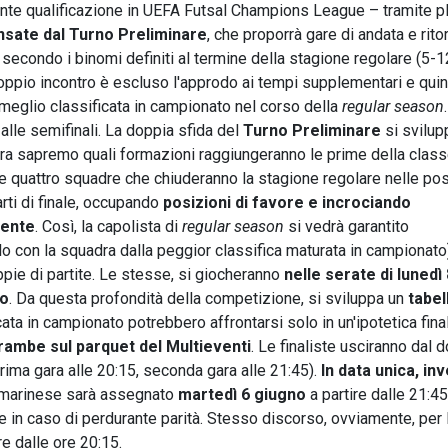
nte qualificazione in UEFA Futsal Champions League – tramite pl
nsate dal Turno Preliminare
, che proporrà gare di andata e rito
secondo i binomi definiti al termine della stagione regolare (5-1
 doppio incontro è escluso l'approdo ai tempi supplementari e quin
a meglio classificata in campionato nel corso della
regular season
.
 alle semifinali. La doppia sfida del
Turno Preliminare
si svilup
lora sapremo quali formazioni raggiungeranno le prime della clas
, le quattro squadre che chiuderanno la stagione regolare nelle pos
arti di finale, occupando
posizioni di favore e incrociando
dente
. Così, la capolista di
regular season
si vedrà garantito
lo con la squadra dalla peggior classifica maturata in campionato
ppie di partite. Le stesse, si giocheranno
nelle serate di lunedì
no
. Da questa profondità della competizione, si sviluppa un
tabel
cata in campionato potrebbero affrontarsi solo in un'ipotetica fina
ntrambe sul parquet del Multieventi
. Le finaliste usciranno dal 
rima gara alle 20:15, seconda gara alle 21:45).
In data unica, in
ammarinese sarà assegnato
martedì 6 giugno
a partire dalle 21:45
re in caso di perdurante parità. Stesso discorso, ovviamente, per 
re dalle ore 20:15.