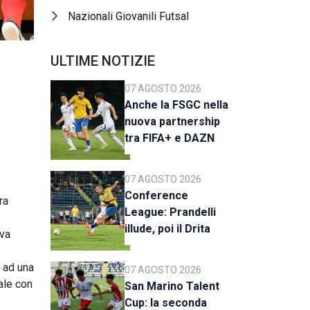
Nazionali Giovanili Futsal
ULTIME NOTIZIE
07 AGOSTO 2026
Anche la FSGC nella
nuova partnership
tra FIFA+ e DAZN
07 AGOSTO 2026
Conference
ra
League: Prandelli
illude, poi il Drita
eva
esce alla distanza
o ad una
07 AGOSTO 2026
ale con
San Marino Talent
Cup: la seconda