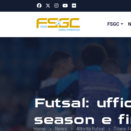
FSGC
Futsal: uffi
season e fi
Home
News
Attività Futsal
Titano F