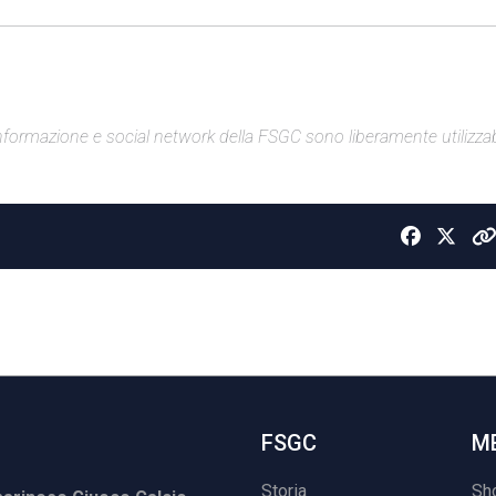
di informazione e social network della FSGC sono liberamente utilizzabi
FSGC
M
Storia
Sh