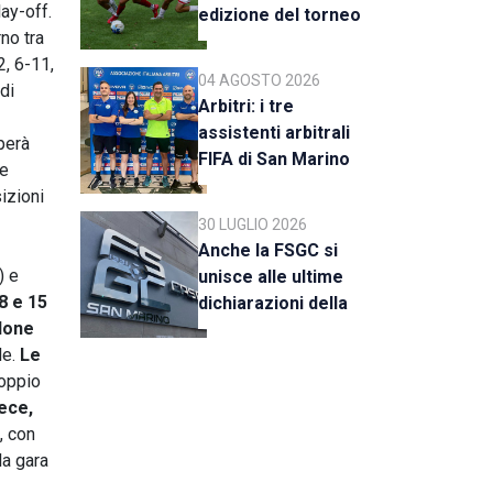
ay-off.
edizione del torneo
rno tra
al via il 18 agosto
2, 6-11,
04 AGOSTO 2026
di
Arbitri: i tre
assistenti arbitrali
perà
FIFA di San Marino
se
al raduno della CAN
izioni
C
30 LUGLIO 2026
Anche la FSGC si
) e
unisce alle ultime
 8 e 15
dichiarazioni della
lone
UEFA
le.
Le
doppio
vece,
, con
la gara