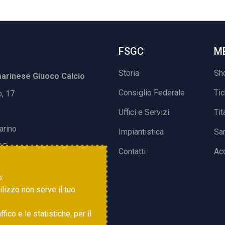
FSGC
M
Storia
Sh
rinese Giuoco Calcio
Consiglio Federale
Ti
o, 17
Uffici e Servizi
Tit
arino
Impiantistica
Sa
15
Contatti
Acc
o:
tilizzo non serve il tuo
ico e le statistiche, per il