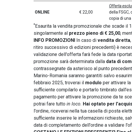
Offerta esclu
ONLINE
€ 22,00
della FSGC, 
copia di una
*
Esaurita la vendita promozionale che scade il 14
singolarmente al
prezzo pieno di € 25,00
, men
INFO PROMOZIONI
In caso di
vendita diretta
ritiro successivo di edizioni precedenti) è nece
validazione dell'offerta farà fede la data riporta
promozione sarà determinata dalla
data di com
contrassegnate da asterisco al punto precedente 
Marino-Romania saranno garantiti salvo esaur
febbraio 2025, troverai il
modulo
per attivare l
sufficiente compilarlo e portarlo timbrato dall'
pagamento per attivare la promozione da te scelt
potrai fare tutto
in loco.
Hai optato per l'acqu
l'ordine, riceverai nella tua casella di posta elet
sufficiente inserire le informazioni richieste, sa
data di completamento dell'ordine a validare l'of