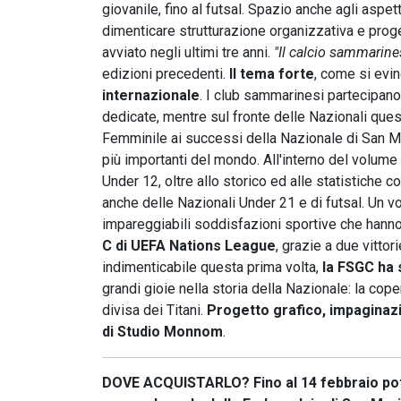
giovanile, fino al futsal. Spazio anche agli aspe
dimenticare strutturazione organizzativa e proge
avviato negli ultimi tre anni.
"Il calcio sammarin
edizioni precedenti.
Il tema forte
, come si evin
internazionale
. I club sammarinesi partecipano
dedicate, mentre sul fronte delle Nazionali ques
Femminile ai successi della Nazionale di San Ma
più importanti del mondo. All'interno del volume
Under 12, oltre allo storico ed alle statistiche 
anche delle Nazionali Under 21 e di futsal. Un vo
impareggiabili soddisfazioni sportive che hanno
C di UEFA Nations League
, grazie a due vitto
indimenticabile questa prima volta,
la FSGC ha s
grandi gioie nella storia della Nazionale: la cope
divisa dei Titani.
Progetto grafico, impaginazi
di Studio Monnom
.
DOVE ACQUISTARLO?
Fino al 14 febbraio p