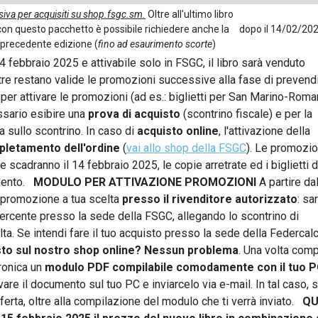
siva per acquisiti su shop.fsgc.sm.
Oltre all'ultimo libro
con questo pacchetto è possibile richiedere anche la
dopo il 14/02/20
 precedente edizione (
fino ad esaurimento scorte
)
 febbraio 2025 e attivabile solo in FSGC, il libro sarà venduto
tre restano valide le promozioni successive alla fase di prevend
, per attivare le promozioni (ad es.: biglietti per San Marino-Roma
ssario esibire una
prova di acquisto
(scontrino fiscale) e per la
ta sullo scontrino. In caso di
acquisto online
, l'attivazione della
pletamento dell'ordine
(
vai allo shop della FSGC
). Le promozio
scadranno il 14 febbraio 2025, le copie arretrate ed i biglietti d
imento.
MODULO PER ATTIVAZIONE PROMOZIONI
A partire da
a promozione a tua scelta
presso il rivenditore autorizzato
: sa
esercente presso la sede della FSGC, allegando lo scontrino di
a. Se intendi fare il tuo acquisto presso la sede della Federcalc
isto sul nostro shop online? Nessun problema
. Una volta comp
tronica un
modulo PDF compilabile comodamente con il tuo 
lvare il documento sul tuo PC e inviarcelo via e-mail. In tal caso, s
ferta, oltre alla compilazione del modulo che ti verrà inviato.
Q