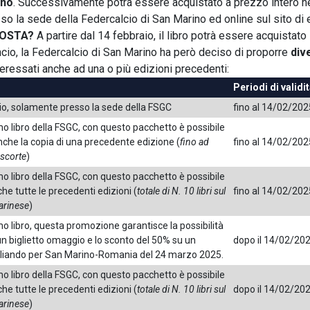
ino
. Successivamente potrà essere acquistato a prezzo intero n
sso la sede della Federcalcio di San Marino ed online sul sito di 
OSTA?
A partire dal 14 febbraio, il libro potrà essere acquistato
ncio, la Federcalcio di San Marino ha però deciso di proporre
div
teressati anche ad una o più edizioni precedenti:
Periodi di validi
io, solamente presso la sede della FSGC
fino al 14/02/202
timo libro della FSGC, con questo pacchetto è possibile
nche la copia di una precedente edizione (
fino ad
fino al 14/02/202
scorte
)
timo libro della FSGC, con questo pacchetto è possibile
he tutte le precedenti edizioni (
totale di N. 10 libri sul
fino al 14/02/202
arinese
)
imo libro, questa promozione garantisce la possibilità
un biglietto omaggio e lo sconto del 50% su un
dopo il 14/02/20
liando per San Marino-Romania del 24 marzo 2025.
timo libro della FSGC, con questo pacchetto è possibile
he tutte le precedenti edizioni (
totale di N. 10 libri sul
dopo il 14/02/20
arinese
)