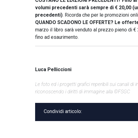
COSTANO LE EDIZIONI PRECEDENTI?
Fino a
volumi precedenti sarà sempre di € 20,00 (un
precedenti)
. Ricorda che per le promozioni onli
QUANDO SCADONO LE OFFERTE?
Le offerte
marzo il libro sarà venduto al prezzo pieno di € 
fino ad esaurimento.
Luca Pelliccioni
Le foto ed i progetti grafici reperibili sui canali 
riconoscendo i diritti di immagine alla ©FSGC
Condividi articolo: