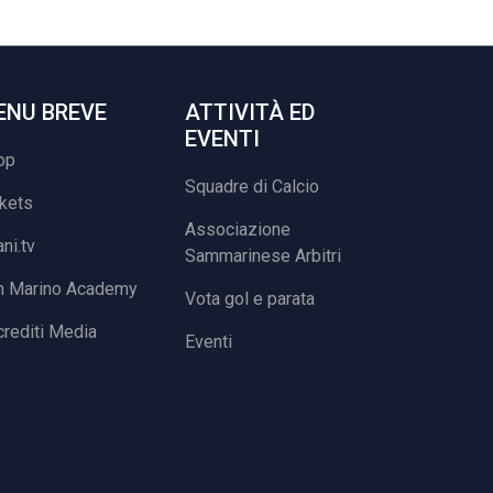
ENU BREVE
ATTIVITÀ ED
EVENTI
op
Squadre di Calcio
ckets
Associazione
ani.tv
Sammarinese Arbitri
n Marino Academy
Vota gol e parata
rediti Media
Eventi