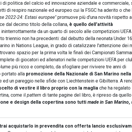
tti di politica del calcio ed innovazione aziendale e commerciale,
tti di respiro nazionale ed europeo cui la FSGC ha aderito o che
ese 2022-24: Estasi europee"
promuove più d'una novità rispetto a
ce dal decimo titolo della collana,
è quello dell'attività
 ininterrottamente da un quarto di secolo alle competizioni UEFA
to triennio non ha precedenti: dal debutto della neonata Under 1
rino in Nations League, in grado di catalizzare l'attenzione dei
 trovano spazio per la prima volta le finali dei Campionati Samma
complete di giocatori ed allenatori nelle competizioni UEFA per cl
lume più ricco e completo, da sfogliare per rivivere tre anni di
 portato alla
promozione della Nazionale di San Marino nella
rie ed un pareggio nelle sfide con Liechtenstein e Gibilterra. A re
celto di vestire il libro proprio con la maglia
che ha regalato 
rtina, come il
pattern
di tante pagine del libro, è ripreso da quello
one e design della copertina sono tutti
made in San Marino
,
otrai acquistarlo in prevendita con offerta lancio esclusiva