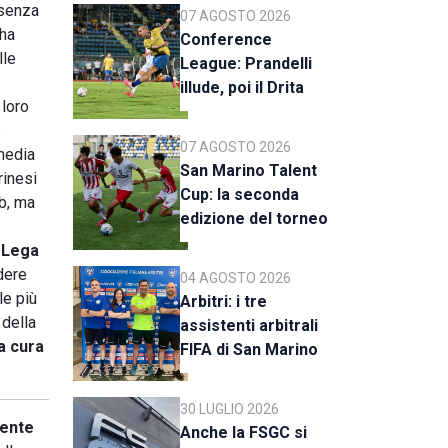
 senza
07 AGOSTO 2026
 ha
Conference
lle
League: Prandelli
illude, poi il Drita
 loro
esce alla distanza
6
07 AGOSTO 2026
 media
San Marino Talent
rinesi
Cup: la seconda
ub, ma
edizione del torneo
al via il 18 agosto
 Lega
ndere
04 AGOSTO 2026
le più
Arbitri: i tre
 della
assistenti arbitrali
 a cura
FIFA di San Marino
al raduno della CAN
C
30 LUGLIO 2026
mente
Anche la FSGC si