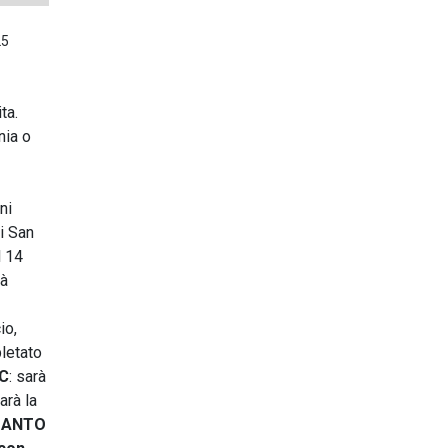
25
ita.
nia o
ni
i San
l 14
rà
io,
letato
PC
: sarà
arà la
UANTO