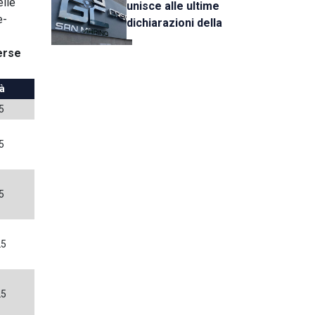
elle
unisce alle ultime
e-
dichiarazioni della
UEFA
erse
tà
5
5
5
25
25