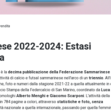
vendita
ese 2022-2024: Estasi
ta
è la
decima pubblicazione della Federazione Sammarinese
attività di calcio e futsal sammarinese nell'arco di un
triennio
. All
iche, foto e numeri dalla stagione 2021-22 a quella attualmente in 
fficio Stampa della Federcalcio di San Marino, coordinato da
Luca
 omologhi
Alberto Menghi e Giacomo Scarponi
. L'attività dell
 in 784 pagine a colori, attraverso
statistiche e foto, senza
ività nazionale a quella internazionale, passando per quella femmin