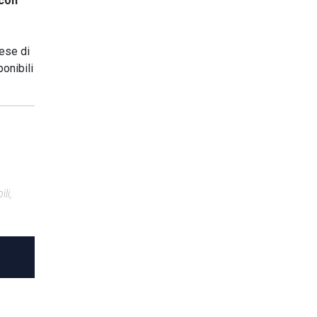
 con
ese di
onibili
li,