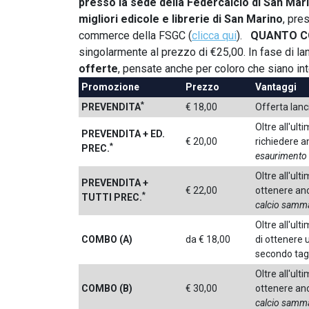
presso la sede della Federcalcio di San Mar
migliori edicole e librerie di San Marino
, pre
commerce della FSGC (
clicca qui
).
QUANTO C
singolarmente al prezzo di €25,00. In fase di la
offerte
, pensate anche per coloro che siano in
Promozione
Prezzo
Vantaggi
*
PREVENDITA
€ 18,00
Offerta lanc
Oltre all'ul
PREVENDITA
+ ED.
€ 20,00
richiedere a
*
PREC.
esaurimento 
Oltre all'ul
PREVENDITA
+
€ 22,00
ottenere anc
*
TUTTI PREC.
calcio samm
Oltre all'ult
COMBO (A)
da € 18,00
di ottenere 
secondo tag
Oltre all'ul
COMBO (B)
€ 30,00
ottenere anc
calcio samm