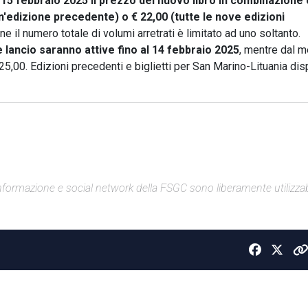
l 15 febbraio 2025 il prezzo del nuovo libro in combinazione
'edizione precedente) o € 22,00 (tutte le nove edizioni
ne il numero totale di volumi arretrati è limitato ad uno soltanto.
 lancio saranno attive fino al 14 febbraio 2025
, mentre dal m
25,00. Edizioni precedenti e biglietti per San Marino-Lituania disp
di informazione e social network della FSGC sono liberamente utilizzabi