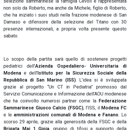
selezione sammarinese la famiglia Cevoli è rappresentata
non solo da Roberto, ma anche da Michele, figlio di Roberto,
che ha iniziato i suoi studi nella frazione modenese di San
Damaso e difensore della selezione del Titano con 30
presenze internazionali, a propria volta presente questo
sabato.
Lo scopo della partita sarà quello di sostenere progetti
pediatrici dell’
Azienda Ospedaliero- Universitaria di
Modena
e dell’
Istituto per la Sicurezza Sociale della
Repubblica di San Marino (ISS)
. L’idea si è sviluppata
grazie al progetto “Un CT in Pediatria” promosso dal
Servizio Comunicazione e Informazione dell’AOU modenese
che ha coinvolto numerosi partner come la
Federazione
Sammarinese Giuoco Calcio (FSGC)
, l’ISS, il
Modena FC
e le
amministrazioni comunali di Modena e Fanano
. Lo
scorso 29 aprile, grazie alla generosità della FSGC e della
Brigata Mai 1 Gioia
, gruppo di tifosi a supporto della