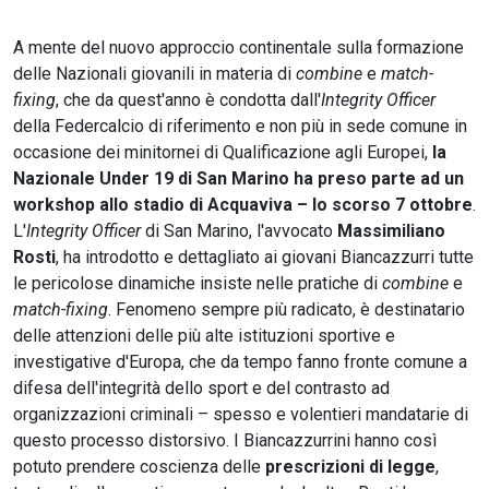
A mente del nuovo approccio continentale sulla formazione
delle Nazionali giovanili in materia di
combine
e
match-
fixing
, che da quest'anno è condotta dall'
Integrity Officer
della Federcalcio di riferimento e non più in sede comune in
occasione dei minitornei di Qualificazione agli Europei,
la
Nazionale Under 19 di San Marino ha preso parte ad un
workshop allo stadio di Acquaviva – lo scorso 7 ottobre
.
L'
Integrity Officer
di San Marino, l'avvocato
Massimiliano
Rosti
, ha introdotto e dettagliato ai giovani Biancazzurri tutte
le pericolose dinamiche insiste nelle pratiche di
combine
e
match-fixing
. Fenomeno sempre più radicato, è destinatario
delle attenzioni delle più alte istituzioni sportive e
investigative d'Europa, che da tempo fanno fronte comune a
difesa dell'integrità dello sport e del contrasto ad
organizzazioni criminali – spesso e volentieri mandatarie di
questo processo distorsivo. I Biancazzurrini hanno così
potuto prendere coscienza delle
prescrizioni di legge
,