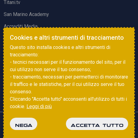
Titani.tv
San Marino Academy
Accrediti Media
Cookies e altri strumenti di tracciamento
ATTIVITÀ ED EVENTI
Questo sito installa cookies e altri strumenti di
Squadre di Calcio
tracciamento:
- tecnici necessari per il funzionamento del sito, per il
Associazione Sammarinese Arbitri
cui utilizzo non serve il tuo consenso;
Vota gol e parata
- tracciamento, necessari per permetterci di monitorare
il traffico e le statistiche, per il cui utilizzo serve il tuo
Eventi
consenso.
Cliccando "Accetta tutto" acconsenti all'utilizzo di tutti i
cookie.
Leggi di più
Copyright © 2025 FSGC. Tutti i diritti riservati
NEGA
ACCETTA TUTTO
Privacy Policy
Cookie Policy
powered by
Studio99