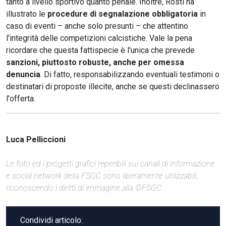
tanto a livello sportivo quanto penale. Inoltre, Rosti ha
illustrato le
procedure di segnalazione obbligatoria
in
caso di eventi – anche solo presunti – che attentino
l'integrità delle competizioni calcistiche. Vale la pena
ricordare che questa fattispecie è l'unica che prevede
sanzioni, piuttosto robuste, anche per omessa
denuncia
. Di fatto, responsabilizzando eventuali testimoni o
destinatari di proposte illecite, anche se questi declinassero
l'offerta.
Luca Pelliccioni
Le foto ed i progetti grafici reperibili sui canali di informazione
e social network della FSGC sono liberamente utilizzabili,
riconoscendo i diritti di immagine alla ©FSGC
Condividi articolo: