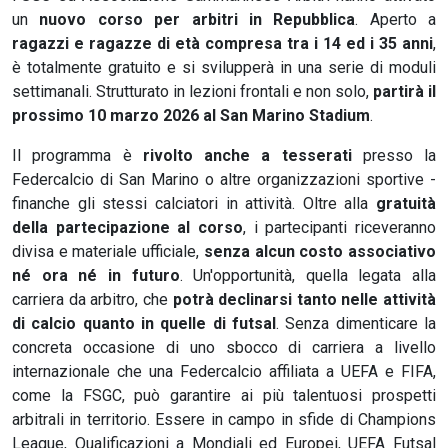
un
nuovo corso per arbitri in Repubblica
. Aperto a
ragazzi e ragazze di età compresa tra i 14 ed i 35 anni
,
è totalmente gratuito e si svilupperà in una serie di moduli
settimanali. Strutturato in lezioni frontali e non solo,
partirà il
prossimo 10 marzo 2026 al San Marino Stadium
.
Il programma è
rivolto anche a tesserati
presso la
Federcalcio di San Marino o altre organizzazioni sportive -
finanche gli stessi calciatori in attività. Oltre alla
gratuità
della partecipazione al corso
, i partecipanti riceveranno
divisa e materiale ufficiale,
senza alcun costo associativo
né ora né in futuro
. Un'opportunità, quella legata alla
carriera da arbitro, che
potrà declinarsi tanto nelle attività
di calcio quanto in quelle di futsal
. Senza dimenticare la
concreta occasione di uno sbocco di carriera a livello
internazionale che una Federcalcio affiliata a UEFA e FIFA,
come la FSGC, può garantire ai più talentuosi prospetti
arbitrali in territorio. Essere in campo in sfide di Champions
League, Qualificazioni a Mondiali ed Europei, UEFA Futsal