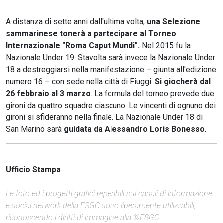
A distanza di sette anni dall'ultima volta,
una Selezione
sammarinese tonerà a partecipare al Torneo
Internazionale "Roma Caput Mundi".
Nel 2015 fu la
Nazionale Under 19. Stavolta sarà invece la Nazionale Under
18 a destreggiarsi nella manifestazione – giunta all'edizione
numero 16 – con sede nella città di Fiuggi.
Si giocherà dal
26 febbraio al 3 marzo
. La formula del torneo prevede due
gironi da quattro squadre ciascuno. Le vincenti di ognuno dei
gironi si sfideranno nella finale. La Nazionale Under 18 di
San Marino sarà
guidata da
Alessandro
Loris Bonesso
.
Ufficio Stampa
Le foto ed i progetti grafici reperibili sui canali di informazione
e social network della FSGC sono liberamente utilizzabili,
riconoscendo i diritti di immagine alla ©FSGC