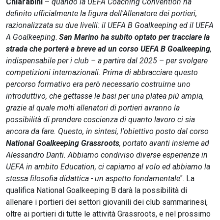
Chiarabini
–
quando la UEFA Coaching Convention ha
definito ufficialmente la figura dell'Allenatore dei portieri,
razionalizzata su due livelli: il UEFA B Goalkeeping ed il UEFA
A Goalkeeping
.
San Marino ha subito optato per tracciare la
strada che porterà a breve ad un corso UEFA B Goalkeeping
,
indispensabile per i club – a partire dal 2025 – per svolgere
competizioni internazionali. Prima di abbracciare questo
percorso formativo era però necessario costruirne uno
introduttivo, che gettasse le basi per una platea più ampia,
grazie al quale molti allenatori di portieri avranno la
possibilità di prendere coscienza di quanto lavoro ci sia
ancora da fare. Questo, in sintesi, l'obiettivo posto dal corso
National Goalkeeping Grassroots
, portato avanti insieme ad
Alessandro Danti. Abbiamo condiviso diverse esperienze in
UEFA in ambito Education, ci capiamo al volo ed abbiamo la
stessa filosofia didattica - un aspetto fondamentale
".
La
qualifica National Goalkeeping B darà la possibilità di
allenare i portieri dei settori giovanili dei club sammarinesi,
oltre ai portieri di tutte le attività Grassroots, e nel prossimo