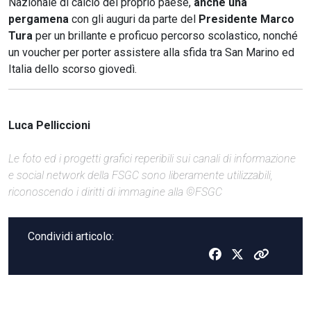
Nazionale di calcio del proprio paese,
anche una
pergamena
con gli auguri da parte del
Presidente Marco
Tura
per un brillante e proficuo percorso scolastico, nonché
un voucher per porter assistere alla sfida tra San Marino ed
Italia dello scorso giovedì.
Luca Pelliccioni
Le foto ed i progetti grafici reperibili sui canali di informazione
e social network della FSGC sono liberamente utilizzabili,
riconoscendo i diritti di immagine alla ©FSGC
Condividi articolo: