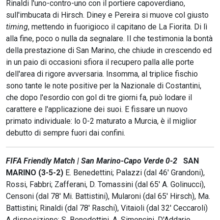
Rinaldi l'uno-contro-uno con il portiere capoverdiano,
sull'imbucata di Hirsch. Diney e Pereira si muove col giusto
timing
, mettendo in fuorigioco il capitano de La Fiorita. Di lì
alla fine, poco o nulla da segnalare. Il che testimonia la bontà
della prestazione di San Marino, che chiude in crescendo ed
in un paio di occasioni sfiora il recupero palla alle porte
dell'area di rigore avversaria. Insomma, al triplice fischio
sono tante le note positive per la Nazionale di Costantini,
che dopo l'esordio con gol di tre giorni fa, può lodare il
carattere e l'applicazione dei suoi. E fissare un nuovo
primato individuale: lo 0-2 maturato a Murcia, è il miglior
debutto di sempre fuori dai confini.
FIFA Friendly Match | San Marino-Capo Verde 0-2
SAN
MARINO (3-5-2)
E. Benedettini; Palazzi (dal 46' Grandoni),
Rossi, Fabbri; Zafferani, D. Tomassini (dal 65' A. Golinucci),
Censoni (dal 78' Mi. Battistini), Mularoni (dal 65' Hirsch), Ma.
Battistini; Rinaldi (dal 78' Raschi), Vitaioli (dal 32' Ceccaroli)
A disposizione: S. Benedettini, A. Simoncini, D'Addario,