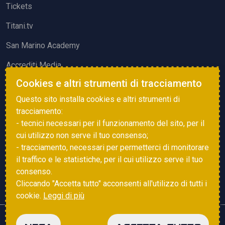
Tickets
Titani.tv
San Marino Academy
Accrediti Media
Cookies e altri strumenti di tracciamento
ATTIVITÀ ED EVENTI
Questo sito installa cookies e altri strumenti di
Squadre di Calcio
tracciamento:
- tecnici necessari per il funzionamento del sito, per il
Associazione Sammarinese Arbitri
cui utilizzo non serve il tuo consenso;
Vota gol e parata
- tracciamento, necessari per permetterci di monitorare
il traffico e le statistiche, per il cui utilizzo serve il tuo
Eventi
consenso.
Cliccando "Accetta tutto" acconsenti all'utilizzo di tutti i
cookie.
Leggi di più
Copyright © 2025 FSGC. Tutti i diritti riservati
NEGA
ACCETTA TUTTO