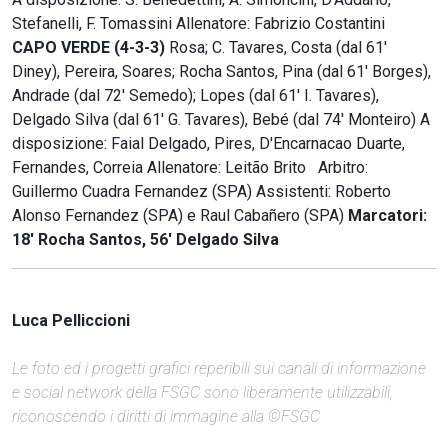
Stefanelli, F. Tomassini Allenatore: Fabrizio Costantini
CAPO VERDE (4-3-3)
Rosa; C. Tavares, Costa (dal 61'
Diney), Pereira, Soares; Rocha Santos, Pina (dal 61' Borges),
Andrade (dal 72' Semedo); Lopes (dal 61' I. Tavares),
Delgado Silva (dal 61' G. Tavares), Bebé (dal 74' Monteiro) A
disposizione: Faial Delgado, Pires, D'Encarnacao Duarte,
Fernandes, Correia Allenatore: Leitão Brito Arbitro:
Guillermo Cuadra Fernandez (SPA) Assistenti: Roberto
Alonso Fernandez (SPA) e Raul Cabañero (SPA)
Marcatori:
18' Rocha Santos, 56' Delgado Silva
Luca Pelliccioni
Le foto ed i progetti grafici reperibili sui canali di informazione
e social network della FSGC sono liberamente utilizzabili,
riconoscendo i diritti di immagine alla ©FSGC