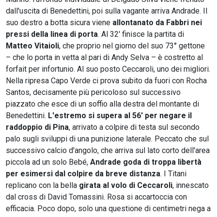
dall'uscita di Benedettini, poi sulla vagante arriva Andrade. Il
suo destro a botta sicura viene
allontanato da Fabbri nei
pressi della linea di porta
. Al 32' finisce la partita di
Matteo Vitaioli
, che proprio nel giorno del suo 73° gettone
– che lo porta in vetta al pari di Andy Selva – è costretto al
forfait per infortunio. Al suo posto Ceccaroli, uno dei migliori.
Nella ripresa Capo Verde ci prova subito da fuori con Rocha
Santos, decisamente più pericoloso sul successivo
piazzato che esce di un soffio alla destra del montante di
Benedettini.
L'estremo si supera al 56' per negare il
raddoppio di Pina
, arrivato a colpire di testa sul secondo
palo sugli sviluppi di una punizione laterale. Peccato che sul
successivo calcio d'angolo, che arriva sul lato corto dell'area
piccola ad un solo Bebé,
Andrade goda di troppa libertà
per esimersi dal colpire da breve distanza
. I Titani
replicano con la bella
girata al volo di Ceccaroli
, innescato
dal cross di David Tomassini. Rosa si accartoccia con
efficacia. Poco dopo, solo una questione di centimetri nega a