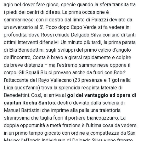
agio nel dover fare gioco, specie quando la sfera transita tra
i piedi dei centri di difesa. La prima occasione è
sammarinese, con il destro dal limite di Palazzi deviato da
un avversario al 5'. Poco dopo Capo Verde si fa vedere in
profondità, dove Rossi chiude Delgado Silva con uno di tanti
ottimi interventi difensivi. Un minuto più tardi, la prima parata
di Elia Benedettini: sugli sviluppi del primo calcio d'angolo
dell'incontro, Costa è bravo a girarsi rapidamente e colpire
da breve distanza – ma l'estremo sammarinese oppone il
corpo. Gli Squali Blu ci provano anche da fuori con Bebé:
l'attaccante del Rayo Vallecano (23 presenze e 1 gol nella
Liga quest'anno) trova la splendida respinta laterale di
Benedettini. Così, si arriva al
gol del vantaggio ad opera di
capitan Rocha Santos
: destro deviato dalla schiena di
Manuel Battistini che imprime alla palla una traiettoria
stranissima che taglia fuori il portiere biancoazzurro. La
doppia opportunità a metà frazione è l'ultima cosa da vedere
in un primo tempo giocato con ordine e compattezza da San
Marino: l'affondo individuale di Delgado Silva viene frenato