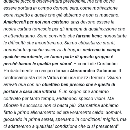
qualche piccola disavventura prevedibile, ma che dovrà
essere portata in campo domani sera, come motivazione
extra rispetto a quelle che già abbiamo e non ci mancano.
Amichevoli per noi non esistono
, anzi devono essere la
nostra cartina tornasole per gli impegni di qualificazione che
ci attenderanno. Sono convinto che
faremo bene
, nonostante
le difficoltà che incontreremo. Siamo abbastanza pronti,
nonostante qualche assenza di troppo:
vedremo in campo
qualche esordiente, se fanno parte di questo gruppo è
perché hanno le qualità per starci
" – conclude Costantini.
Probabilmente in campo domani
Alessandro Golinucci
. Il
centrocampista della Virtus non usa mezzi termini: "
Siamo
arrivati qua con un
obiettivo ben preciso che è quello di
portare a casa una vittoria
. È un sogno che abbiamo
coltivato per tanto tempo, andandoci spesso vicini. Ma
sfiorare il successo non ci basta più. Stamattina abbiamo
fatto il primo allenamento ed era veramente caldo: domani,
giocando in prima serata, speriamo in condizioni migliori, ma
ci adatteremo a qualsiasi condizione che ci si presenterà
".