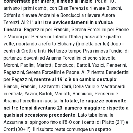
confermato per intero, almeno all'inizio
. Poi, al 10',
arrivano i primi cambi, con Elisa Terenzi a rilevare Bianchi,
Stifani a rilevare Andreini e Bonciucci a rilevare Aurora
Terenzi. Al 21',
altri tre avvicendamenti in un'unica
finestra:
Ragazzini per Francini, Serena Forcellini per Paone
e Moroni per Penserini. Intanto l'Italia passa altre quattro
volte, riportando a referto Elshamy (tripletta per lei) dopo i
centri di Crotti e Iiriti. Nel terzo tempo Piva rinnova l'undici di
partenza: davanti ad Arianna Forcellini ci sono stavolta
Moroni, Paolini, Mariotti, Bonciucci, Bartoli, Yazici, Penserini,
Ragazzini, Serena Forcellini e Paone. Al 7' rientra Benedettini
per Ragazzini,
mentre al 19' c'è un cambio sestuplo
:
Bianchi, Francini, Lazzaretti, Carli, Della Valle e Mastronardi
in entrata, Yazici, Bartoli, Mariotti, Bonciucci, Penserini e
Arianna Forcellini in uscita.
In totale, le ragazze coinvolte
nei tre tempi diventano 23: numero maggiore rispetto a
qualsiasi occasione precedente.
Lato tabellone, le
Azzurrine si spingono fino all'8-0 con i centri di Platto (21') e
Crotti (30+1'). Il risultato resta comunque un aspetto