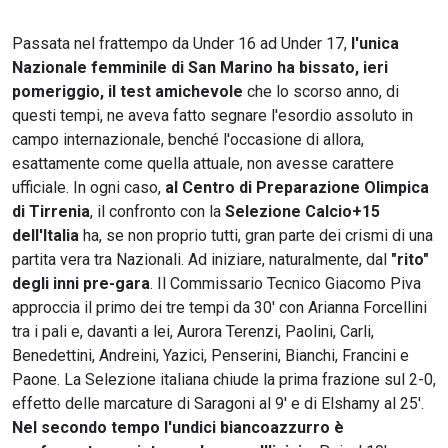
Passata nel frattempo da Under 16 ad Under 17,
l'unica
Nazionale femminile di San Marino
ha bissato, ieri
pomeriggio, il test amichevole
che lo scorso anno, di
questi tempi, ne aveva fatto segnare l'esordio assoluto in
campo internazionale, benché l'occasione di allora,
esattamente come quella attuale, non avesse carattere
ufficiale. In ogni caso,
al Centro di Preparazione Olimpica
di Tirrenia
, il confronto con la
Selezione Calcio+15
dell'Italia
ha, se non proprio tutti, gran parte dei crismi di una
partita vera tra Nazionali. Ad iniziare, naturalmente, dal
"rito"
degli inni pre-gara
. Il Commissario Tecnico Giacomo Piva
approccia il primo dei tre tempi da 30' con Arianna Forcellini
tra i pali e, davanti a lei, Aurora Terenzi, Paolini, Carli,
Benedettini, Andreini, Yazici, Penserini, Bianchi, Francini e
Paone. La Selezione italiana chiude la prima frazione sul 2-0,
effetto delle marcature di Saragoni al 9' e di Elshamy al 25'.
Nel secondo tempo l'undici biancoazzurro è