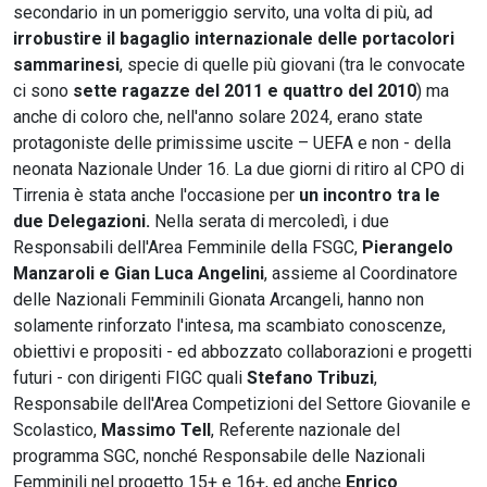
secondario in un pomeriggio servito, una volta di più, ad
irrobustire il bagaglio internazionale delle portacolori
sammarinesi
, specie di quelle più giovani (tra le convocate
ci sono
sette ragazze del 2011 e quattro del 2010
) ma
anche di coloro che, nell'anno solare 2024, erano state
protagoniste delle primissime uscite – UEFA e non - della
neonata Nazionale Under 16. La due giorni di ritiro al CPO di
Tirrenia è stata anche l'occasione per
un incontro tra le
due Delegazioni.
Nella serata di mercoledì, i due
Responsabili dell'Area Femminile della FSGC,
Pierangelo
Manzaroli e Gian Luca Angelini
, assieme al Coordinatore
delle Nazionali Femminili Gionata Arcangeli, hanno non
solamente rinforzato l'intesa, ma scambiato conoscenze,
obiettivi e propositi - ed abbozzato collaborazioni e progetti
futuri - con dirigenti FIGC quali
Stefano Tribuzi
,
Responsabile dell'Area Competizioni del Settore Giovanile e
Scolastico,
Massimo Tell
, Referente nazionale del
programma SGC, nonché Responsabile delle Nazionali
Femminili nel progetto 15+ e 16+, ed anche
Enrico