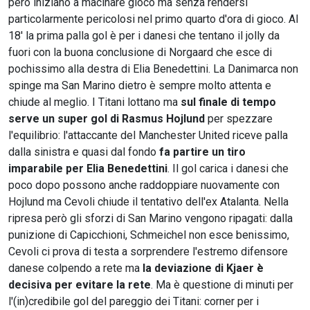
però iniziano a macinare gioco ma senza rendersi
particolarmente pericolosi nel primo quarto d'ora di gioco. Al
18' la prima palla gol è per i danesi che tentano il jolly da
fuori con la buona conclusione di Norgaard che esce di
pochissimo alla destra di Elia Benedettini. La Danimarca non
spinge ma San Marino dietro è sempre molto attenta e
chiude al meglio. I Titani lottano ma
sul finale di tempo
serve un super gol di Rasmus Hojlund
per spezzare
l'equilibrio: l'attaccante del Manchester United riceve palla
dalla sinistra e quasi dal fondo
fa partire un tiro
imparabile per Elia Benedettini
. Il gol carica i danesi che
poco dopo possono anche raddoppiare nuovamente con
Hojlund ma Cevoli chiude il tentativo dell'ex Atalanta. Nella
ripresa però gli sforzi di San Marino vengono ripagati: dalla
punizione di Capicchioni, Schmeichel non esce benissimo,
Cevoli ci prova di testa a sorprendere l'estremo difensore
danese colpendo a rete ma
la deviazione di Kjaer è
decisiva per evitare la rete
. Ma è questione di minuti per
l'(in)credibile gol del pareggio dei Titani: corner per i