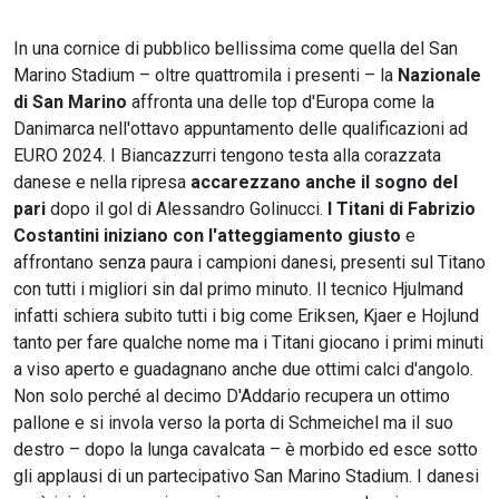
In una cornice di pubblico bellissima come quella del San
Marino Stadium – oltre quattromila i presenti – la
Nazionale
di San Marino
affronta una delle top d'Europa come la
Danimarca nell'ottavo appuntamento delle qualificazioni ad
EURO 2024. I Biancazzurri tengono testa alla corazzata
danese e nella ripresa
accarezzano anche il sogno del
pari
dopo il gol di Alessandro Golinucci.
I Titani di Fabrizio
Costantini iniziano con l'atteggiamento giusto
e
affrontano senza paura i campioni danesi, presenti sul Titano
con tutti i migliori sin dal primo minuto. Il tecnico Hjulmand
infatti schiera subito tutti i big come Eriksen, Kjaer e Hojlund
tanto per fare qualche nome ma i Titani giocano i primi minuti
a viso aperto e guadagnano anche due ottimi calci d'angolo.
Non solo perché al decimo D'Addario recupera un ottimo
pallone e si invola verso la porta di Schmeichel ma il suo
destro – dopo la lunga cavalcata – è morbido ed esce sotto
gli applausi di un partecipativo San Marino Stadium. I danesi