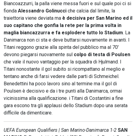
Biancoazzurri, la palla viene messa fuori e sul quale poi ci si
fionda
Alessandro Golinucci
che calcia dal limite, la
traiettoria viene deviata ma
è decisiva per San Marino ed il
suo capitano che gonfia la rete per la prima volta in
maglia biancazzurra e fa esplodere tutto lo Stadium
. La
Danimarca non ci sta e deve buttarsi nuovamente in avanti. I
Titani reggono grazie alla spinta del pubblico ma al 70'
devono piegarsi nuovamente sul
colpo di testa di Poulsen
che vale il nuovo vantaggio per la squadra di Hjulmand. I
Titani nonostante il gol subito si ricompattano al meglio e
tentano anche di farsi vedere dalle parti di Schmeichel.
Benedettini ha poco lavoro sino al termine ma il gol di
Poulsen è decisivo e da i tre punti alla Danimarca, ormai
vicinissima alla qualificazione. i Titani di Costantini a fine
gara escono tra gli applausi dello Stadium dopo una serata
difficile da dimenticare.
UEFA European Qualifiers | San Marino-Danimarca 1-2
SAN