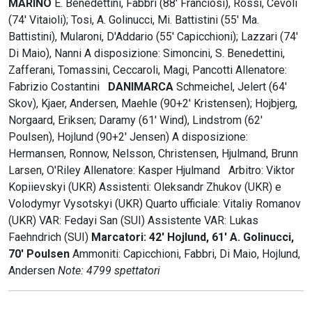
MARINO
E. Benedettini, Fabbri (88' Franciosi), Rossi, Cevoli
(74' Vitaioli); Tosi, A. Golinucci, Mi. Battistini (55' Ma.
Battistini), Mularoni, D'Addario (55' Capicchioni); Lazzari (74'
Di Maio), Nanni A disposizione: Simoncini, S. Benedettini,
Zafferani, Tomassini, Ceccaroli, Magi, Pancotti Allenatore:
Fabrizio Costantini
DANIMARCA
Schmeichel, Jelert (64'
Skov), Kjaer, Andersen, Maehle (90+2' Kristensen); Hojbjerg,
Norgaard, Eriksen; Daramy (61' Wind), Lindstrom (62'
Poulsen), Hojlund (90+2' Jensen) A disposizione:
Hermansen, Ronnow, Nelsson, Christensen, Hjulmand, Brunn
Larsen, O'Riley Allenatore: Kasper Hjulmand Arbitro: Viktor
Kopiievskyi (UKR) Assistenti: Oleksandr Zhukov (UKR) e
Volodymyr Vysotskyi (UKR) Quarto ufficiale: Vitaliy Romanov
(UKR) VAR: Fedayi San (SUI) Assistente VAR: Lukas
Faehndrich (SUI)
Marcatori: 42' Hojlund, 61' A. Golinucci,
70' Poulsen
Ammoniti: Capicchioni, Fabbri, Di Maio, Hojlund,
Andersen
Note: 4799 spettatori