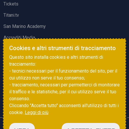
Tickets
Titani.tv
San Marino Academy
Accrediti Media
Cookies e altri strumenti di tracciamento
ATTIVITÀ ED EVENTI
Questo sito installa cookies e altri strumenti di
Squadre di Calcio
tracciamento:
- tecnici necessari per il funzionamento del sito, per il
Associazione Sammarinese Arbitri
cui utilizzo non serve il tuo consenso;
Vota gol e parata
- tracciamento, necessari per permetterci di monitorare
il traffico e le statistiche, per il cui utilizzo serve il tuo
Eventi
consenso.
Cliccando "Accetta tutto" acconsenti all'utilizzo di tutti i
cookie.
Leggi di più
Copyright © 2025 FSGC. Tutti i diritti riservati
NEGA
ACCETTA TUTTO