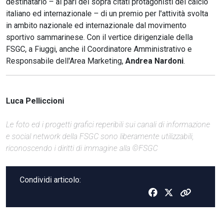
destinatario – al pari dei sopra citati protagonisti del calcio
italiano ed internazionale – di un premio per l'attività svolta
in ambito nazionale ed internazionale dal movimento
sportivo sammarinese. Con il vertice dirigenziale della
FSGC, a Fiuggi, anche il Coordinatore Amministrativo e
Responsabile dell'Area Marketing,
Andrea Nardoni
.
Luca Pelliccioni
Le foto ed i progetti grafici reperibili sui canali di informazione
e social network della FSGC sono liberamente utilizzabili,
riconoscendo i diritti di immagine alla ©FSGC
Condividi articolo: