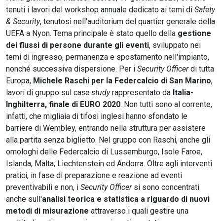
tenuti i lavori del workshop annuale dedicato ai temi di
Safety
& Security
, tenutosi nell'auditorium del quartier generale della
UEFA a Nyon. Tema principale è stato quello della
gestione
dei
flussi di persone durante gli eventi
, sviluppato nei
temi di ingresso, permanenza e spostamento nell'impianto,
nonché successiva dispersione. Per i
Security Officer
di tutta
Europa,
Michele Raschi per la Federcalcio di San Marino
,
lavori di gruppo sul
case study
rappresentato da
Italia-
Inghilterra, finale di EURO 2020
. Non tutti sono al corrente,
infatti, che migliaia di tifosi inglesi hanno sfondato le
barriere di Wembley, entrando nella struttura per assistere
alla partita senza biglietto. Nel gruppo con Raschi, anche gli
omologhi delle Federcalcio di Lussemburgo, Isole Faroe,
Islanda, Malta, Liechtenstein ed Andorra. Oltre agli interventi
pratici, in fase di preparazione e reazione ad eventi
preventivabili e non, i
Security Officer
si sono concentrati
anche sull'
analisi teorica e statistica a riguardo di nuovi
metodi di misurazione
attraverso i quali gestire una