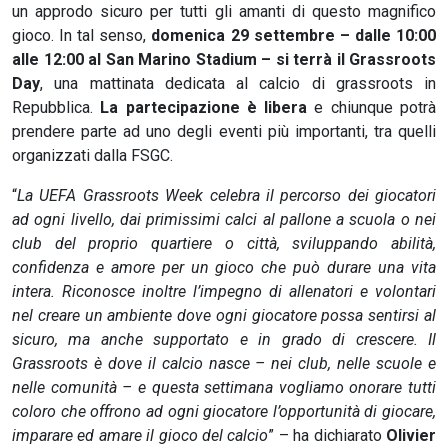
un approdo sicuro per tutti gli amanti di questo magnifico
gioco. In tal senso,
domenica 29 settembre – dalle 10:00
alle 12:00 al San Marino Stadium – si terrà il Grassroots
Day
, una mattinata dedicata al calcio di grassroots in
Repubblica.
La partecipazione è libera
e chiunque potrà
prendere parte ad uno degli eventi più importanti, tra quelli
organizzati dalla FSGC.
“
La UEFA Grassroots Week celebra il percorso dei giocatori
ad ogni livello, dai primissimi calci al pallone a scuola o nei
club del proprio quartiere o città, sviluppando abilità,
confidenza e amore per un gioco che può durare una vita
intera. Riconosce inoltre l’impegno di allenatori e volontari
nel creare un ambiente dove ogni giocatore possa sentirsi al
sicuro, ma anche supportato e in grado di crescere. Il
Grassroots è dove il calcio nasce – nei club, nelle scuole e
nelle comunità – e questa settimana vogliamo onorare tutti
coloro che offrono ad ogni giocatore l’opportunità di giocare,
imparare ed amare il gioco del calcio
” – ha dichiarato
Olivier