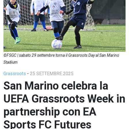
©FSGC | sabato 29 settembre torna il Grassroots Day al San Marino
Stadium
Grassroots
-
25 SETTEMBRE 2025
San Marino celebra la
UEFA Grassroots Week in
partnership con EA
Sports FC Futures