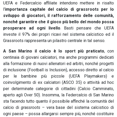
UEFA e Federcalcio affiliate intendono mettere in risalto
l’
importanza capitale del calcio di grassroots per lo
sviluppo di giocatori, il rafforzamento delle comunità,
nonché garantire che il gioco più bello del mondo possa
prosperare ad ogni livello
. Basti pensare che UEFA
investe il 97% dei propri ricavi nel sistema calcistico ed il
Grassroots rappresenta un pilastro centrale in tal senso.
A San Marino il calcio è lo sport più praticato
, con
centinaia di giovani calciatori, ma anche programmi dedicati
alla formazione di nuovi allenatori ed arbitri, nonché progetti
di inclusione (Football is Inclusion), accesso diretto al calcio
per le bambine più piccole (UEFA Playmakers) e
coinvolgimento di ex calciatori (ASCO 35) o attività ad hoc
per determinate categorie di cittadini (Calcio Camminato,
aperto agli Over 50). Insomma, la Federcalcio di San Marino
sta facendo tutto quanto il possibile affinché la comunità del
calcio di
grassroots
– vera base del sistema calcistico di
ogni paese – possa allargarsi sempre più, nonché costituire